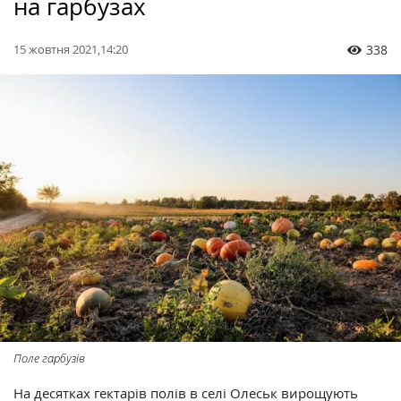
на гарбузах
15 жовтня 2021,14:20
338
Поле гарбузів
На десятках гектарів полів в селі Олеськ вирощують