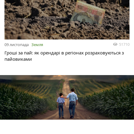
51710
09 листопада
Земля
Гроші за пай: як орендарі в регіонах розраховуються з
пайовиками