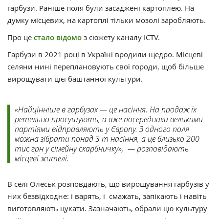
гарбузи. Раніше поля були засаджені картоплею. На
думку місцевих, на картоплі тільки мозолі заробляють.
Про це
стало відомо
з сюжету каналу ICTV.
Гарбузи в 2021 році в Україні вродили щедро. Місцеві
селяни нині переплановують свої городи, щоб більше
вирощувати цієї баштанної культури.
«Найцінніше в гарбузах — це насіння. На продаж їх
ретельно просушують, а вже посередники великими
партіями відправляють у Європу. З одного поля
можна зібрати понад 3 т насіння, а це близько 200
тис грн у сімейну скарбничку», — розповідають
місцеві жителі.
В селі Олеськ розповдають, що вирощування гарбузів у
них безвідходне: і варять, і смажать, запікають і навіть
виготовляють цукати. Зазначають, обрали цю культуру