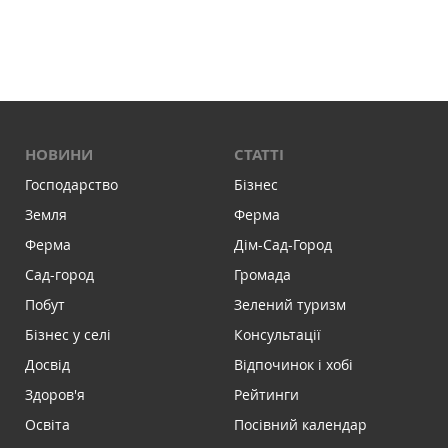
НОВИНИ
СТАТТІ
Господарство
Бізнес
Земля
Ферма
Ферма
Дім-Сад-Город
Сад-город
Громада
Побут
Зелений туризм
Бізнес у селі
Консультації
Досвід
Відпочинок і хобі
Здоров'я
Рейтинги
Освіта
Посівний календар