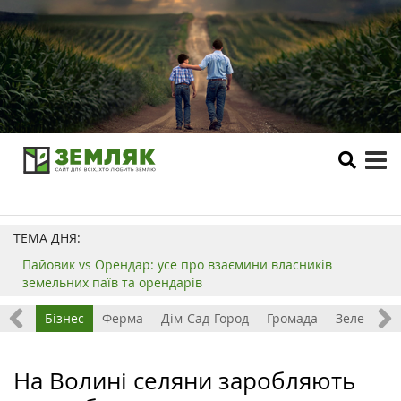
tog
me
ТЕМА ДНЯ:
Пайовик vs Орендар: усе про взаємини власників
земельних паїв та орендарів
емля
Бізнес
Ферма
Дім-Сад-Город
Громада
Зелений т
На Волині селяни заробляють