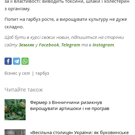
за її властивості: виводить токсини, шлаки і холестерин
з організму.
Попит на гарбуз росте, а вирощувати культуру не дуже
складно.
Щоб бути в курсі свіжих новин, підпишіться на сторінки
сайту
Земляк
у
Facebook
,
Telegram
та в
Instagram
.
|
бізнес у селі
гарбуз
Читайте також
Фермер з Вінниччини ризикнув
вирощувати артишоки і не програв
«Весільна столиця» України: як буковинське