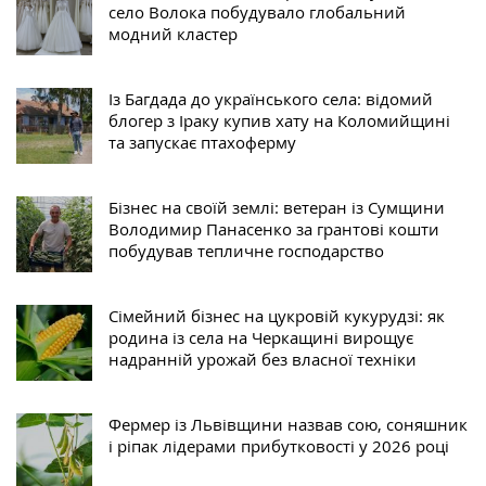
село Волока побудувало глобальний
модний кластер
Із Багдада до українського села: відомий
блогер з Іраку купив хату на Коломийщині
та запускає птахоферму
Бізнес на своїй землі: ветеран із Сумщини
Володимир Панасенко за грантові кошти
побудував тепличне господарство
Сімейний бізнес на цукровій кукурудзі: як
родина із села на Черкащині вирощує
надранній урожай без власної техніки
Фермер із Львівщини назвав сою, соняшник
і ріпак лідерами прибутковості у 2026 році