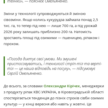
техніки», — пояснює Омельяненко.
Зміни у технології супроводжуються й зміною
сівозміни. Якщо колись кукурудза займала понад 2,5
тис. га, то тепер під нею — лише 700 га, а під урожай
2026 року залишать приблизно 200 га. Натомість
зростають площі під озимими — пшеницею, ріпаком і
горохом.
«Погода диктує свої умови. Ми змушені
пристосовуватись, і технології стріп-тіл та верті-
тіл — це наша відповідь на посуху», — підсумовує
Сергій Омельяненко.
До всього, за словами
Олександри Кірічек
, менеджерки
з продукту ріпак КВС-УКРАЇНА, в Кіровоградській області
спостерігається тенденція до пізніх строків сівби озимих
культур — у кінці вересня або навіть у жовтні. Це