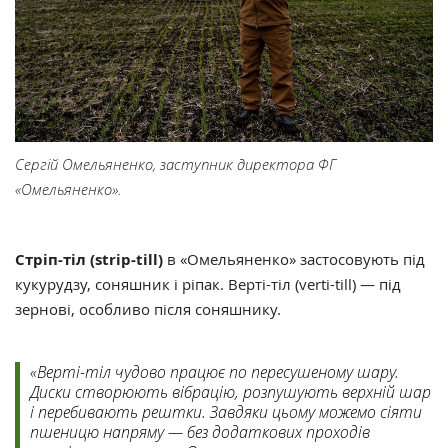
Сергій Омельяненко, заступник директора ФГ
«Омельяненко».
Стріп-тіл (strip-till)
в «Омельяненко» застосовують під
кукурудзу, соняшник і ріпак. Верті-тіл (verti-till) — під
зернові, особливо після соняшнику.
«Верті-тіл чудово працює по пересушеному шару.
Диски створюють вібрацію, розпушують верхній шар
і перебивають рештки. Завдяки цьому можемо сіяти
пшеницю напряму — без додаткових проходів