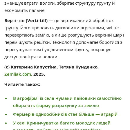
зменшує втрати вологи, зберігає структуру ґрунту й
економить пальне.
Верті-тіл (Verti-till)
— це вертикальний обробіток
ґрунту. Його проводять дисковими агрегатами, які не
перевертають землю, а лише розпушують верхній шар і
перемішують рештки. Технологія допомагає боротися з
пересушуванням і ущільненням ґрунту, покращує
доступ повітря та вологи.
(с) Катерина Капустіна, Тетяна Кунденко,
Zemliak.com,
2025.
Читайте також:
В агрофірмі із села Чумаки пайовики самостійно
обирають форму розрахунку за землю
Фермерів-одноосібників стає більше — аграрій
У селі Криничуватка багато молодих людей