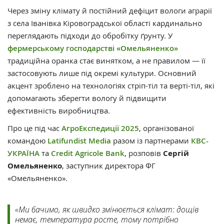
Через зміну клімату й постійний дефіцит вологи аграрії
з села Іванівка Кіровоградської області кардинально
переглядають підходи до обробітку ґрунту. У
фермерському господарстві «Омельяненко»
традиційна оранка стає винятком, а не правилом — її
застосовують лише під окремі культури. Основний
акцент зроблено на технологіях стріп-тіл та верті-тіл, які
допомагають зберегти вологу й підвищити
ефективність виробництва.
Про це під час
АгроЕкспедиції 2025
, організованої
командою
Latifundist Media
разом із партнерами
КВС-
УКРАЇНА
та
Credit Agricole Bank
, розповів
Сергій
Омельяненко
, заступник директора ФГ
«Омельяненко».
«Ми бачимо, як швидко змінюється клімат: дощів
немає, температура росте, тому потрібно