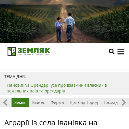
tog
me
ТЕМА ДНЯ:
Пайовик vs Орендар: усе про взаємини власників
земельних паїв та орендарів
Все
Земля
Бізнес
Ферма
Дім-Сад-Город
Громада
З
Аграрії із села Іванівка на