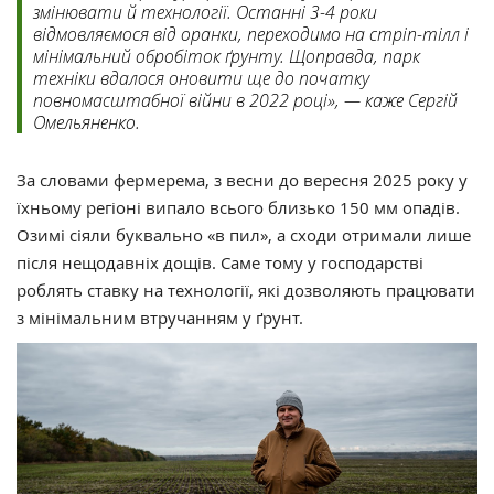
змінювати й технології. Останні 3-4 роки
відмовляємося від оранки, переходимо на стріп-тілл і
мінімальний обробіток ґрунту. Щоправда, парк
техніки вдалося оновити ще до початку
повномасштабної війни в 2022 році», — каже Сергій
Омельяненко.
За словами фермерема, з весни до вересня 2025 року у
їхньому регіоні випало всього близько 150 мм опадів.
Озимі сіяли буквально «в пил», а сходи отримали лише
після нещодавніх дощів. Саме тому у господарстві
роблять ставку на технології, які дозволяють працювати
з мінімальним втручанням у ґрунт.