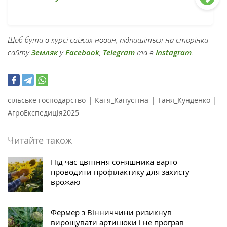
Щоб бути в курсі свіжих новин, підпишіться на сторінки
сайту
Земляк
у
Facebook
,
Telegram
та в
Instagram
.
|
|
|
сільське господарство
Катя_Капустіна
Таня_Кунденко
АгроЕкспедиція2025
Читайте також
Під час цвітіння соняшника варто
проводити профілактику для захисту
врожаю
Фермер з Вінниччини ризикнув
вирощувати артишоки і не програв