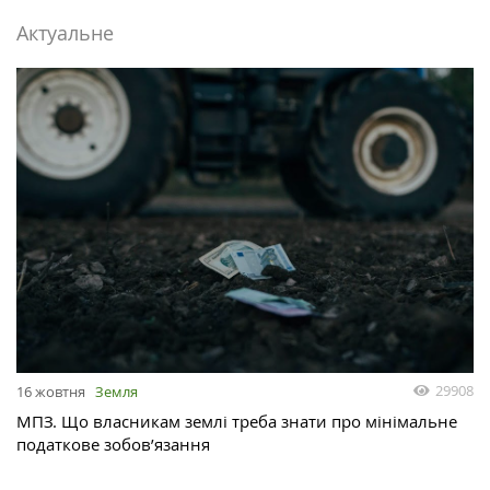
Актуальне
29908
16 жовтня
Земля
МПЗ. Що власникам землі треба знати про мінімальне
податкове зобов’язання