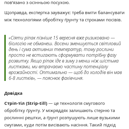
пов’язано з осінньою посухою.
Щоправда, експертка зауважує: треба вміти балансувати
між технологіями обробітку ґрунту та строками посівів.
«Сіяти ріпак пізніше 15 вересня вже ризиковано —
біологію не обманеш. Восени зменшується світловий
день і сума активних температур, тому рослини
просто не встигають сформувати потрібну фазу
розвитку. Якщо ріпак іде в зиму з менш ніж шістьма
листками, ми втрачаємо частину потенціалу
врожайності. Оптимально — щоб до холодів він мав
6-8 листків», — пояснює фахівчиня.
Довідка
Стріп-тіл (Strip-till)
— це технологія смугового
обробітку ґрунту. У міжряддях залишають стерню та
рослинні рештки, а ґрунт розпушують лише вузькими
смугами, куди потім висівають насіння. Такий підхід