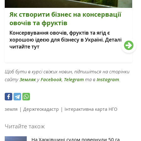
Як створити бізнес на консервації
овочів та фруктів
Консервування овочів, фруктів та ягід є
хорошою ідеєю для бізнесу в Україні. Деталі
читайте тут
Щоб бути в курсі свіжих новин, підпишіться на сторінки
сайту
Земляк
у
Facebook
,
Telegram
та в
Instagram
.
|
|
земля
Держгеокадастр
Інтерактивна карта НГО
Читайте також
На Харківщині судом повернули 50 га