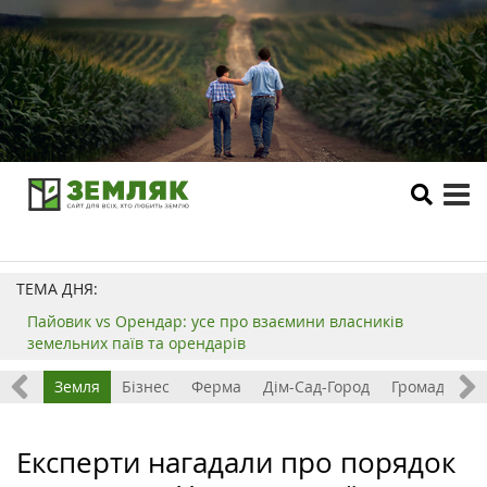
tog
me
ТЕМА ДНЯ:
Пайовик vs Орендар: усе про взаємини власників
земельних паїв та орендарів
Все
Земля
Бізнес
Ферма
Дім-Сад-Город
Громада
З
Експерти нагадали про порядок