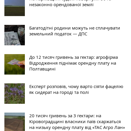
незаконно орендованої землі
Багатодітні родини можуть не сплачувати
земельний податок — ДПС
До 12 тисяч гривень за гектар: агрофірма
Відродження піднімає орендну плату на
Полтавщині
Експерт розповів, чому варто сіяти фацелію
як сидерат на городі та полі
20 тисяч гривень за 3 гектари: на
Кіровоградщині власники паїв скаржаться
на низьку орендну плату від «ТАС Агро Лан»