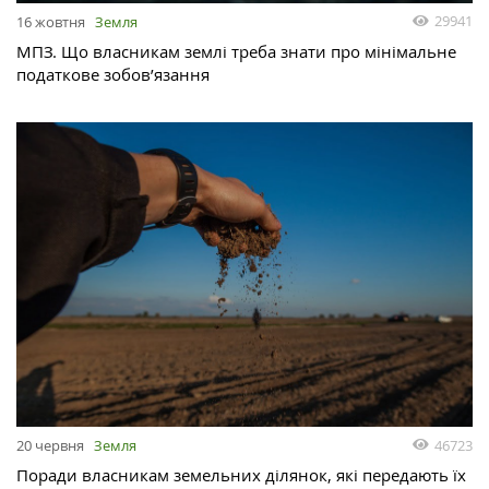
29941
16 жовтня
Земля
МПЗ. Що власникам землі треба знати про мінімальне
податкове зобов’язання
46723
20 червня
Земля
Поради власникам земельних ділянок, які передають їх