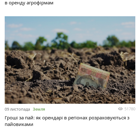
в оренду агрофірмам
51780
09 листопада
Земля
Гроші за пай: як орендарі в регіонах розраховуються з
пайовиками