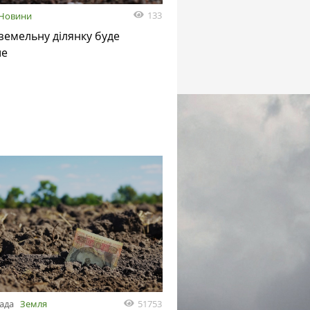
133
Новини
земельну ділянку буде
ше
51753
пада
Земля