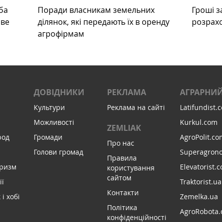
ба
Поради власникам земельних
Гроші з
ове
ділянок, які передають їх в оренду
розрах
агрофірмам
ДОВІДНИКИ
РЕКЛАМА
АГРАРНИЙ
Культури
Реклама на сайті
Latifundist.
Можливості
Kurkul.com
ZEMLIAK
род
Громади
AgroPolit.co
Про нас
Голови громад
Superagron
Правила
уризм
Elevatorist.
користування
сайтом
ії
Traktorist.ua
Контакти
і хобі
Zemelka.ua
Політика
AgroRobota.
конфіденційності