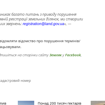
 виникає багато питань з приводу порушення
вній реєстрації земельних ділянок, ми створили
их звернень:
», —
registration@land.gov.ua
овідомляти відомство про порушення термінів/
рацьовували.
підпишіться на сторінки сайту
Земляк
у
Facebook
,
кадастровий номер
алив
Понад 200 тисяч гектарів