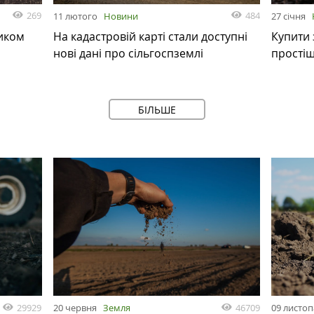
269
484
11 лютого
Новини
27 січня
иком
На кадастровій карті стали доступні
Купити 
нові дані про сільгоспземлі
прості
БІЛЬШЕ
29929
46709
20 червня
Земля
09 листо