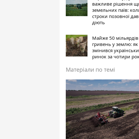
важливе рішення щ
земельних паїв: кол
строки позовної дав
діють
Майже 50 мільярдів
гривень у землю: як
змінився українськ
ринок за чотири ро
Матеріали по темі