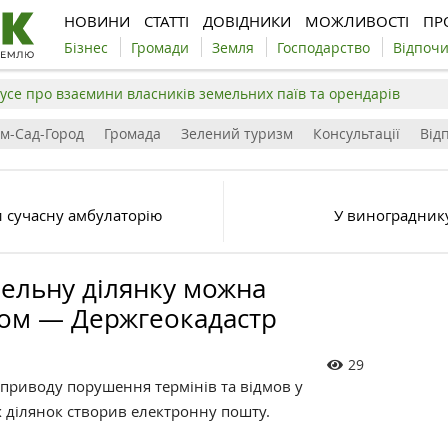
НОВИНИ
СТАТТІ
ДОВІДНИКИ
МОЖЛИВОСТІ
ПР
Бізнес
Громади
Земля
Господарство
Відпоч
усе про взаємини власників земельних паїв та орендарів
ім-Сад-Город
Громада
Зелений туризм
Консультації
Відп
и сучасну амбулаторію
У винограднику
мельну ділянку можна
ом — Держгеокадастр
29
 приводу порушення термінів та відмов у
х ділянок створив електронну пошту.