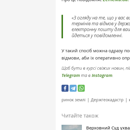
«З огляду на те, що у вас
термінів та відмов у держа
електронну пошту для ваш
йдеться у повідомленні.
У такий спосіб можна одразу п
відмови, аби їх оперативно оп
Щоб бути в курсі свіжих новин, 
Telegram
та в
Instagram
.
|
|
ринок землі
Держгеокадастр
Читайте також
Верховний Суд ухв