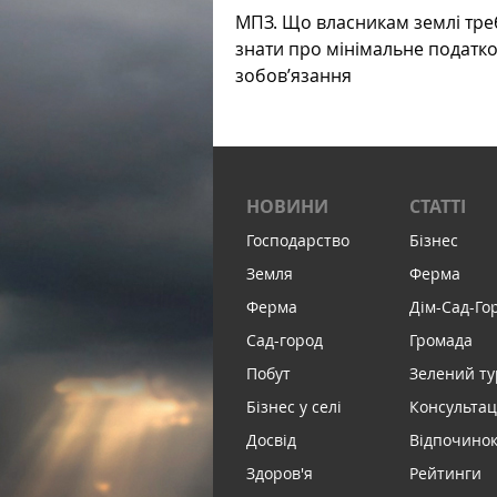
МПЗ. Що власникам землі тре
знати про мінімальне податк
зобов’язання
НОВИНИ
СТАТТІ
Господарство
Бізнес
Земля
Ферма
Ферма
Дім-Сад-Го
Сад-город
Громада
Побут
Зелений т
Бізнес у селі
Консультац
Досвід
Відпочинок 
Здоров'я
Рейтинги