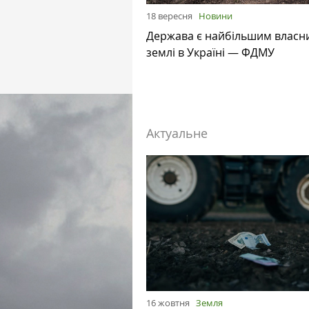
18 вересня
Новини
Держава є найбільшим власн
землі в Україні — ФДМУ
Актуальне
16 жовтня
Земля