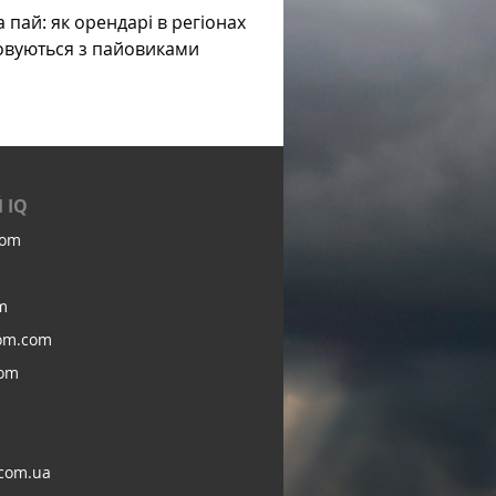
а пай: як орендарі в регіонах
овуються з пайовиками
 IQ
com
m
om.com
com
com.ua