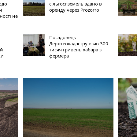
одо
сільгоспземель здано в
и
оренду через Prozorro
ності не
Посадовець
Держгеокадастру взяв 300
ий
тисяч гривень хабара з
ки
фермера