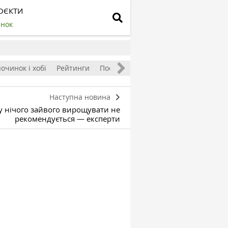
ОЄКТИ
инок
очинок і хобі
Рейтинги
Посівний календар
Наступна новина
 нічого зайвого вирощувати не
рекомендується — експерти