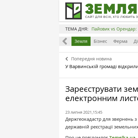
ТЕМА ДНЯ:
Пайовик vs Орендар: 
Все
Земля
Бізнес
Ферма
Д
Попередня новина
У Варвинській громаді відкрил
Зареєструвати зе
електронним лист
23 липня 2021,15:45
Держгеокадастр для звернень з
державній реєстрації земельни
Про це повідомляє
Zemelka.ua.