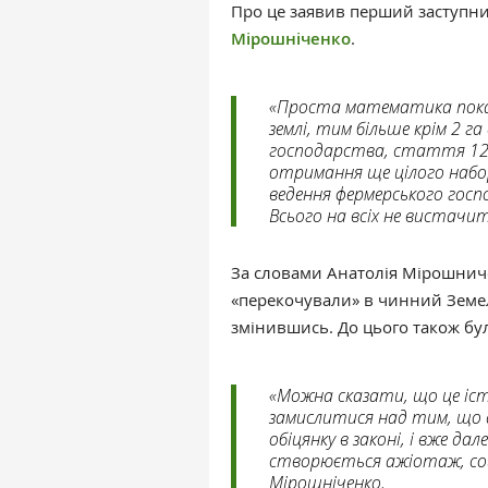
Про це заявив перший заступн
Мірошніченко
.
«Проста математика показ
землі, тим більше крім 2 г
господарства, стаття 121
отримання ще цілого набору
ведення фермерського госп
Всього на всіх не вистачит
За словами Анатолія Мірошнич
«перекочували» в чинний Земе
змінившись. До цього також бу
«Можна сказати, що це іст
замислитися над тим, що 
обіцянку в законі, і вже д
створюється ажіотаж, соц
Мірошніченко.