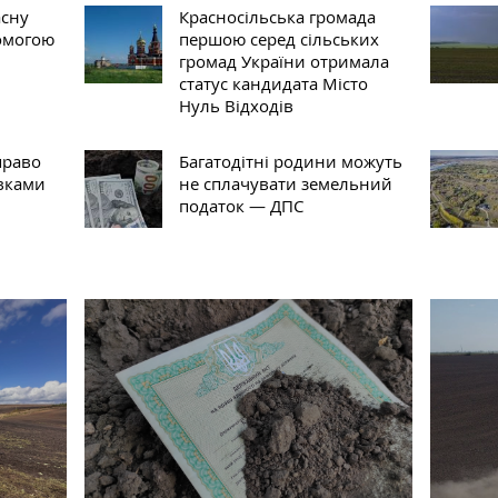
асну
Красносільська громада
омогою
першою серед сільських
громад України отримала
статус кандидата Місто
Нуль Відходів
право
Багатодітні родини можуть
вками
не сплачувати земельний
податок — ДПС