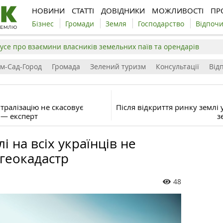
НОВИНИ
СТАТТІ
ДОВІДНИКИ
МОЖЛИВОСТІ
ПР
Бізнес
Громади
Земля
Господарство
Відпоч
усе про взаємини власників земельних паїв та орендарів
ім-Сад-Город
Громада
Зелений туризм
Консультації
Відп
тралізацію не скасовує
Після відкриття ринку землі
 — експерт
з
 на всіх українців не
геокадастр
48