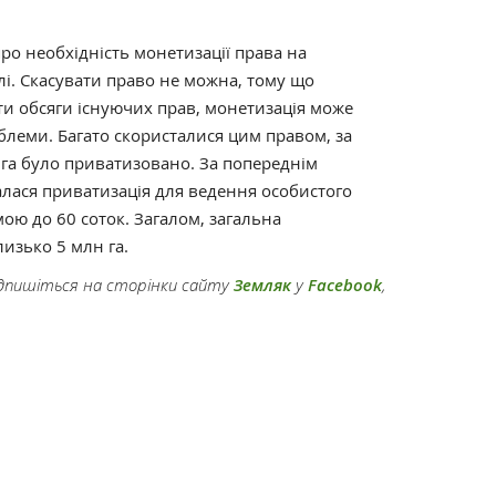
ро необхідність монетизації права на
і. Скасувати право не можна, тому що
ти обсяги існуючих прав, монетизація може
блеми. Багато скористалися цим правом, за
га було приватизовано. За попереднім
лася приватизація для ведення особистого
мою до 60 соток. Загалом, загальна
изько 5 млн га.
підпишіться на сторінки сайту
Земляк
у
Facebook
,