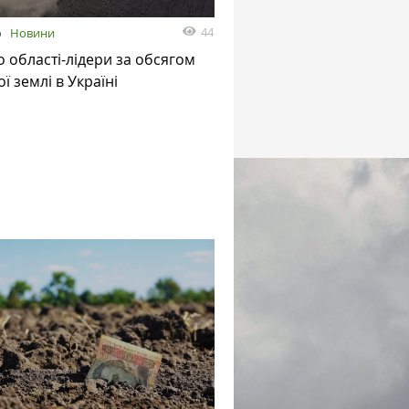
44
о
Новини
 області-лідери за обсягом
ї землі в Україні