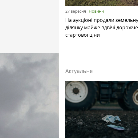
27 вересня
Новини
На аукціоні продали земельн
ділянку майже вдвічі дорожче
стартової ціни
Актуальне