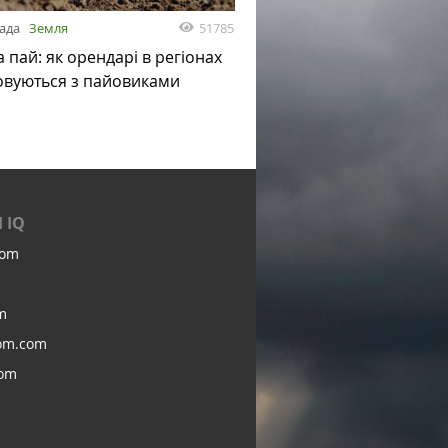
51785
пада
Земля
а пай: як орендарі в регіонах
овуються з пайовиками
 IQ
com
m
om.com
com