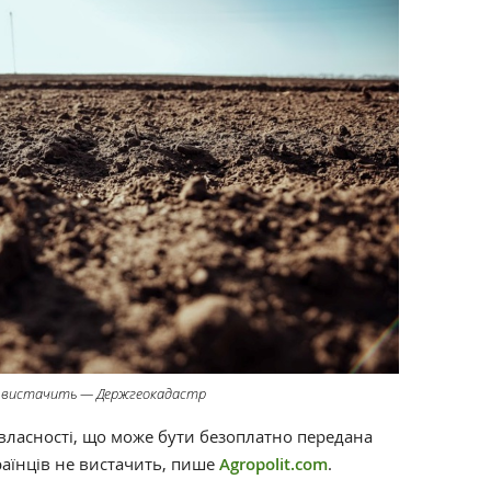
 не вистачить — Держгеокадастр
 власності, що може бути безоплатно передана
раїнців не вистачить, пише
Agropolit.com
.