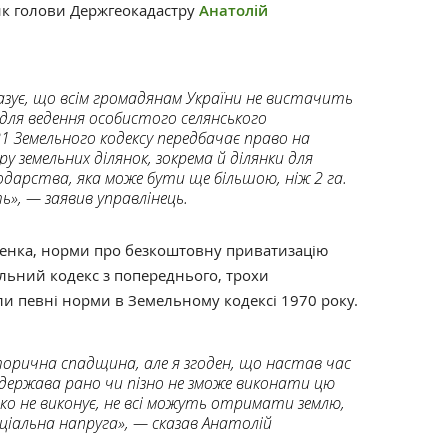
ик голови Держгеокадастру
Анатолій
ує, що всім громадянам України не вистачить
а для ведення особистого селянського
 Земельного кодексу передбачає право на
 земельних ділянок, зокрема й ділянки для
одарства, яка може бути ще більшою, ніж 2 га.
ь», — заявив управлінець.
енка, норми про безкоштовну приватизацію
льний кодекс з попереднього, трохи
ли певні норми в Земельному кодексі 1970 року.
орична спадщина, але я згоден, що настав час
держава рано чи пізно не зможе виконати цю
алеко не виконує, не всі можуть отримати землю,
іальна напруга», — сказав Анатолій