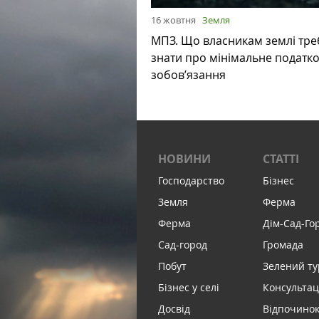
16 жовтня
Земля
МПЗ. Що власникам землі тре
знати про мінімальне податк
зобов’язання
НОВИНИ
СТАТТІ
Господарство
Бізнес
Земля
Ферма
Ферма
Дім-Сад-Го
Сад-город
Громада
Побут
Зелений т
Бізнес у селі
Консультац
Досвід
Відпочинок 