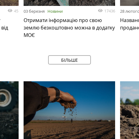
45
17436
03 березня
Новини
28 лютог
у
Отримати інформацію про свою
Названо
 від
землю безкоштовно можна в додатку
продано
МОЄ
БІЛЬШЕ