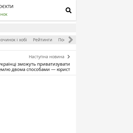
ОЄКТИ
инок
очинок і хобі
Рейтинги
Посівний календар
Наступна новина
 українці зможуть приватизувати
емлю двома способами — юрист