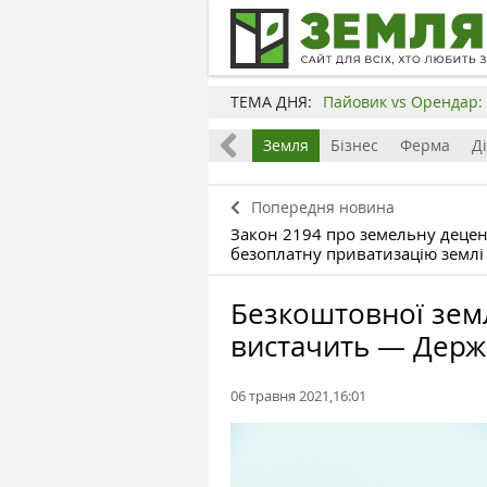
ТЕМА ДНЯ:
Пайовик vs Орендар: 
Все
Земля
Бізнес
Ферма
Д
Попередня новина
Закон 2194 про земельну децен
безоплатну приватизацію землі
Безкоштовної землі
вистачить — Держ
06 травня 2021,16:01