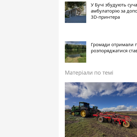
У Бучі збудують суч
амбулаторію за доп
3D-принтера
Громади отримали 
розпоряджатися ста
Матеріали по темі