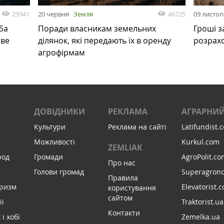
29941
46725
20 червня
Земля
09 листо
ба
Поради власникам земельних
Гроші з
ове
ділянок, які передають їх в оренду
розрах
агрофірмам
ДОВІДНИКИ
РЕКЛАМА
АГРАРНИЙ
Культури
Реклама на сайті
Latifundist.
Можливості
Kurkul.com
ZEMLIAK
род
Громади
AgroPolit.co
Про нас
Голови громад
Superagron
Правила
уризм
Elevatorist.
користування
сайтом
ії
Traktorist.ua
Контакти
і хобі
Zemelka.ua