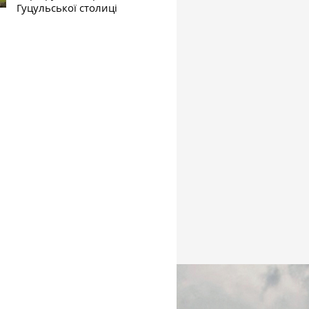
Гуцульської столиці