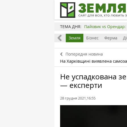
ТЕМА ДНЯ:
Пайовик vs Орендар: 
Все
Земля
Бізнес
Ферма
Д
Попередня новина
На Харківщині виявлена самоза
Не успадкована з
— експерти
28 грудня 2021,16:55