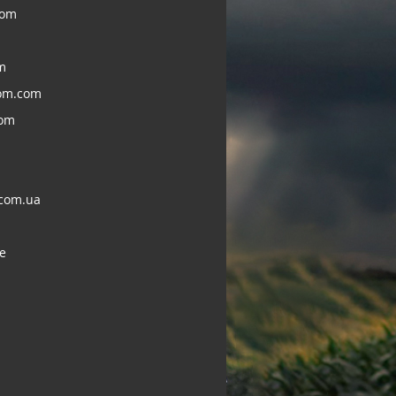
com
m
om.com
com
com.ua
e