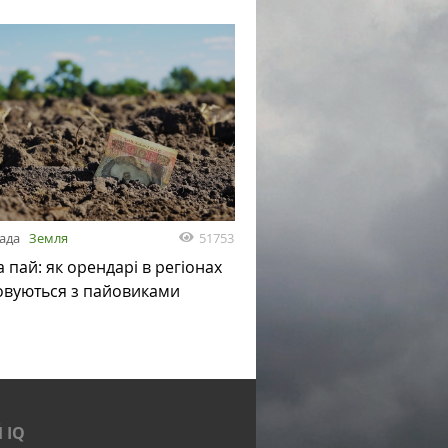
51753
пада
Земля
а пай: як орендарі в регіонах
овуються з пайовиками
 IQ