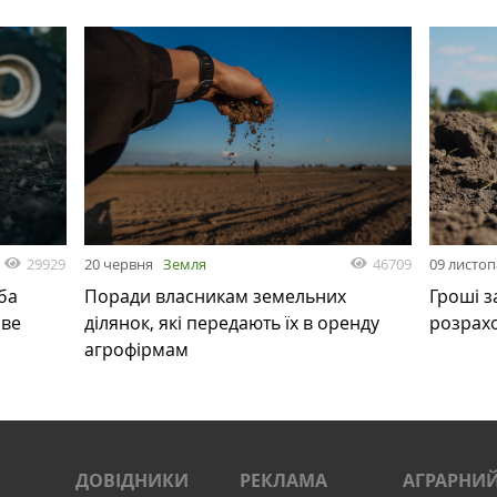
29929
46709
20 червня
Земля
09 листо
ба
Поради власникам земельних
Гроші з
ове
ділянок, які передають їх в оренду
розрах
агрофірмам
ДОВІДНИКИ
РЕКЛАМА
АГРАРНИЙ