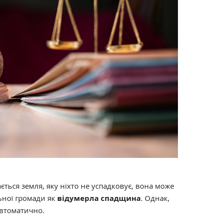
ється земля, яку ніхто не успадковує, вона може
ьної громади як
відумерла спадщина
. Однак,
автоматично.