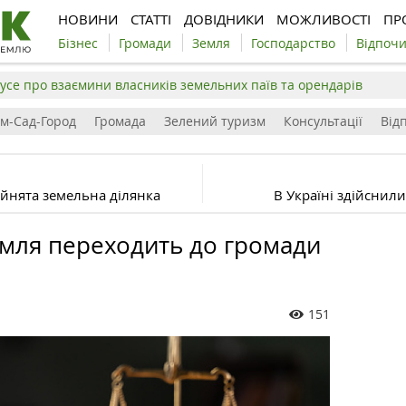
НОВИНИ
СТАТТІ
ДОВІДНИКИ
МОЖЛИВОСТІ
ПР
Бізнес
Громади
Земля
Господарство
Відпоч
усе про взаємини власників земельних паїв та орендарів
ім-Сад-Город
Громада
Зелений туризм
Консультації
Відп
йнята земельна ділянка
В Україні здійснил
емля переходить до громади
151