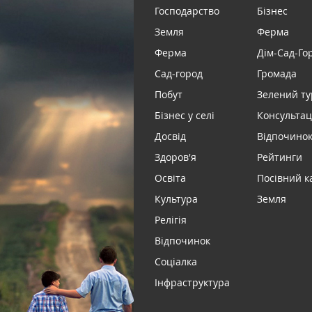
Господарство
Бізнес
Земля
Ферма
Ферма
Дім-Сад-Го
Сад-город
Громада
Побут
Зелений т
Бізнес у селі
Консультац
Досвід
Відпочинок 
Здоров'я
Рейтинги
Освіта
Посівний к
Культура
Земля
Релігія
Відпочинок
Соціалка
Інфраструктура