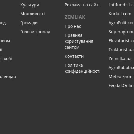
Культури
Реклама на сайті
Latifundist.
Можливості
Kurkul.com
ZEMLIAK
род
Громади
AgroPolit.co
Про нас
Голови громад
Superagron
Правила
уризм
Elevatorist.
користування
сайтом
ії
Traktorist.ua
Контакти
і хобі
Zemelka.ua
Політика
AgroRobota.
конфіденційності
алендар
Meteo Farm
Feodal.Onlin