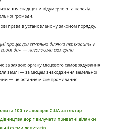
визнання спадщини відумерлою та перехід
альної громади.
нові права в установленому законом порядку.
цієї процедури земельна ділянка переходить у
 громади», — наголосили експерти.
ю за заявою органу місцевого самоврядування
для землі — за місцем знаходження земельної
щини — це останнє місце проживання
овити 100 тис доларів США за гектар
дівництва доріг вилучати приватні ділянки
льні схеми депутатів