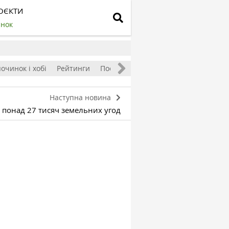
ОЄКТИ
инок
очинок і хобі
Рейтинги
Посівний календар
Наступна новина
и понад 27 тисяч земельних угод