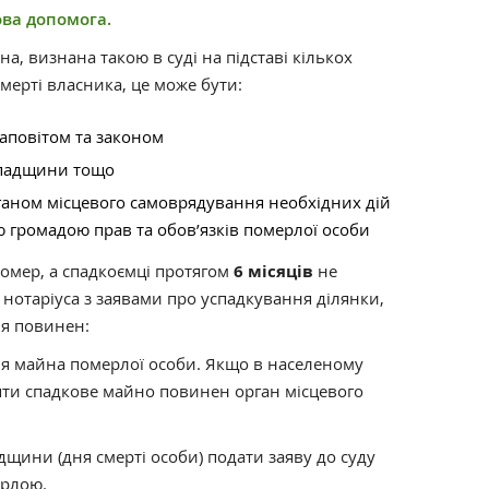
ва допомога.
, визнана такою в суді на підставі кількох
мерті власника, це може бути:
заповітом та законом
спадщини тощо
аном місцевого самоврядування необхідних дій
 громадою прав та обов’язків померлої особи
помер, а спадкоємці протягом
6 місяців
не
 нотаріуса з заявами про успадкування ділянки,
ня повинен:
ня майна померлої особи. Якщо в населеному
няти спадкове майно повинен орган місцевого
падщини (дня смерті особи) подати заяву до суду
ерлою.