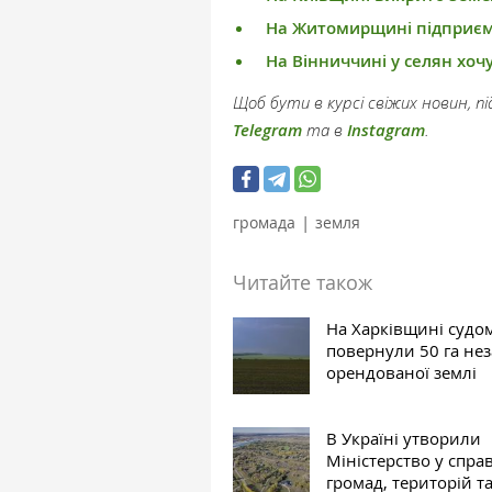
На Житомирщині підприєм
На Вінниччині у селян хоч
Щоб бути в курсі свіжих новин, 
Telegram
та в
Instagram
.
|
громада
земля
Читайте також
На Харківщині судо
повернули 50 га не
орендованої землі
В Україні утворили
Міністерство у спра
громад, територій т