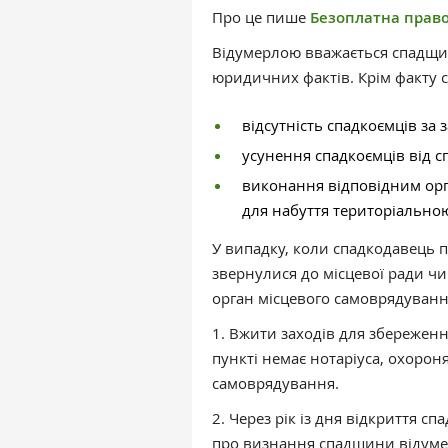
Про це пише
Безоплатна право
Відумерлою вважається спадщина
юридичних фактів. Крім факту с
відсутність спадкоємців за 
усунення спадкоємців від 
виконання відповідним орг
для набуття територіальною
У випадку, коли спадкодавець 
звернулися до місцевої ради чи
орган місцевого самоврядуван
1. Вжити заходів для збережен
пункті немає нотаріуса, охоро
самоврядування.
2. Через рік із дня відкриття с
про визнання спадщини відум