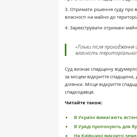
3. Отримати рішення суду про 
власності на майно до територі
4. Зареєструвати отримані май
«Тільки після проходження 
власність територіальної
Суд визнає спадщину відумерло
за місцем відкриття спадщини, 
ділянки. Місце відкриття спад
спадкодавця.
Читайте також:
В Україні вимагають встан
В Уряді пропонують для бу
На Київщині викрито земе