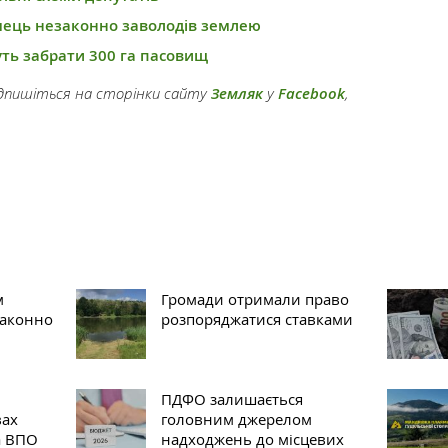
ець незаконно заволодів землею
уть забрати 300 га пасовищ
підпишіться на сторінки сайту
Земляк
у
Facebook
,
м
Громади отримали право
законно
розпоряджатися ставками
ПДФО залишається
вах
головним джерелом
а ВПО
надходжень до місцевих