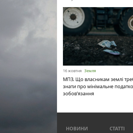
16 жовтня
Земля
МПЗ. Що власникам землі тре
знати про мінімальне податк
зобов’язання
НОВИНИ
СТАТТІ