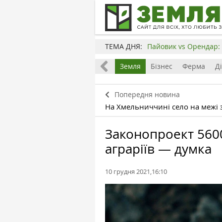
ТЕМА ДНЯ:
Пайовик vs Орендар: 
Все
Земля
Бізнес
Ферма
Д
Попередня новина
На Хмельниччині село на межі
Законопроект 5600
аграріїв — думка
10 грудня 2021,16:10