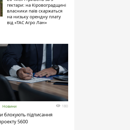
гектари: на Кіровоградщині
власники паїв скаржаться
на низьку орендну плату
від «ТАС Агро Лан»
180
Новини
и блокують підписання
проекту 5600