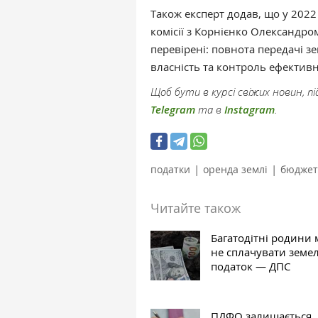
Також експерт додав, що у 2022
комісії з Корнієнко Олександро
перевірені: повнота передачі з
власність та контроль ефективн
Щоб бути в курсі свіжих новин, 
Telegram
та в
Instagram
.
|
|
податки
оренда землі
бюджет
Читайте також
Багатодітні родини
не сплачувати земе
податок — ДПС
ПДФО залишається