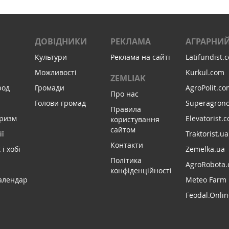
ДОВІДНИКИ
РЕКЛАМА
АГРАРНИЙ
Культури
Реклама на сайті
Latifundist.
Можливості
Kurkul.com
ZEMLIAK
род
Громади
AgroPolit.co
Про нас
Голови громад
Superagron
Правила
уризм
Elevatorist.
користування
сайтом
ії
Traktorist.ua
Контакти
і хобі
Zemelka.ua
Політика
AgroRobota.
конфіденційності
алендар
Meteo Farm
Feodal.Onlin