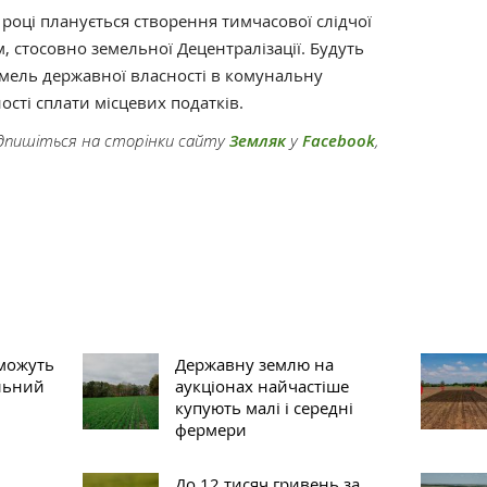
 році планується створення тимчасової слідчої
м, стосовно земельної Децентралізації. Будуть
емель державної власності в комунальну
ості сплати місцевих податків.
підпишіться на сторінки сайту
Земляк
у
Facebook
,
 можуть
Державну землю на
льний
аукціонах найчастіше
купують малі і середні
фермери
До 12 тисяч гривень за