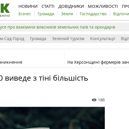
НОВИНИ
СТАТТІ
ДОВІДНИКИ
МОЖЛИВОСТІ
ПР
Бізнес
Громади
Земля
Господарство
Відпоч
усе про взаємини власників земельних паїв та орендарів
ім-Сад-Город
Громада
Зелений туризм
Консультації
Відп
 зникнення
На Херсонщині фермерів зан
 виведе з тіні більшість
186