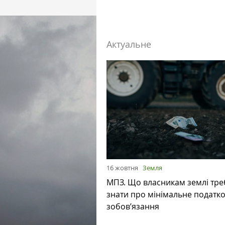
Актуальне
16 жовтня
Земля
МПЗ. Що власникам землі тре
знати про мінімальне податк
зобов’язання