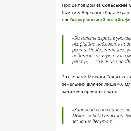
Про це повідомив
Сольський 
Комітету Верховної Ради Україн
час
Всеукраїнський онлайн-фо
«Більшість аграріїв уника
неофіційно наймають прац
ренти. Прийняття закону 5
податків сплачуються в м
ренту», — зазначив народ
За словами Миколи Сольського, 
земельних ділянок лише 4,6 млн
занижена орендна плата.
«Запровадження даного п
Механізм 5600 простий: бу
зазначив депутат.