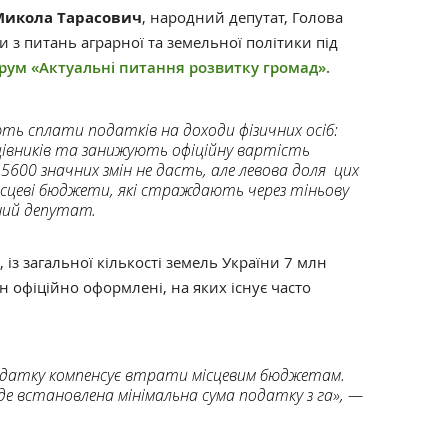
Микола Тарасович
, народний депутат, Голова
и з питань аграрної та земельної політики під
рум «Актуальні питання розвитку громад».
ють сплати податків на доходи фізичних осіб:
івників та занижують офіційну вартість
600 значних змін не дасть, але левова доля цих
ісцеві бюджети, які страждають через тіньову
ний депутат.
із загальної кількості земель України 7 млн
 офіційно оформлені, на яких існує часто
одатку компенсує втрати місцевим бюджетам.
де встановлена мінімальна сума податку з га», —