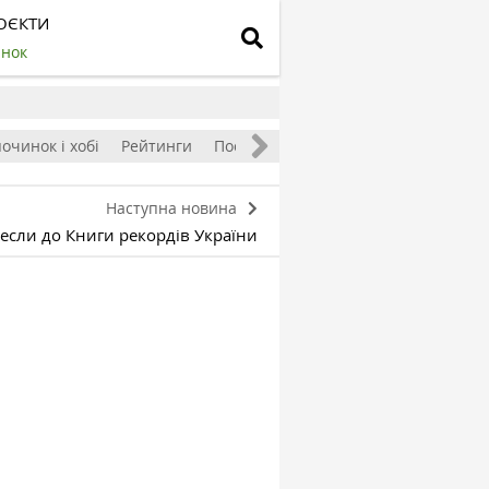
ОЄКТИ
инок
очинок і хобі
Рейтинги
Посівний календар
Наступна новина
если до Книги рекордів України