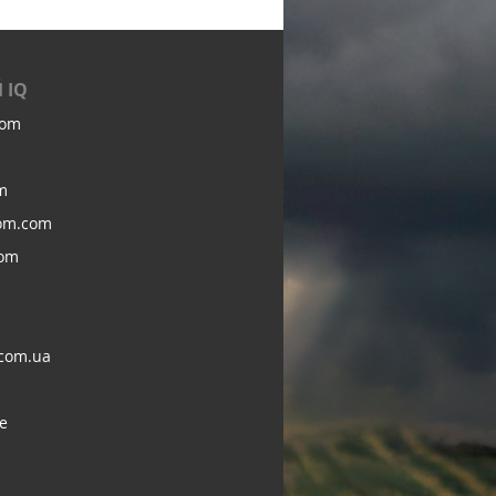
 IQ
com
m
om.com
com
com.ua
e