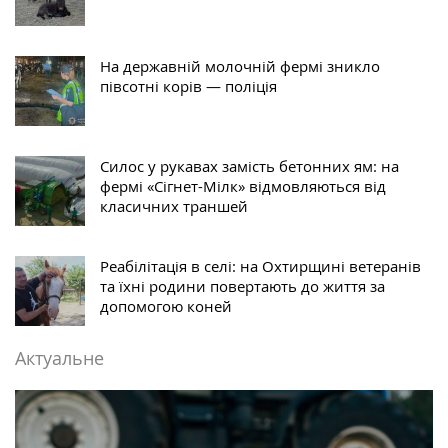
На державній молочній фермі зникло
півсотні корів — поліція
Силос у рукавах замість бетонних ям: на
фермі «Сігнет-Мілк» відмовляються від
класичних траншей
Реабілітація в селі: на Охтирщині ветеранів
та їхні родини повертають до життя за
допомогою коней
Актуальне