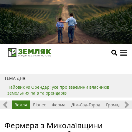
tog
me
ТЕМА ДНЯ:
Пайовик vs Орендар: усе про взаємини власників
земельних паїв та орендарів
Все
Земля
Бізнес
Ферма
Дім-Сад-Город
Громада
З
Фермера з Миколаївщини