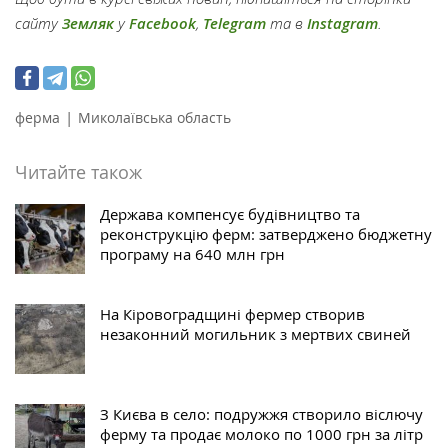
сайту
Земляк
у
Facebook
,
Telegram
та в
Instagram
.
|
ферма
Миколаївська область
Читайте також
Держава компенсує будівництво та
реконструкцію ферм: затверджено бюджетну
програму на 640 млн грн
На Кіровоградщині фермер створив
незаконний могильник з мертвих свиней
З Києва в село: подружжя створило віслючу
ферму та продає молоко по 1000 грн за літр