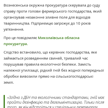
Вознесенська окружна прокуратура скерувала до суду
справу проти голови фермерського господарства, який
організував незаконне зливне поле для відходів
тваринництва. Підприємцю загрожує до 10 років
ув’язнення.
Про це повідомляє
Миколаївська обласна
прокуратура.
Слідство встановило, що керівник господарства, яке
займається розведенням свиней, тривалий час
порушував правила екологічної безпеки. Замість
належної утилізації, рідкий гній без жодної попередньої
обробки вивозили прямо на сільськогосподарські
землі.
«Згідно з ДБН та екологічними стандартами, гній має
пройти дезінфекцію та дегельмінтизацію. Тільки після
того, як він відстоїться у спеціальних резервуарах