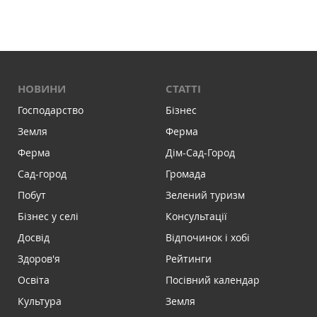
НОВИНИ
СТАТТІ
Господарство
Бізнес
Земля
Ферма
Ферма
Дім-Сад-Город
Сад-город
Громада
Побут
Зелений туризм
Бізнес у селі
Консультації
Досвід
Відпочинок і хобі
Здоров'я
Рейтинги
Освіта
Посівний календар
Культура
Земля