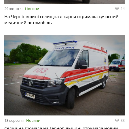
14
29 жовтня
Новини
На Чернігівщині селищна лікарня отримала сучасний
медичний автомобіль
33
13 вересня
Новини
Селищна громада на Тернопільщині отримала новий