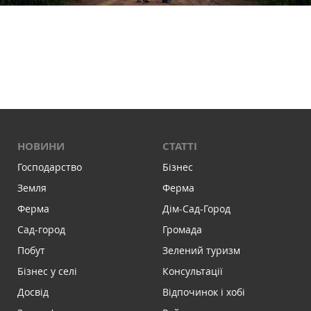
НОВИНИ
СТАТТІ
Господарство
Бізнес
Земля
Ферма
Ферма
Дім-Сад-Город
Сад-город
Громада
Побут
Зелений туризм
Бізнес у селі
Консультації
Досвід
Відпочинок і хобі