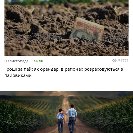
51771
09 листопада
Земля
Гроші за пай: як орендарі в регіонах розраховуються з
пайовиками