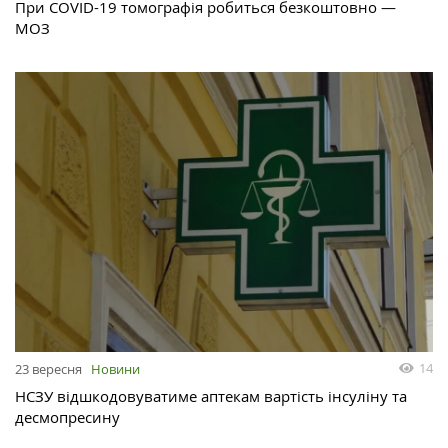
При COVID-19 томографія робиться безкоштовно —
МОЗ
14
23 вересня
Новини
НСЗУ відшкодовуватиме аптекам вартість інсуліну та
десмопресину