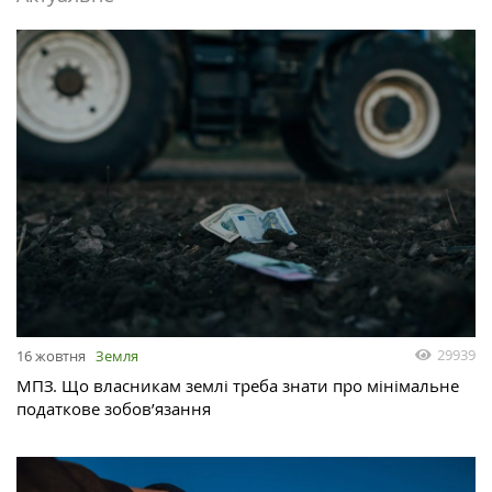
29939
16 жовтня
Земля
МПЗ. Що власникам землі треба знати про мінімальне
податкове зобов’язання