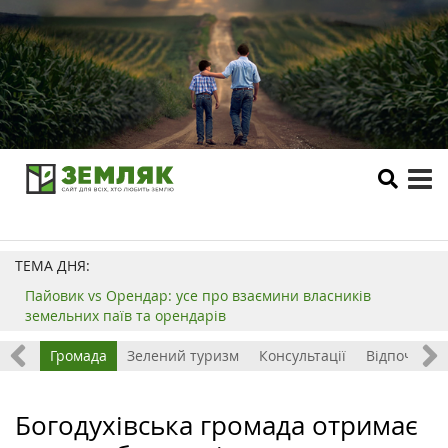
tog
me
ТЕМА ДНЯ:
Пайовик vs Орендар: усе про взаємини власників
земельних паїв та орендарів
ород
Громада
Зелений туризм
Консультації
Відпочинок 
Богодухівська громада отримає