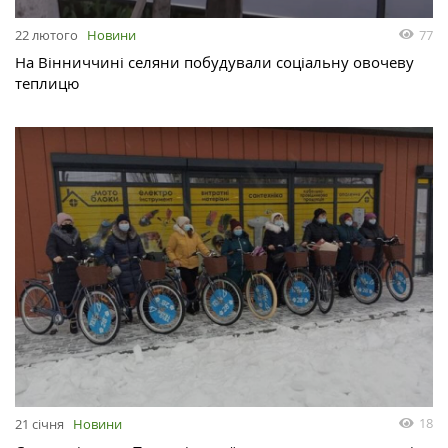
77
22 лютого
Новини
На Вінниччині селяни побудували соціальну овочеву
теплицю
18
21 січня
Новини