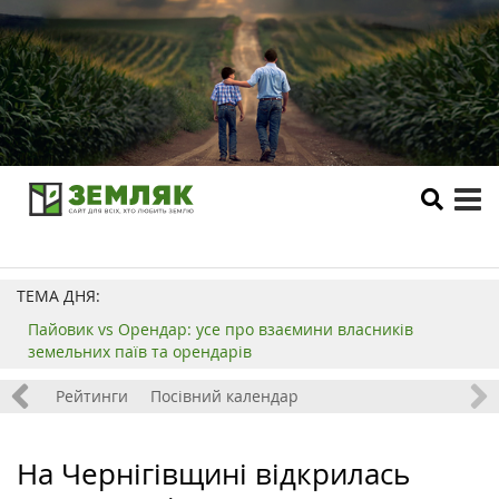
tog
me
ТЕМА ДНЯ:
Пайовик vs Орендар: усе про взаємини власників
земельних паїв та орендарів
 хобі
Рейтинги
Посівний календар
На Чернігівщині відкрилась