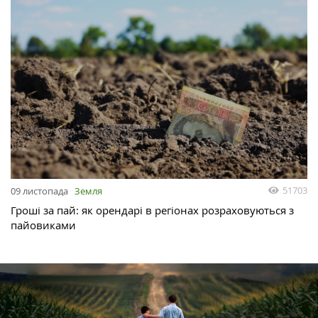
51703
09 листопада
Земля
Гроші за пай: як орендарі в регіонах розраховуються з
пайовиками