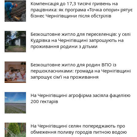
Компенсація до 17,3 тисячі гривень на
працівника: як програма «Точка опори» рятує
бізнес Чернігівщини після обстрілів
Безкоштовне житло для переселенців: у селі
Кудрівка на Чернігівщині запрошують на
проживання родини з дітьми
Безкоштовне житло для родин ВПО із
першокласниками: громада на Чернігівщині
запрошує сім'ї на проживання
На Чернігівщині агрофірма засіяла фацелією
200 гектарів
На Чернігівщині селян попереджають про
обмеження поливу городів питною водою