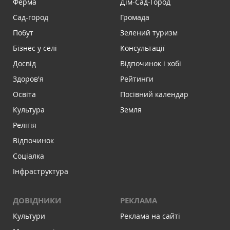
Ферма
Дім-Сад-Город
Сад-город
Громада
Побут
Зелений туризм
Бізнес у селі
Консультації
Досвід
Відпочинок і хобі
Здоров'я
Рейтинги
Освіта
Посівний календар
Культура
Земля
Релігія
Відпочинок
Соціалка
Інфраструктура
ДОВІДНИКИ
РЕКЛАМА
Культури
Реклама на сайті