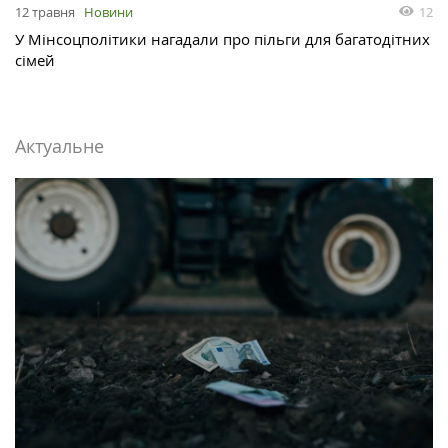
12
12 травня
Новини
У Мінсоцполітики нагадали про пільги для багатодітних
сімей
Актуальне