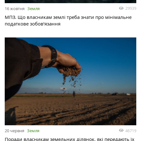
29939
16 жовтня
Земля
МПЗ. Що власникам землі треба знати про мінімальне
податкове зобов’язання
46719
20 червня
Земля
Поради власникам земельних ділянок, які передають їх