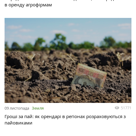
в оренду агрофірмам
51771
09 листопада
Земля
Гроші за пай: як орендарі в регіонах розраховуються з
пайовиками