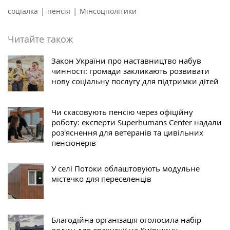
|
|
соціалка
пенсія
Мінсоцполітики
Читайте також
Закон України про наставництво набув
чинності: громади закликають розвивати
нову соціальну послугу для підтримки дітей
Чи скасовують пенсію через офіційну
роботу: експерти Superhumans Center надали
роз'яснення для ветеранів та цивільних
пенсіонерів
У селі Потоки облаштовують модульне
містечко для переселенців
Благодійна організація оголосила набір
родин для евакуації на Київщину