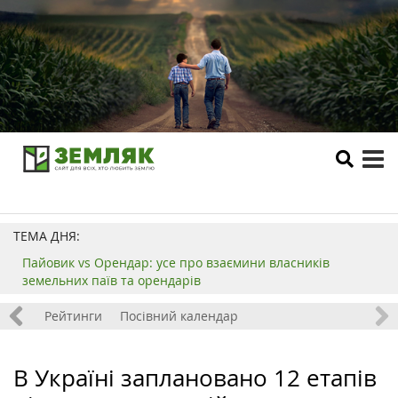
tog
me
ТЕМА ДНЯ:
Пайовик vs Орендар: усе про взаємини власників
земельних паїв та орендарів
 хобі
Рейтинги
Посівний календар
В Україні заплановано 12 етапів