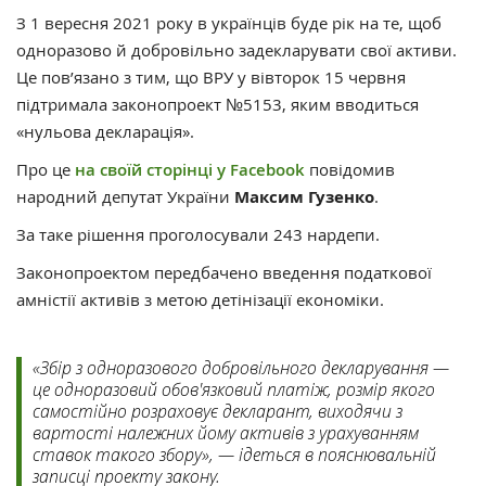
З 1 вересня 2021 року в українців буде рік на те, щоб
одноразово й добровільно задекларувати свої активи.
Це пов’язано з тим, що ВРУ у вівторок 15 червня
підтримала законопроект №5153, яким вводиться
«нульова декларація».
Про це
на своїй сторінці у Facebook
повідомив
народний депутат України
Максим Гузенко
.
За таке рішення проголосували 243 нардепи.
Законопроектом передбачено введення податкової
амністії активів з метою детінізації економіки.
«Збір з одноразового добровільного декларування —
це одноразовий обов'язковий платіж, розмір якого
самостійно розраховує декларант, виходячи з
вартості належних йому активів з урахуванням
ставок такого збору», — ідеться в пояснювальній
записці проекту закону.