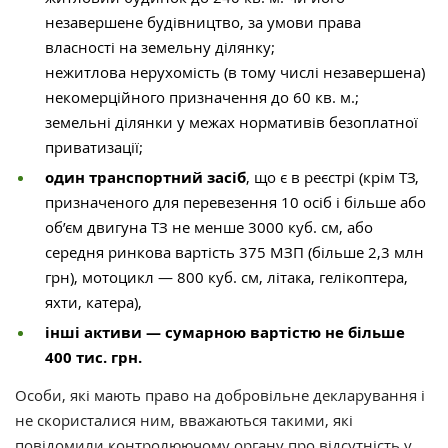
незавершене будівництво, за умови права
власності на земельну ділянку;
нежитлова нерухомість (в тому числі незавершена)
некомерційного призначення до 60 кв. м.;
земельні ділянки у межах нормативів безоплатної
приватизації;
один транспортний засіб
, що є в реєстрі (крім ТЗ,
призначеного для перевезення 10 осіб і більше або
об’єм двигуна ТЗ не менше 3000 куб. см, або
середня ринкова вартість 375 МЗП (більше 2,3 млн
грн), мотоцикл — 800 куб. см, літака, гелікоптера,
яхти, катера),
інші активи — сумарною вартістю не більше
400 тис. грн.
Особи, які мають право на добровільне декларування і
не скористалися ним, вважаються такими, які
повідомили контролюючому органу про відсутність у