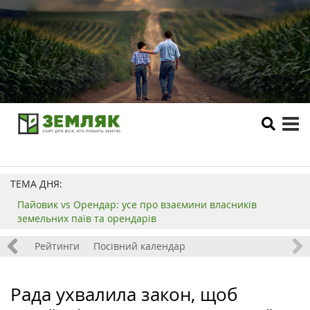
tog
me
ТЕМА ДНЯ:
Пайовик vs Орендар: усе про взаємини власників
земельних паїв та орендарів
 хобі
Рейтинги
Посівний календар
Рада ухвалила закон, щоб