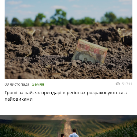
51711
09 листопада
Земля
Гроші за пай: як орендарі в регіонах розраховуються з
пайовиками