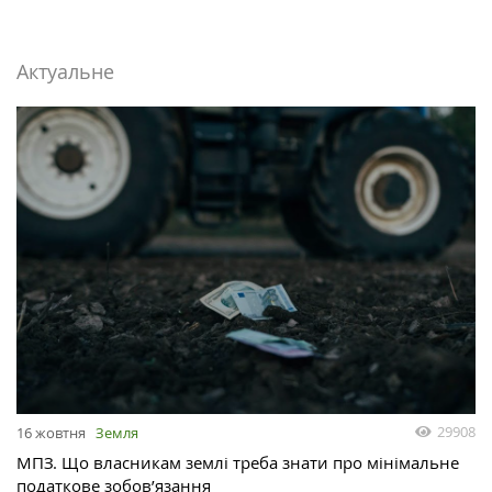
Актуальне
29908
16 жовтня
Земля
МПЗ. Що власникам землі треба знати про мінімальне
податкове зобов’язання