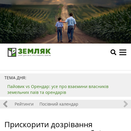
tog
me
ТЕМА ДНЯ:
Пайовик vs Орендар: усе про взаємини власників
земельних паїв та орендарів
 хобі
Рейтинги
Посівний календар
Прискорити дозрівання