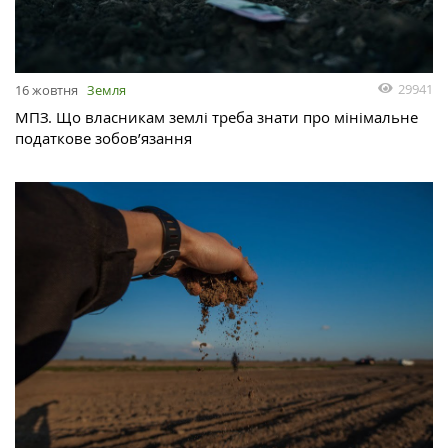
29941
16 жовтня
Земля
МПЗ. Що власникам землі треба знати про мінімальне
податкове зобов’язання