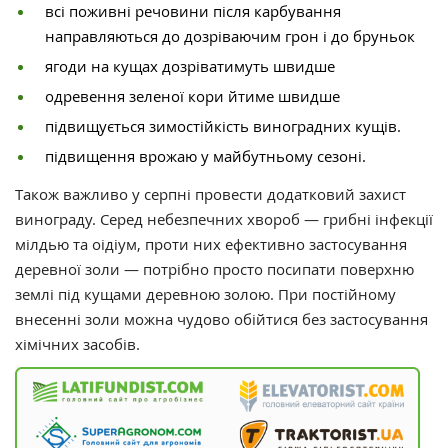
всі поживні речовини після карбування
направляються до дозріваючим грон і до бруньок
ягоди на кущах дозріватимуть швидше
одревення зеленої кори йтиме швидше
підвищується зимостійкість виноградних кущів.
підвищення врожаю у майбутньому сезоні.
Також важливо у серпні провести додатковий захист
винограду. Серед небезпечних хвороб — грибні інфекції
мілдью та оідіум, проти них ефективно застосування
деревної золи — потрібно просто посипати поверхню
землі під кущами деревною золою. При постійному
внесенні золи можна чудово обійтися без застосування
хімічних засобів.