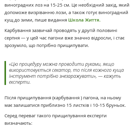
виноградних лоз на 15-25 см. Це необхідний захід, який
допоможе визріванню лози, а також готує виноградний
кущ до зими, пише видання
Школа Життя.
Карбування зазвичай проводять у другій половині
серпня — у цей час пагони вже значно відросли, і стає
зрозуміло, що потрібно прищипувати.
«Цю процедуру можна проводити руками, якщо
використовується секатор, то після кожного куща
інструмент потрібно знезаражувати», — кажуть
експерти.
Після прищипування (карбування ) пагона, на ньому
має залишатися приблизно 15 листків і 10-15 бруньок.
Серед переваг такого прищипування експерти
визначають: