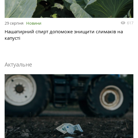
617
29 серпня
Новини
Нашатирний спирт допоможе знищити слимаків на
капусті
Актуальне