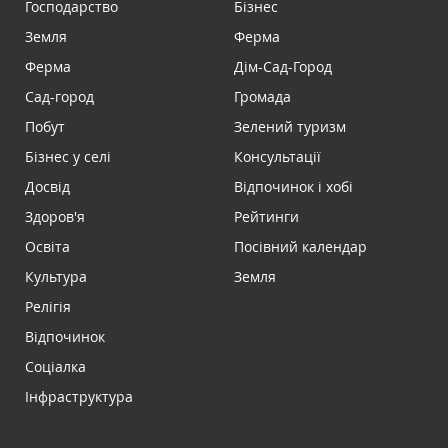
Господарство
Бізнес
Земля
Ферма
Ферма
Дім-Сад-Город
Сад-город
Громада
Побут
Зелений туризм
Бізнес у селі
Консультації
Досвід
Відпочинок і хобі
Здоров'я
Рейтинги
Освіта
Посівний календар
Культура
Земля
Релігія
Відпочинок
Соціалка
Інфраструктура