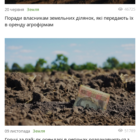
46725
20 червня
Земля
Поради власникам земельних ділянок, які передають їх
в оренду агрофірмам
51789
09 листопада
Земля
Гроші за пай: як орендарі в регіонах розраховуються з