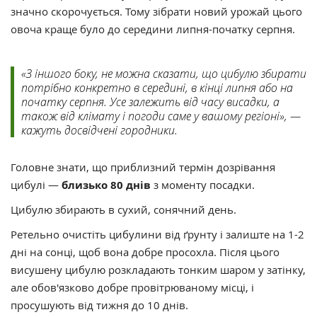
значно скорочується. Тому зібрати новий урожай цього
овоча краще було до середини липня-початку серпня.
«З іншого боку, не можна сказати, що цибулю збирати
потрібно конкретно в середині, в кінці липня або на
початку серпня. Усе залежить від часу висадки, а
також від клімату і погоди саме у вашому регіоні», —
кажуть досвідчені городники.
Головне знати, що приблизний термін дозрівання
цибулі —
близько 80 днів
з моменту посадки.
Цибулю збирають в сухий, сонячний день.
Ретельно очистіть цибулини від ґрунту і залиште на 1-2
дні на сонці, щоб вона добре просохла. Після цього
висушену цибулю розкладають тонким шаром у затінку,
але обов'язково добре провітрюваному місці, і
просушують від тижня до 10 днів.