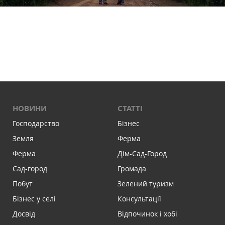
НОВИНИ
СТАТТІ
Господарство
Бізнес
Земля
Ферма
Ферма
Дім-Сад-Город
Сад-город
Громада
Побут
Зелений туризм
Бізнес у селі
Консультації
Досвід
Відпочинок і хобі