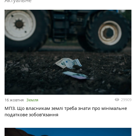
Актуальне
29909
16 жовтня
Земля
МПЗ. Що власникам землі треба знати про мінімальне
податкове зобов’язання