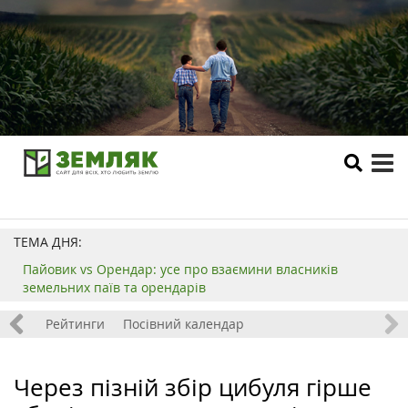
tog
me
ТЕМА ДНЯ:
Пайовик vs Орендар: усе про взаємини власників
земельних паїв та орендарів
 хобі
Рейтинги
Посівний календар
Через пізній збір цибуля гірше