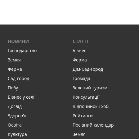
НОВИНИ
СТАТТІ
Господарство
Бізнес
Земля
Ферма
Ферма
Дім-Сад-Город
Сад-город
Громада
Побут
Зелений туризм
Бізнес у селі
Консультації
Досвід
Відпочинок і хобі
Здоров'я
Рейтинги
Освіта
Посівний календар
Культура
Земля