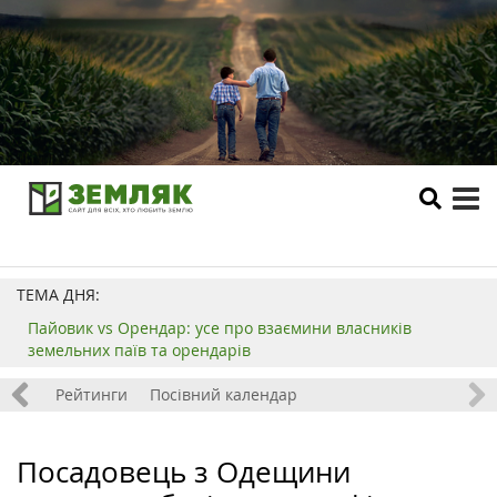
tog
me
ТЕМА ДНЯ:
Пайовик vs Орендар: усе про взаємини власників
земельних паїв та орендарів
 хобі
Рейтинги
Посівний календар
Посадовець з Одещини