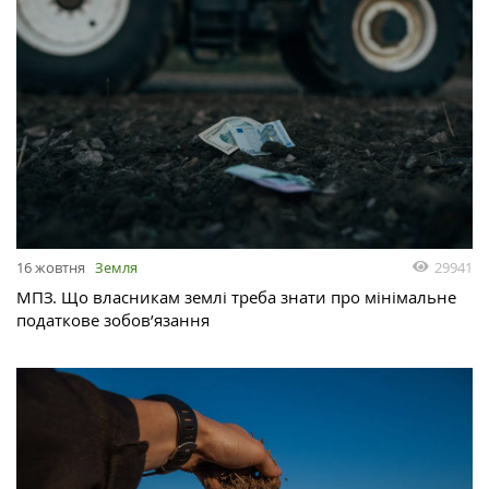
29941
16 жовтня
Земля
МПЗ. Що власникам землі треба знати про мінімальне
податкове зобов’язання