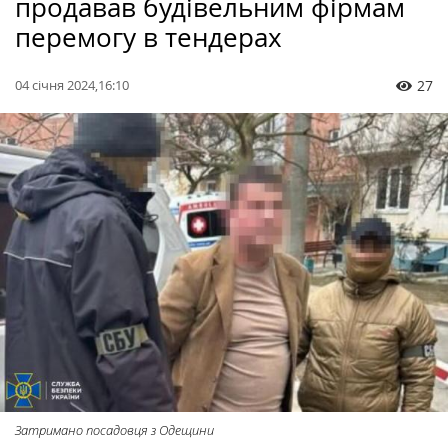
продавав будівельним фірмам
перемогу в тендерах
04 січня 2024,16:10
27
Затримано посадовця з Одещини