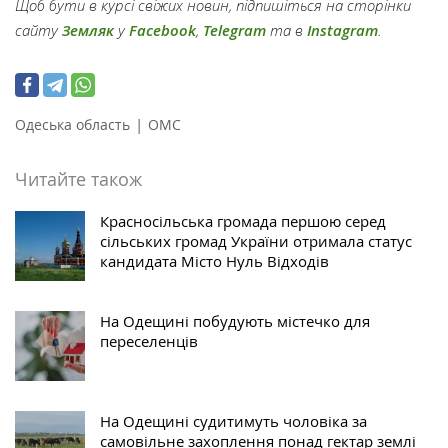
Щоб бути в курсі свіжих новин, підпишіться на сторінки
сайту
Земляк
у
Facebook
,
Telegram
та в
Instagram
.
|
Одеська область
ОМС
Читайте також
Красносільська громада першою серед
сільських громад України отримала статус
кандидата Місто Нуль Відходів
На Одещині побудують містечко для
переселенців
На Одещині судитимуть чоловіка за
самовільне захоплення понад гектар землі