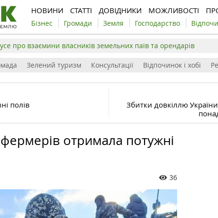
НОВИНИ
СТАТТІ
ДОВІДНИКИ
МОЖЛИВОСТІ
ПР
Бізнес
Громади
Земля
Господарство
Відпоч
усе про взаємини власників земельних паїв та орендарів
омада
Зелений туризм
Консультації
Відпочинок і хобі
Р
ні полів
Збитки довкіллю України 
пона
фермерів отримала потужні
36