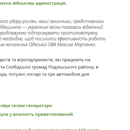
асна військова адміністрація.
ного удару росіян, наші захисники, представники
Одещиною — українські воїни показали відмінний
 продовжуємо підтримувати протиповітряну
се необхідне, щоб посилити ефективність роботи
чив начальник Одеської ОВА Максим Марченко.
рств та агропідприємств, які працюють на
та Слобідської громад Подільського району, в
ра, потужні ліхтарі та три автомобіля для
овує селам генератори
ула у власність приватизований