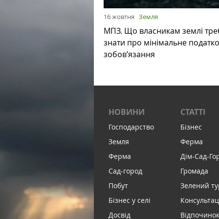
16 жовтня
Земля
МПЗ. Що власникам землі тре
знати про мінімальне податк
зобов’язання
НОВИНИ
СТАТТІ
Господарство
Бізнес
Земля
Ферма
Ферма
Дім-Сад-Го
Сад-город
Громада
Побут
Зелений т
Бізнес у селі
Консультац
Досвід
Відпочинок 