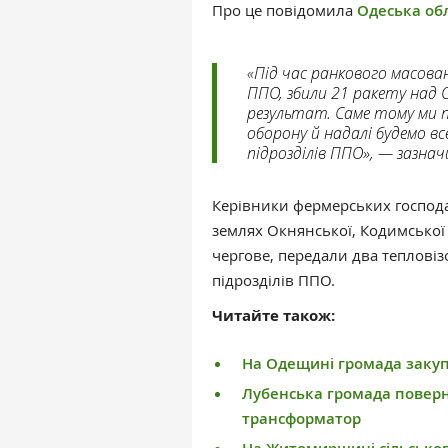
Про це повідомила
Одеська обл
«Під час ранкового масова
ППО, збили 21 ракету над 
результат. Саме тому ми
оборону й надалі будемо в
підрозділів ППО», — зазна
Керівники фермерських господа
землях Окнянської, Кодимської 
чергове, передали два тепловізо
підрозділів ППО.
Читайте також:
На Одещині громада закуп
Лубенська громада поверн
трансформатор