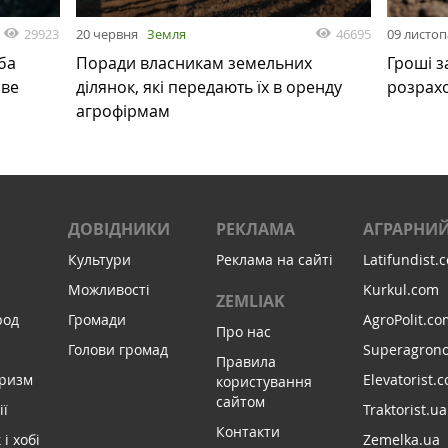
29923
46695
20 червня
Земля
09 листо
ба
Поради власникам земельних
Гроші з
ове
ділянок, які передають їх в оренду
розрах
агрофірмам
ДОВІДНИКИ
РЕКЛАМА
АГРАРНИЙ
Культури
Реклама на сайті
Latifundist.
Можливості
Kurkul.com
ZEMLIAK
род
Громади
AgroPolit.co
Про нас
Голови громад
Superagron
Правила
уризм
Elevatorist.
користування
сайтом
ії
Traktorist.ua
Контакти
і хобі
Zemelka.ua