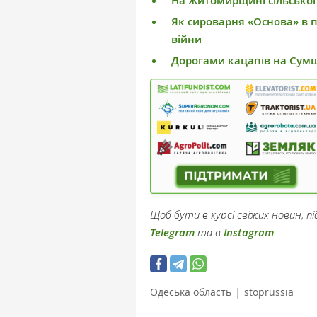
На Житомирщині сільськог
Як сироварня «Основа» в 
війни
Дорогами кацапів на Сумщи
Щоб бути в курсі свіжих новин, 
Telegram
та в
Instagram
.
|
Одеська область
stoprussia