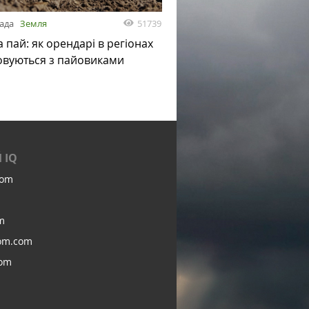
51739
пада
Земля
а пай: як орендарі в регіонах
овуються з пайовиками
 IQ
com
m
om.com
com