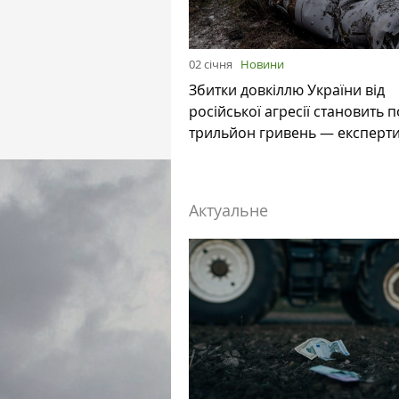
02 січня
Новини
Збитки довкіллю України від
російської агресії становить 
трильйон гривень — експерт
Актуальне