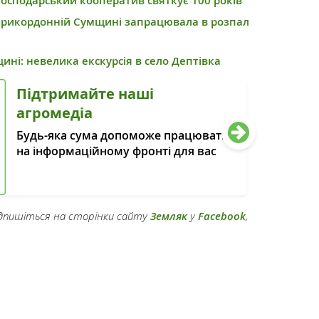
осподарський кооператив святкує 100 років
прикордонній Сумщині запрацювала в розпал
ні: невелика екскурсія в село Дептівка
Підтримайте наші
агромедіа
Будь-яка сума допоможе працювати
на інформаційному фронті для вас
підпишіться на сторінки сайту
Земляк
у
Facebook
,