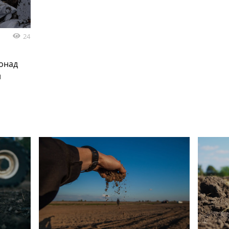
24
понад
и