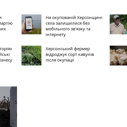
и
На окупованій Херсонщині
партію
села залишилися без
вих
мобільного зв'язку та
інтернету
торіях
Херсонський фермер
йські
відроджує сорт кавунів
ізнесу
після окупації