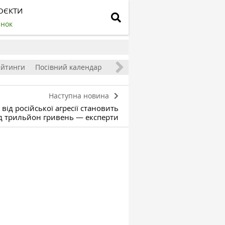
ОЄКТИ
инок
ейтинги
Посівний календар
Наступна новина
від російської агресії становить
д трильйон гривень — експерти