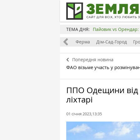
ТЕМА ДНЯ:
Пайовик vs Орендар: 
Все
Земля
Бізнес
Ферма
Дім-Сад-Город
Гр
Попередня новина
ФАО візьме участь у розмінуван
ППО Одещини від 
ліхтарі
01 січня 2023,13:35