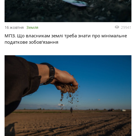
29941
16 жовтня
Земля
МПЗ. Що власникам землі треба знати про мінімальне
податкове зобов’язання