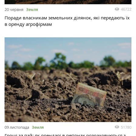
46722
20 червня
Земля
Поради власникам земельних ділянок, які передають їх
в оренду агрофірмам
51780
09 листопада
Земля
Гроші за пай: як орендарі в регіонах розраховуються з