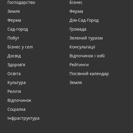
Господарство
Бізнес
Земля
Ферма
Ферма
Дім-Сад-Город
Сад-город
Громада
Побут
Зелений туризм
Бізнес у селі
Консультації
Досвід
Відпочинок і хобі
Здоров'я
Рейтинги
Освіта
Посівний календар
Культура
Земля
Релігія
Відпочинок
Соціалка
Інфраструктура