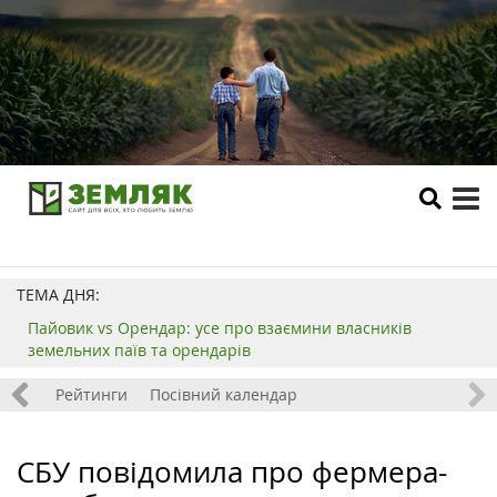
tog
me
ТЕМА ДНЯ:
Пайовик vs Орендар: усе про взаємини власників
земельних паїв та орендарів
 хобі
Рейтинги
Посівний календар
СБУ повідомила про фермера-