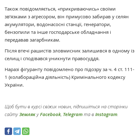
Також повідомляється, «прикриваючись» своїми
зв’язками з агресором, він примусово забирав у селян
акумулятори, водонасосні станції, генератори,
бензопили та інше господарське обладнання і
передавав загарбникам.
Після втечі рашистів зловмисник залишився в одному із
селищ і сподівався уникнути правосуддя.
Наразі фігуранту повідомлено про підозру за ч. 4 ст. 111-
1 (колабораційна діяльність) Кримінального кодексу
України.
Щоб бути в курсі свіжих новин, підпишіться на сторінки
сайту
Земляк
у
Facebook
,
Telegram
та в
Instagram
.