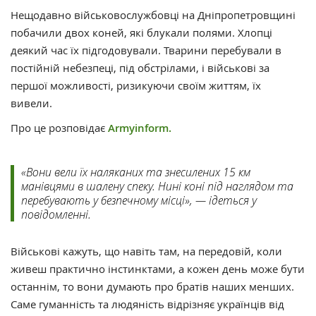
Нещодавно військовослужбовці на Дніпропетровщині
побачили двох коней, які блукали полями. Хлопці
деякий час їх підгодовували. Тварини перебували в
постійній небезпеці, під обстрілами, і військові за
першої можливості, ризикуючи своїм життям, їх
вивели.
Про це розповідає
Armyinform.
«Вони вели їх наляканих та знесилених 15 км
манівцями в шалену спеку. Нині коні під наглядом та
перебувають у безпечному місці», — ідеться у
повідомленні.
Військові кажуть, що навіть там, на передовій, коли
живеш практично інстинктами, а кожен день може бути
останнім, то вони думають про братів наших менших.
Саме гуманність та людяність відрізняє українців від