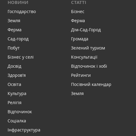
НОВИНИ
СТАТТІ
Господарство
Бізнес
Земля
Ферма
Ферма
Дім-Сад-Город
Сад-город
Громада
Побут
Зелений туризм
Бізнес у селі
Консультації
Досвід
Відпочинок і хобі
Здоров'я
Рейтинги
Освіта
Посівний календар
Культура
Земля
Релігія
Відпочинок
Соціалка
Інфраструктура