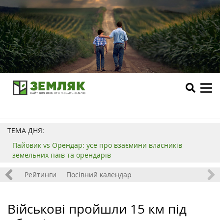
tog
me
ТЕМА ДНЯ:
Пайовик vs Орендар: усе про взаємини власників
земельних паїв та орендарів
 хобі
Рейтинги
Посівний календар
Військові пройшли 15 км під