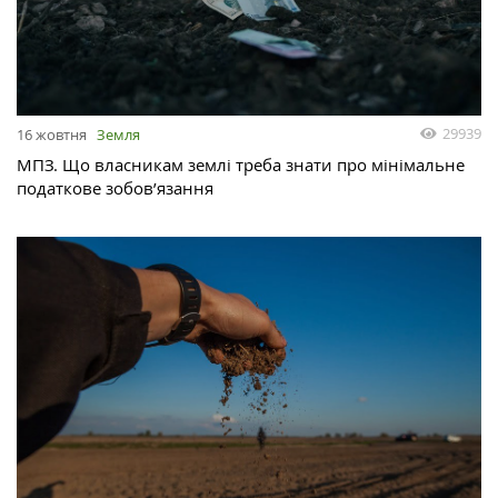
29939
16 жовтня
Земля
МПЗ. Що власникам землі треба знати про мінімальне
податкове зобов’язання