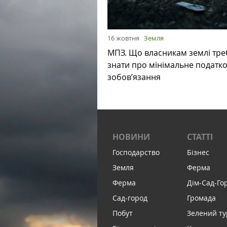
16 жовтня
Земля
МПЗ. Що власникам землі тре
знати про мінімальне податк
зобов’язання
НОВИНИ
СТАТТІ
Господарство
Бізнес
Земля
Ферма
Ферма
Дім-Сад-Го
Сад-город
Громада
Побут
Зелений т