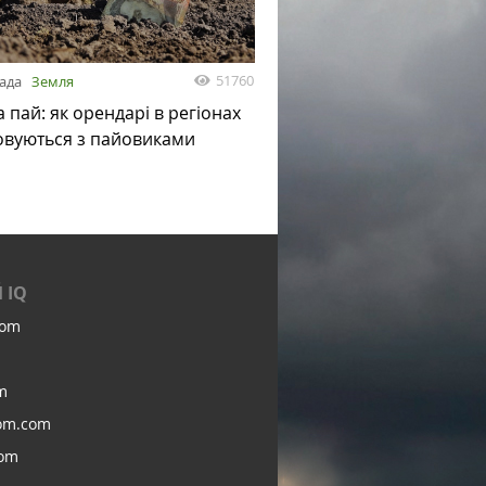
51760
пада
Земля
а пай: як орендарі в регіонах
овуються з пайовиками
 IQ
com
m
om.com
com