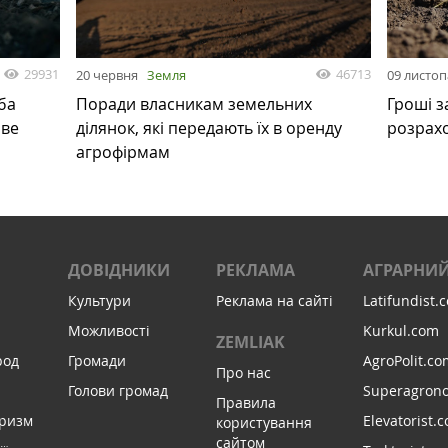
29931
46713
20 червня
Земля
09 листо
ба
Поради власникам земельних
Гроші з
ове
ділянок, які передають їх в оренду
розрах
агрофірмам
ДОВІДНИКИ
РЕКЛАМА
АГРАРНИЙ
Культури
Реклама на сайті
Latifundist.
Можливості
Kurkul.com
ZEMLIAK
род
Громади
AgroPolit.co
Про нас
Голови громад
Superagron
Правила
уризм
Elevatorist.
користування
сайтом