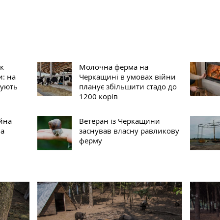
к
Молочна ферма на
и: на
Черкащині в умовах війни
тують
планує збільшити стадо до
1200 корів
ійна
Ветеран із Черкащини
на
заснував власну равликову
ферму