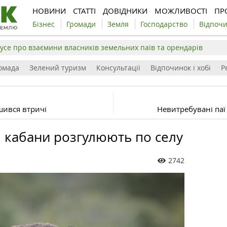
НОВИНИ
СТАТТІ
ДОВІДНИКИ
МОЖЛИВОСТІ
ПР
Бізнес
Громади
Земля
Господарство
Відпоч
усе про взаємини власників земельних паїв та орендарів
омада
Зелений туризм
Консультації
Відпочинок і хобі
Р
шився втричі
Невитребувані паї
і кабани розгулюють по селу
2742