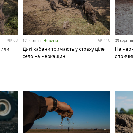
68
110
12 серпня
Новини
09 серпн
пили
Дикі кабани тримають у страху ціле
На Черн
село на Черкащині
спричи