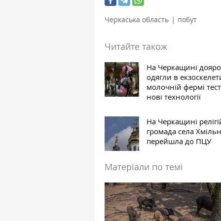
|
Черкаська область
побут
Читайте також
На Черкащині дояро
одягли в екзоскелет
молочній фермі тес
нові технології
На Черкащині реліг
громада села Хміль
перейшла до ПЦУ
Матеріали по темі