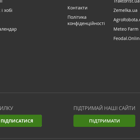
ії
Traktorist.ua
Контакти
і хобі
Zemelka.ua
Політика
AgroRobota.
конфіденційності
алендар
Meteo Farm
Feodal.Onlin
СИЛКУ
ПІДТРИМАЙ НАШІ САЙТИ
ПІДТРИМАТИ
ПІДПИСАТИСЯ