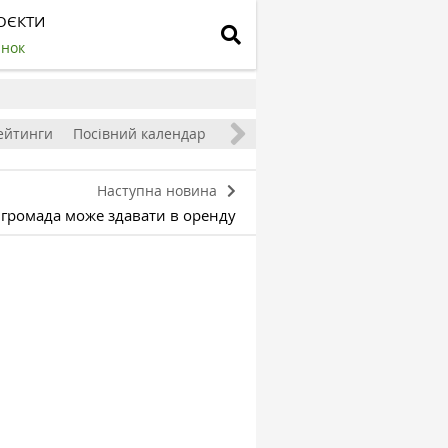
ОЄКТИ
инок
ейтинги
Посівний календар
Наступна новина
 громада може здавати в оренду