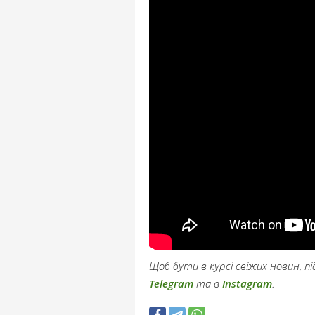
Щоб бути в курсі свіжих новин, 
Telegram
та в
Instagram
.