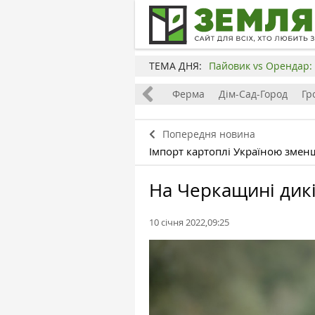
ТЕМА ДНЯ:
Пайовик vs Орендар: 
Все
Земля
Бізнес
Ферма
Дім-Сад-Город
Гр
Попередня новина
Імпорт картоплі Україною змен
На Черкащині дик
10 січня 2022,09:25