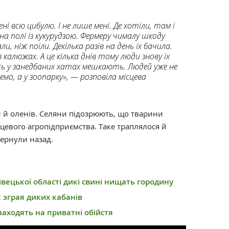
 всю цибулю. І не лише мені. Де хотіли, там і
 на полі із кукурудзою. Фермеру чималу шкоду
, ніж поїли. Декілька разів на день їх бачила.
 калюжах. А це кілька днів тому люди знову їх
сь у занедбаних хатах мешкають. Людей уже не
емо, а у зоопарку», — розповіла місцева
и й оленів. Селяни підозрюють, що тварини
сцевого агропідприємства. Таке траплялося й
вернули назад.
вецької області дикі свині нищать городину
 зграя диких кабанів
заходять на приватні обійстя