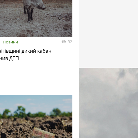
32
я
Новини
ігівщині дикий кабан
нив ДТП