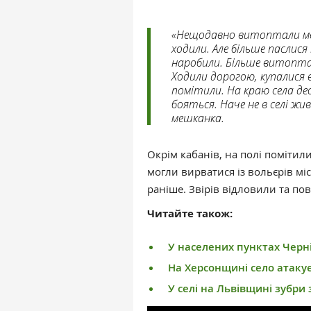
«Нещодавно витоптали мені
ходили. Але більше паслися
наробили. Більше витоптали
Ходили дорогою, купалися в
помітили. На краю села де
бояться. Наче не в селі жив
мешканка.
Окрім кабанів, на полі помітил
могли вирватися із вольєрів мі
раніше. Звірів відловили та по
Читайте також:
У населених пунктах Черні
На Херсонщині село атакує
У селі на Львівщині зубри 