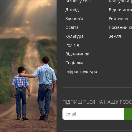
Бізнес у селі
Консультац
Досвід
Відпочинок 
Здоров'я
Рейтинги
Освіта
Посівний к
Культура
Земля
Релігія
Відпочинок
Соціалка
Інфраструктура
ПІДПИШІТЬСЯ НА НАШУ РОЗ