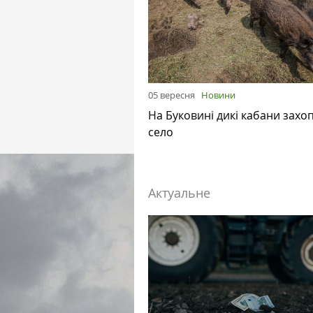
05 вересня
Новини
На Буковині дикі кабани захо
село
Актуальне