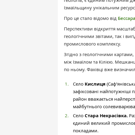
геологів, є єдиним потужним дж
Ізмаїльщину унікальним ресур
Про це стало відомо від
Бессара
Перспективи відкриття масшта
геологічними звітами, так і в
промислового комплексу.
Згідно з геологічними картами,
між Ізмаїлом та Кілією. Мешкан
по ньому. Фахівці вже визначи
Село
Кислиця
(Саф’янівськ
зафіксовані найпотужніші пл
район вважається найперс
майбутнього солевиварюва
Село
Стара Некрасівка.
Раз
єдиний великий промислови
покладами.