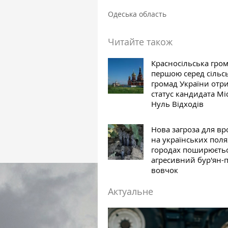
Одеська область
Читайте також
Красносільська гро
першою серед сільс
громад України отр
статус кандидата Мі
Нуль Відходів
Нова загроза для в
на українських полях
городах поширюєть
агресивний бур'ян-
вовчок
Актуальне