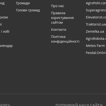
род
Громади
AgroPolit.co
Про нас
Голови громад
Superagron
Правила
уризм
Elevatorist.
користування
сайтом
ії
Traktorist.ua
Контакти
і хобі
Zemelka.ua
Політика
AgroRobota.
конфіденційності
алендар
Meteo Farm
Feodal.Onlin
СИЛКУ
ПІДТРИМАЙ НАШІ САЙТИ