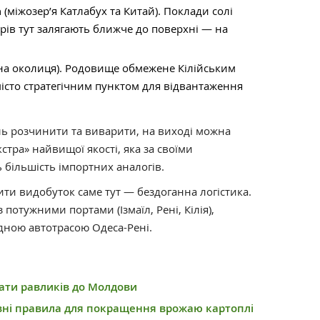
а
(міжозер’я Катлабух та Китай). Поклади солі
трів тут залягають ближче до поверхні — на
дна околиця). Родовище обмежене Кілійським
істо стратегічним пунктом для відвантаження
іль розчинити та виварити, на виході можна
стра» найвищої якості, яка за своїми
більшість імпортних аналогів.
ити видобуток саме тут — бездоганна логістика.
потужними портами (Ізмаїл, Рені, Кілія),
дною автотрасою Одеса-Рені.
чати равликів до Молдови
вні правила для покращення врожаю картоплі