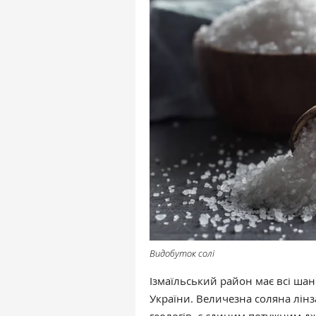
Видобуток солі
Ізмаїльський район має всі ша
України. Величезна соляна лінз