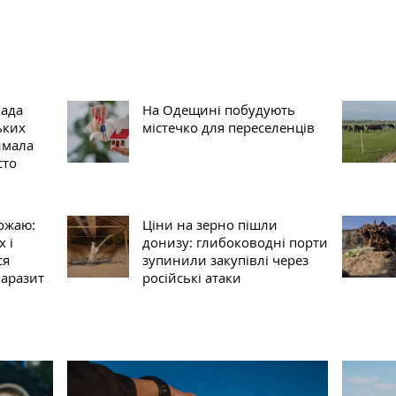
мада
На Одещині побудують
ьких
містечко для переселенців
имала
сто
рожаю:
Ціни на зерно пішли
 і
донизу: глибоководні порти
ся
зупинили закупівлі через
паразит
російські атаки