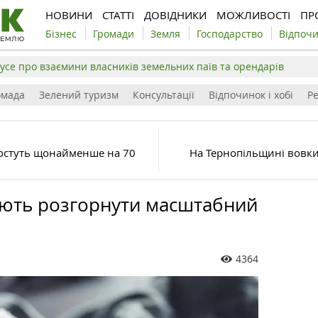
НОВИНИ
СТАТТІ
ДОВІДНИКИ
МОЖЛИВОСТІ
ПР
Бізнес
Громади
Земля
Господарство
Відпоч
усе про взаємини власників земельних паїв та орендарів
омада
Зелений туризм
Консультації
Відпочинок і хобі
Р
ростуть щонайменше на 70
На Тернопільщині вовки
ють розгорнути масштабний
4364