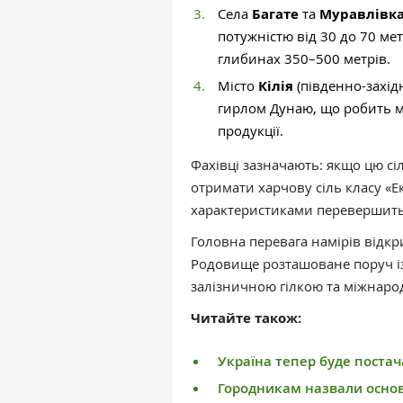
Села
Багате
та
Муравлівк
потужністю від 30 до 70 ме
глибинах 350–500 метрів.
Місто
Кілія
(південно-захі
гирлом Дунаю, що робить м
продукції.
Фахівці зазначають: якщо цю с
отримати харчову сіль класу «Ек
характеристиками перевершить 
Головна перевага намірів відкр
Родовище розташоване поруч із 
залізничною гілкою та міжнаро
Читайте також:
Україна тепер буде поста
Городникам назвали осно