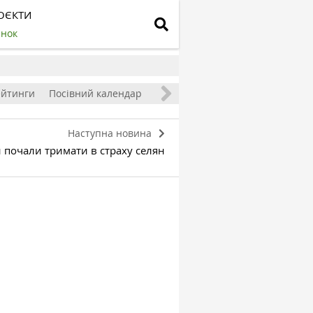
ОЄКТИ
инок
ейтинги
Посівний календар
Наступна новина
 почали тримати в страху селян