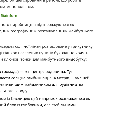
ерелом цієї сировини в регіоні, що робить
сом-монополістом.
біяinform.
бного виробництва підтверджуються як
игідним географічним розташуванням майбутнього
 «серце» соляної лінзи розташоване у трикутнику
ці кількох населених пунктів буквально ходять
ли ключові точки для майбутнього видобутку:
а громада) — «епіцентр» родовища. Тут
асти солі (на глибині від 734 метрів). Саме цей
пективнішим майданчиком для будівництва
льного заводу.
ом із Кислицею цей напрямок розглядається як
й блок із глибокими, але стабільними