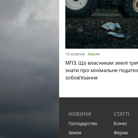
16 жовтня
Земля
МПЗ. Що власникам землі тре
знати про мінімальне податк
зобов’язання
НОВИНИ
СТАТТІ
Господарство
Бізнес
Земля
Ферма