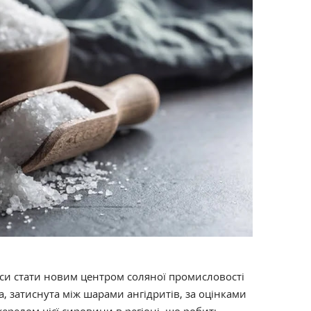
нси стати новим центром соляної промисловості
а, затиснута між шарами ангідритів, за оцінками