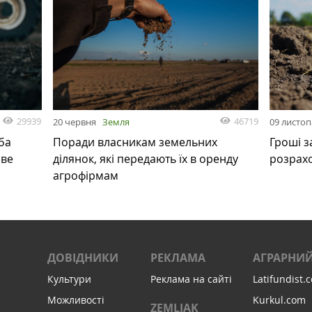
29939
46719
20 червня
Земля
09 листо
ба
Поради власникам земельних
Гроші з
ове
ділянок, які передають їх в оренду
розрах
агрофірмам
ДОВІДНИКИ
РЕКЛАМА
АГРАРНИЙ
Культури
Реклама на сайті
Latifundist.
Можливості
Kurkul.com
ZEMLIAK