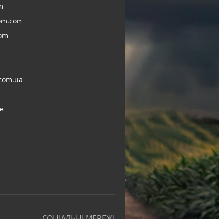
m
om.com
com
com.ua
e
СОЦІАЛЬНІ МЕРЕЖІ