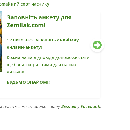
рожайний сорт часнику
Заповніть анкету для
Zemliak.com!
Читаєте нас? Заповніть
анонімну
онлайн-анкету
!
Кожна ваша відповідь допоможе стати
ще більш корисними для наших
читачів!
БУДЬМО ЗНАЙОМІ!
підпишіться на сторінки сайту
Земляк
у
Facebook
,