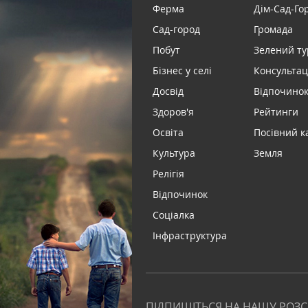
Ферма
Дім-Сад-Го
Сад-город
Громада
Побут
Зелений т
Бізнес у селі
Консультац
Досвід
Відпочинок 
Здоров'я
Рейтинги
Освіта
Посівний к
Культура
Земля
Релігія
Відпочинок
Соціалка
Інфраструктура
ПІДПИШІТЬСЯ НА НАШУ РОЗ