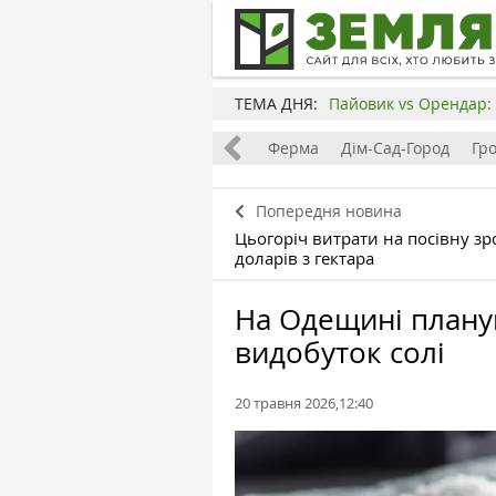
ТЕМА ДНЯ:
Пайовик vs Орендар: 
Все
Земля
Бізнес
Ферма
Дім-Сад-Город
Гр
Попередня новина
Цьогоріч витрати на посівну з
доларів з гектара
На Одещині плану
видобуток солі
20 травня 2026,12:40