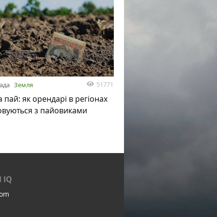
51771
пада
Земля
а пай: як орендарі в регіонах
овуються з пайовиками
 IQ
com