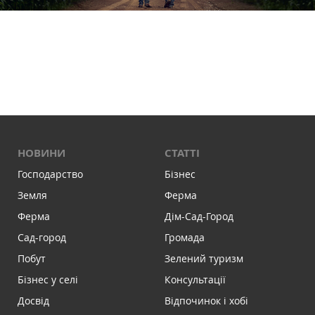
НОВИНИ
СТАТТІ
Господарство
Бізнес
Земля
Ферма
Ферма
Дім-Сад-Город
Сад-город
Громада
Побут
Зелений туризм
Бізнес у селі
Консультації
Досвід
Відпочинок і хобі