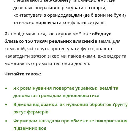
спеціального веб-кабінету та CRM-системи. Це
дозволяє оперативно реагувати на скарги,
контактувати з орендодавцями (де б вони не були)
та вчасно вирішувати конфліктні ситуації.
Як повідомляється, застосунок моЄ вже
об’єднує
близько 150 тисяч реальних власників
землі. Для
компаній, які хочуть протестувати функціонал та
налагодити зв'язок зі своїми пайовиками, вже відкрита
можливість отримати тестовий доступ.
Читайте також:
Як розмінування повертає українські землі та
допомагає громадам відновлюватися
Відмова від оранки: як нульовий обробіток ґрунту
рятує фермерів
Фермерам нагадали про обмежене використання
підземних вод