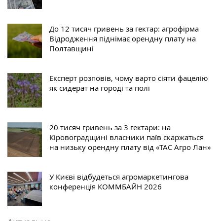
До 12 тисяч гривень за гектар: агрофірма
Відродження піднімає орендну плату на
Полтавщині
Експерт розповів, чому варто сіяти фацелію
як сидерат на городі та полі
20 тисяч гривень за 3 гектари: на
Кіровоградщині власники паїв скаржаться
на низьку орендну плату від «ТАС Агро Лан»
У Києві відбудеться агромаркетингова
конференція КОММБАЙН 2026