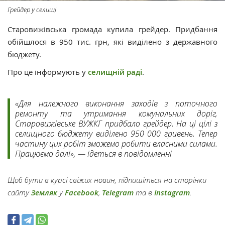
Грейдер у селищі
Старовижівська громада купила грейдер. Придбання
обійшлося в 950 тис. грн, які виділено з державного
бюджету.
Про це інформують у
селищній раді
.
«Для належного виконання заходів з поточного
ремонту та утримання комунальних доріг,
Старовижівське ВУЖКГ придбало грейдер. На ці цілі з
селищного бюджету виділено 950 000 гривень. Тепер
частину цих робіт зможемо робити власними силами.
Працюємо далі», — ідеться в повідомленні
Щоб бути в курсі свіжих новин, підпишіться на сторінки
сайту
Земляк
у
Facebook
,
Telegram
та в
Instagram
.