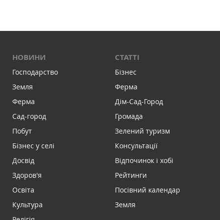
НОВИНИ
СТАТТІ
Господарство
Бізнес
Земля
Ферма
Ферма
Дім-Сад-Город
Сад-город
Громада
Побут
Зелений туризм
Бізнес у селі
Консультації
Досвід
Відпочинок і хобі
Здоров'я
Рейтинги
Освіта
Посівний календар
Культура
Земля
Релігія