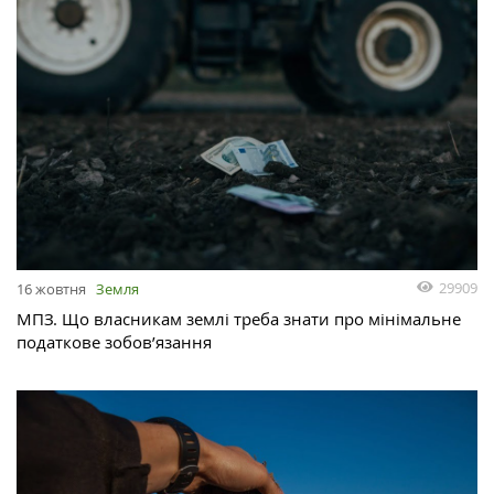
29909
16 жовтня
Земля
МПЗ. Що власникам землі треба знати про мінімальне
податкове зобов’язання