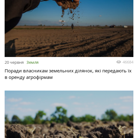
46684
20 червня
Земля
Поради власникам земельних ділянок, які передають їх
в оренду агрофірмам