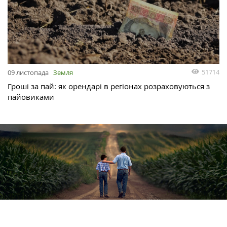
51714
09 листопада
Земля
Гроші за пай: як орендарі в регіонах розраховуються з
пайовиками