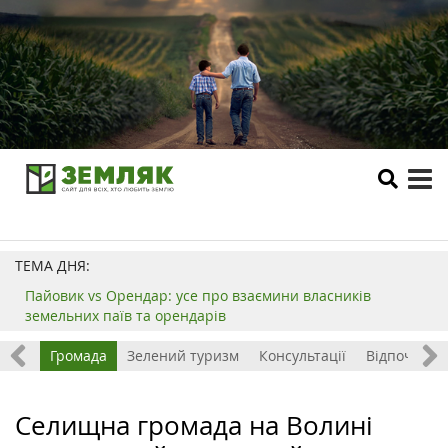
tog
me
ТЕМА ДНЯ:
Пайовик vs Орендар: усе про взаємини власників
земельних паїв та орендарів
ород
Громада
Зелений туризм
Консультації
Відпочинок 
Селищна громада на Волині