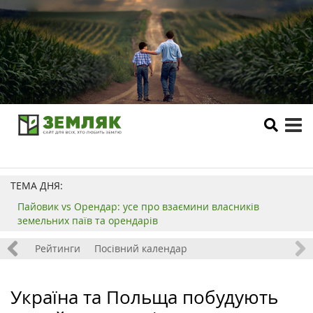
tog
me
ТЕМА ДНЯ:
Пайовик vs Орендар: усе про взаємини власників
земельних паїв та орендарів
 хобі
Рейтинги
Посівний календар
Україна та Польща побудують