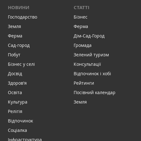
НОВИНИ
СТАТТІ
Господарство
Бізнес
Земля
Ферма
Ферма
Дім-Сад-Город
Сад-город
Громада
Побут
Зелений туризм
Бізнес у селі
Консультації
Досвід
Відпочинок і хобі
Здоров'я
Рейтинги
Освіта
Посівний календар
Культура
Земля
Релігія
Відпочинок
Соціалка
Інфраструктура