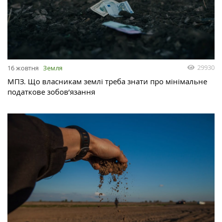
29930
16 жовтня
Земля
МПЗ. Що власникам землі треба знати про мінімальне
податкове зобов’язання