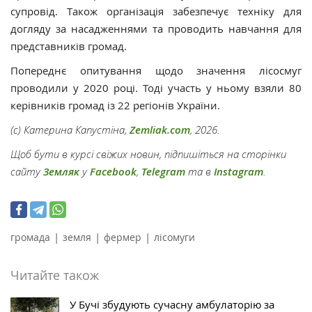
супровід. Також організація забезпечує техніку для
догляду за насадженнями та проводить навчання для
представників громад.
Попереднє опитування щодо значення лісосмуг
проводили у 2020 році. Тоді участь у ньому взяли 80
керівників громад із 22 регіонів України.
(с) Катерина Капустіна,
Zemliak.com
, 2026.
Щоб бути в курсі свіжих новин, підпишіться на сторінки
сайту
Земляк
у
Facebook
,
Telegram
та в
Instagram
.
|
|
|
громада
земля
фермер
лісомуги
Читайте також
У Бучі збудують сучасну амбулаторію за