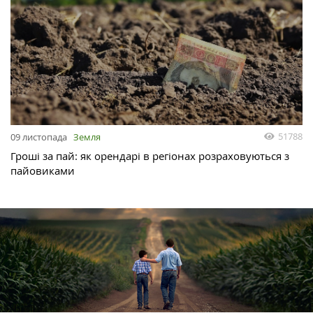
51788
09 листопада
Земля
Гроші за пай: як орендарі в регіонах розраховуються з
пайовиками