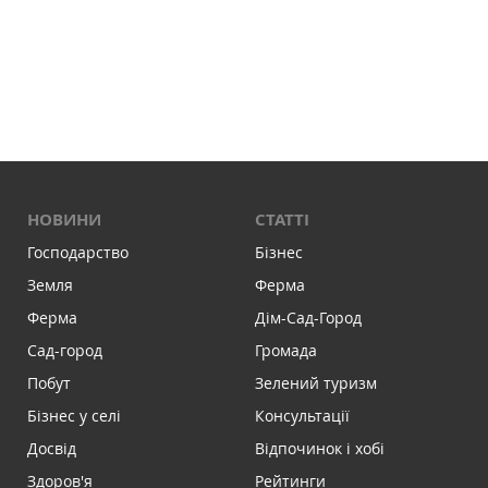
НОВИНИ
СТАТТІ
Господарство
Бізнес
Земля
Ферма
Ферма
Дім-Сад-Город
Сад-город
Громада
Побут
Зелений туризм
Бізнес у селі
Консультації
Досвід
Відпочинок і хобі
Здоров'я
Рейтинги