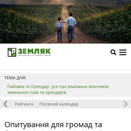
tog
me
ТЕМА ДНЯ:
Пайовик vs Орендар: усе про взаємини власників
земельних паїв та орендарів
 хобі
Рейтинги
Посівний календар
Опитування для громад та