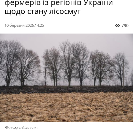
фермерів із регіонів України
щодо стану лісосмуг
10 березня 2026,14:25
790
Лісосмуга біля поля