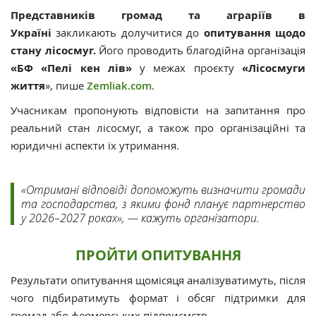
Представників громад та аграріїв в
Україні
закликають долучитися до
опитування щодо
стану лісосмуг.
Його проводить благодійна організація
«БФ «Пелі кен лів»
у межах проєкту
«Лісосмуги
життя
», пише
Zemliak.com
.
Учасникам пропонують відповісти на запитання про
реальний стан лісосмуг, а також про організаційні та
юридичні аспекти їх утримання.
«Отримані відповіді допоможуть визначити громади
та господарства, з якими фонд планує партнерство
у 2026–2027 роках», — кажуть організатори.
ПРОЙТИ ОПИТУВАННЯ
Результати опитування щомісяця аналізуватимуть, після
чого підбиратимуть формат і обсяг підтримки для
громад або фермерських підприємств.