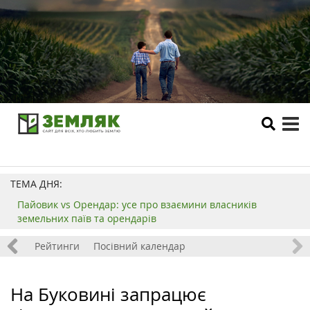
tog
me
ТЕМА ДНЯ:
Пайовик vs Орендар: усе про взаємини власників
земельних паїв та орендарів
 хобі
Рейтинги
Посівний календар
На Буковині запрацює