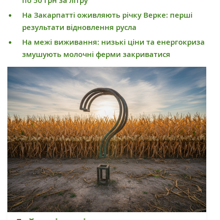
по 50 грн за літру
На Закарпатті оживляють річку Верке: перші
результати відновлення русла
На межі виживання: низькі ціни та енергокриза
змушують молочні ферми закриватися