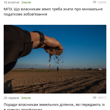
29890
16 жовтня
Земля
МПЗ. Що власникам землі треба знати про мінімальне
податкове зобов’язання
46672
20 червня
Земля
Поради власникам земельних ділянок, які передають їх
в оренду агрофірмам