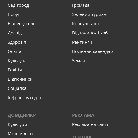
Сад-город
Громада
Побут
Зелений туризм
Бізнес у селі
Консультації
Досвід
Відпочинок і хобі
Здоров'я
Рейтинги
Освіта
Посівний календар
Культура
Земля
Релігія
Відпочинок
Соціалка
Інфраструктура
ДОВІДНИКИ
РЕКЛАМА
Культури
Реклама на сайті
Можливості
ZEMLIAK