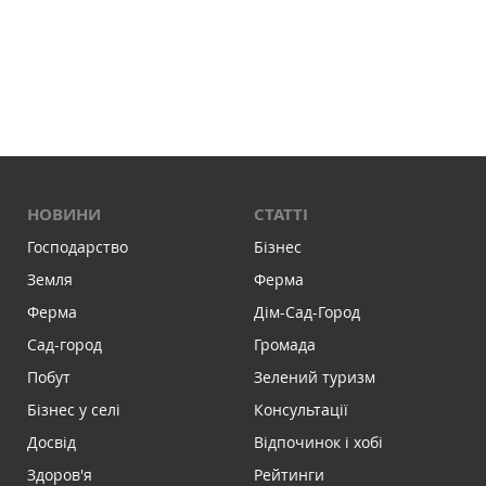
НОВИНИ
СТАТТІ
Господарство
Бізнес
Земля
Ферма
Ферма
Дім-Сад-Город
Сад-город
Громада
Побут
Зелений туризм
Бізнес у селі
Консультації
Досвід
Відпочинок і хобі
Здоров'я
Рейтинги