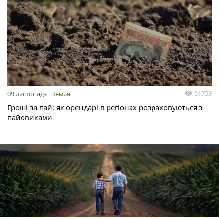
51759
09 листопада
Земля
Гроші за пай: як орендарі в регіонах розраховуються з
пайовиками