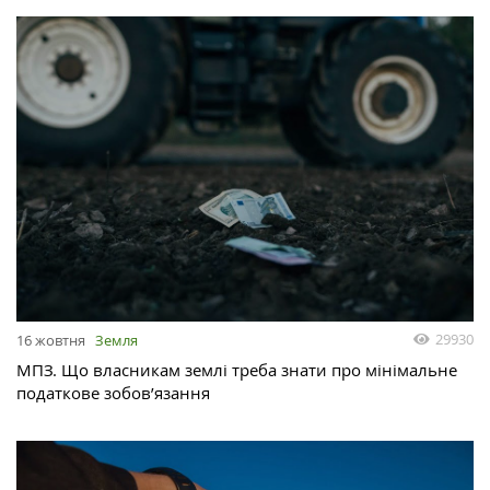
29930
16 жовтня
Земля
МПЗ. Що власникам землі треба знати про мінімальне
податкове зобов’язання