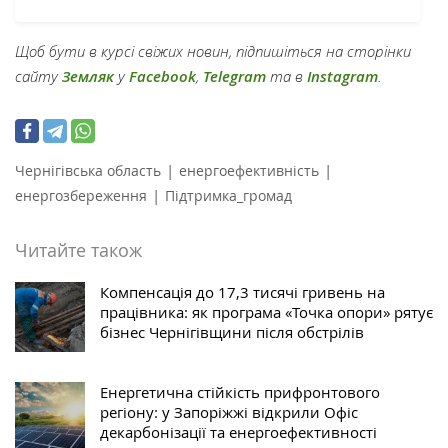
Щоб бути в курсі свіжих новин, підпишіться на сторінки
сайту
Земляк
у
Facebook
,
Telegram
та в
Instagram
.
|
|
Чернігівська область
енергоефективність
|
енергозбереження
Підтримка_громад
Читайте також
Компенсація до 17,3 тисячі гривень на
працівника: як програма «Точка опори» рятує
бізнес Чернігівщини після обстрілів
Енергетична стійкість прифронтового
регіону: у Запоріжжі відкрили Офіс
декарбонізації та енергоефективності