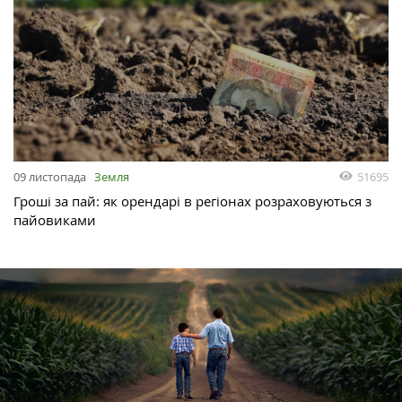
51695
09 листопада
Земля
Гроші за пай: як орендарі в регіонах розраховуються з
пайовиками