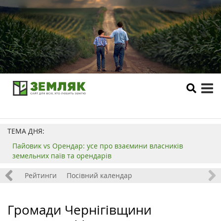
tog
me
ТЕМА ДНЯ:
Пайовик vs Орендар: усе про взаємини власників
земельних паїв та орендарів
 хобі
Рейтинги
Посівний календар
Громади Чернігівщини