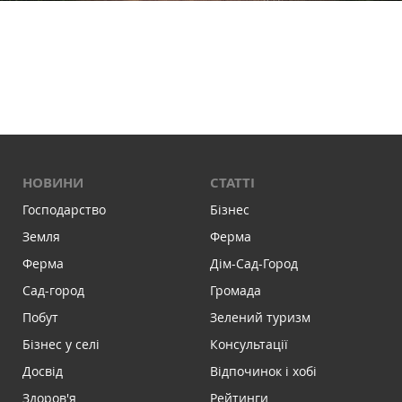
НОВИНИ
СТАТТІ
Господарство
Бізнес
Земля
Ферма
Ферма
Дім-Сад-Город
Сад-город
Громада
Побут
Зелений туризм
Бізнес у селі
Консультації
Досвід
Відпочинок і хобі
Здоров'я
Рейтинги