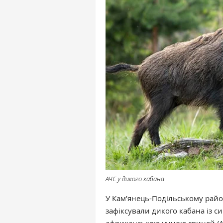
АЧС у дикого кабана
У Кам’янець-Подільському райо
зафіксували дикого кабана із с