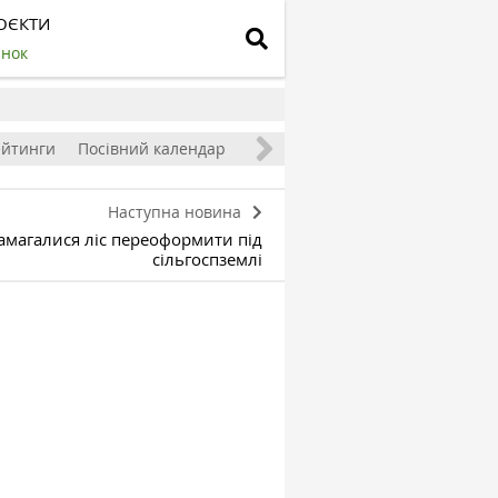
ОЄКТИ
инок
ейтинги
Посівний календар
Наступна новина
амагалися ліс переоформити під
сільгоспземлі