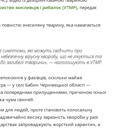
С). Відео із дезорієнтованою твариною
риство мисливців і рибалок (УТМР)
, передає
 повністю знесилену тварину, яка намагається
це симптоми, які можуть свідчити про
небезпечну вірусну хворобу, що не лікується та
до загибелі тварини», — наголошують в УТМР.
епокоєння у фахівців, оскільки майже
ра — у селі Бабин Чернівецької області —
 За попередніми припущеннями, причиною їхньої
ка чума свиней.
им для людей, проте становить колосальну
надзвичайно високу заразність хвороби у разі
дарствах запроваджують жорсткий карантин, а