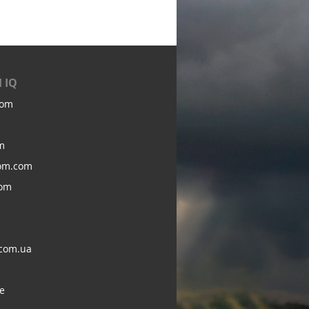
 IQ
com
m
om.com
com
com.ua
e