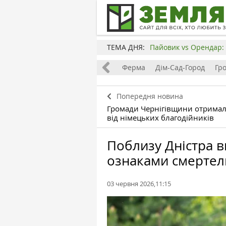
ТЕМА ДНЯ:
Пайовик vs Орендар: 
Все
Земля
Бізнес
Ферма
Дім-Сад-Город
Гр
Попередня новина
Громади Чернігівщини отримал
від німецьких благодійників
Поблизу Дністра в
ознаками смертел
03 червня 2026,11:15