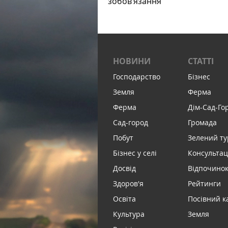
зобов’язання
НОВИНИ
СТАТТІ
Господарство
Бізнес
Земля
Ферма
Ферма
Дім-Сад-Го
Сад-город
Громада
Побут
Зелений т
Бізнес у селі
Консультац
Досвід
Відпочинок 
Здоров'я
Рейтинги
Освіта
Посівний к
Культура
Земля