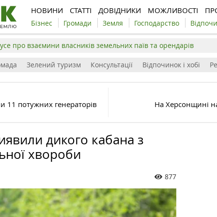
НОВИНИ
СТАТТІ
ДОВІДНИКИ
МОЖЛИВОСТІ
ПР
Бізнес
Громади
Земля
Господарство
Відпоч
усе про взаємини власників земельних паїв та орендарів
омада
Зелений туризм
Консультації
Відпочинок і хобі
Р
и 11 потужних генераторів
На Херсонщині н
иявили дикого кабана з
ьної хвороби
877