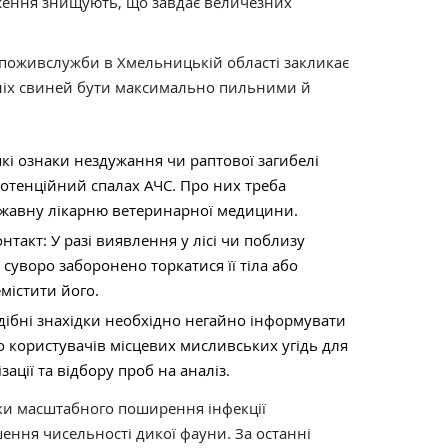
раження знищують, що завдає величезних
поживслужби в Хмельницькій області закликає
ніх свиней бути максимально пильними й
кі ознаки нездужання чи раптової загибелі
потенційний спалах АЧС. Про них треба
ржавну лікарню ветеринарної медицини.
такт: У разі виявлення у лісі чи поблизу
 суворо заборонено торкатися її тіла або
містити його.
одібні знахідки необхідно негайно інформувати
користувачів місцевих мисливських угідь для
ації та відбору проб на аналіз.
ки масштабного поширення інфекції
ення чисельності дикої фауни. За останні