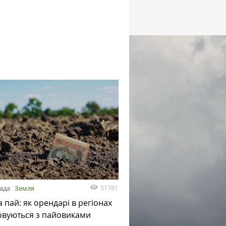
51781
пада
Земля
а пай: як орендарі в регіонах
овуються з пайовиками