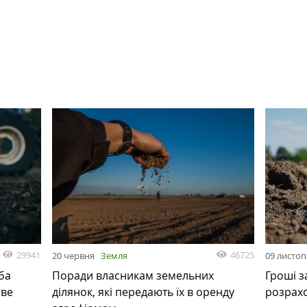
29941
46725
20 червня
Земля
09 листо
ба
Поради власникам земельних
Гроші з
ове
ділянок, які передають їх в оренду
розрах