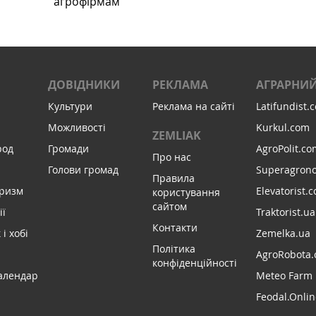
агрофірмам
ДОВІДНИКИ
РЕКЛАМА
АГРАРНИЙ
Культури
Реклама на сайті
Latifundist.
Можливості
Kurkul.com
ZEMLIAK
род
Громади
AgroPolit.co
Про нас
Голови громад
Superagron
Правила
уризм
Elevatorist.
користування
сайтом
ії
Traktorist.ua
Контакти
і хобі
Zemelka.ua
Політика
AgroRobota.
конфіденційності
алендар
Meteo Farm
Feodal.Onlin