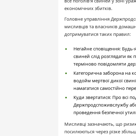
все поголів'я свиней у зоні у
економічних збитків.
Головне управління Держпродс
мисливців та власників домаш
дотримуватися таких правил:
Негайне сповіщення: Будь-я
свиней слід розглядати як 
терміново повідомляти де
Категорична заборона на кон
водойм мертвої дикої свині
намагатися самостійно пере
Куди звертатися: Про всі п
Держпродспоживслужбу або 
проведення безпечної утиліз
Мисливці зазначають, що ризи
посилюються через різке збільш