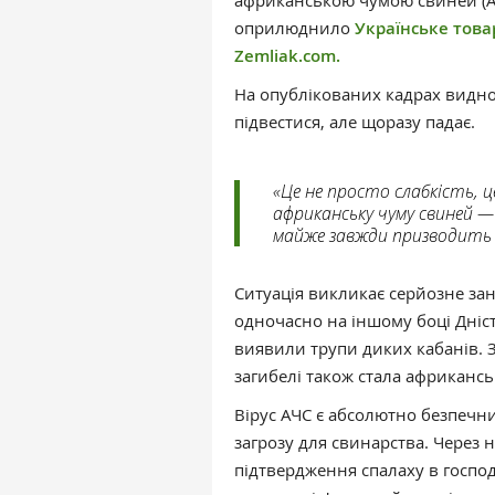
африканською чумою свиней (АЧ
оприлюднило
Українське това
Zemliak.com.
На опублікованих кадрах видно
підвестися, але щоразу падає.
«Це не просто слабкість, 
африканську чуму свиней — 
майже завжди призводить 
Ситуація викликає серйозне зан
одночасно на іншому боці Дніст
виявили трупи диких кабанів.
загибелі також стала африкансь
Вірус АЧС є абсолютно безпечн
загрозу для свинарства. Через 
підтвердження спалаху в госпо