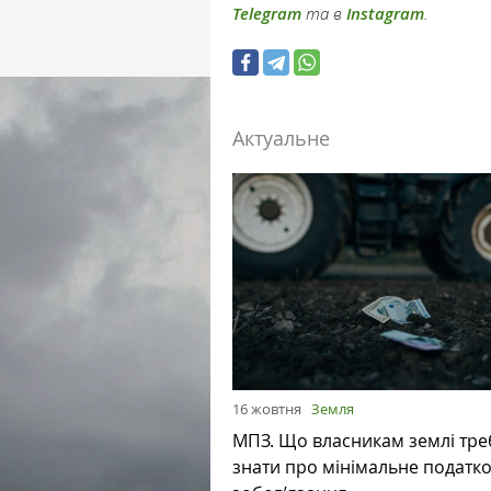
Telegram
та в
Instagram
.
Актуальне
16 жовтня
Земля
МПЗ. Що власникам землі тре
знати про мінімальне податк