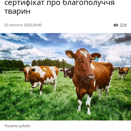
сертифікат про благополуччя
тварин
03 лютого 2026,09:45
229
Рогата худоба