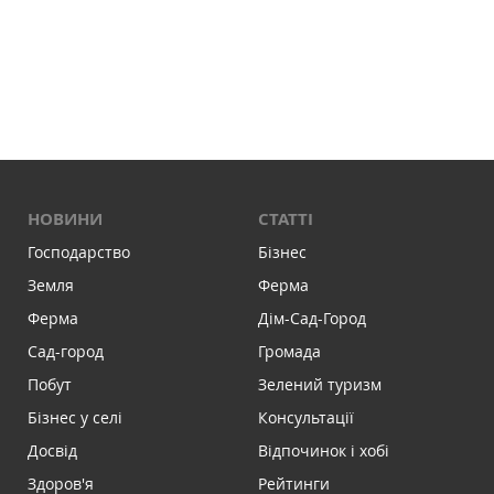
НОВИНИ
СТАТТІ
Господарство
Бізнес
Земля
Ферма
Ферма
Дім-Сад-Город
Сад-город
Громада
Побут
Зелений туризм
Бізнес у селі
Консультації
Досвід
Відпочинок і хобі
Здоров'я
Рейтинги