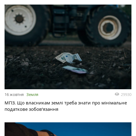
29930
16 жовтня
Земля
МПЗ. Що власникам землі треба знати про мінімальне
податкове зобов’язання