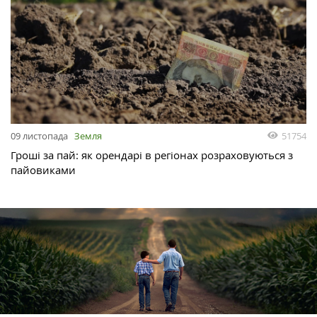
51754
09 листопада
Земля
Гроші за пай: як орендарі в регіонах розраховуються з
пайовиками