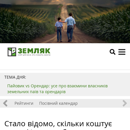
tog
me
ТЕМА ДНЯ:
Пайовик vs Орендар: усе про взаємини власників
земельних паїв та орендарів
 хобі
Рейтинги
Посівний календар
Стало відомо, скільки коштує