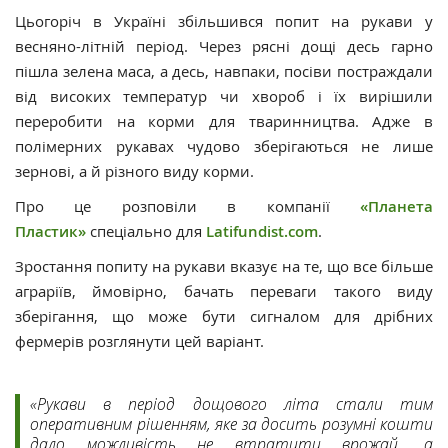
Цьогоріч в Україні збільшився попит на рукави у
весняно-літній період. Через рясні дощі десь гарно
пішла зелена маса, а десь, навпаки, посіви постраждали
від високих температур чи хвороб і їх вирішили
переробити на корми для тваринництва. Адже в
полімерних рукавах чудово зберігаються не лише
зернові, а й різного виду корми.
Про це розповіли в компанії
«Планета
Пластик»
спеціально для
Latifundist.com
.
Зростання попиту на рукави вказує на те, що все більше
аграріїв, ймовірно, бачать переваги такого виду
зберігання, що може бути сигналом для дрібних
фермерів розглянути цей варіант.
«Рукави в період дощового літа стали тим
оперативним рішенням, яке за досить розумні кошти
дало можливість не втратити врожай, а