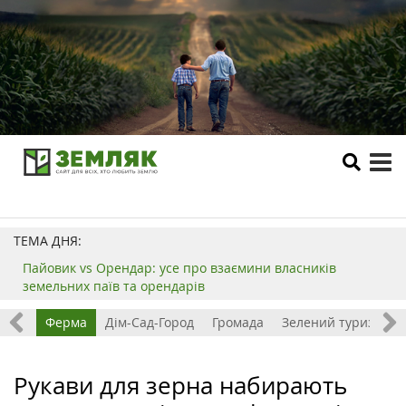
tog
me
ТЕМА ДНЯ:
Пайовик vs Орендар: усе про взаємини власників
земельних паїв та орендарів
ізнес
Ферма
Дім-Сад-Город
Громада
Зелений туризм
Рукави для зерна набирають