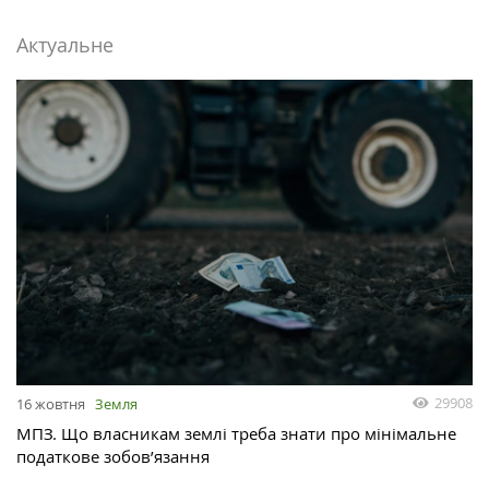
Актуальне
29908
16 жовтня
Земля
МПЗ. Що власникам землі треба знати про мінімальне
податкове зобов’язання