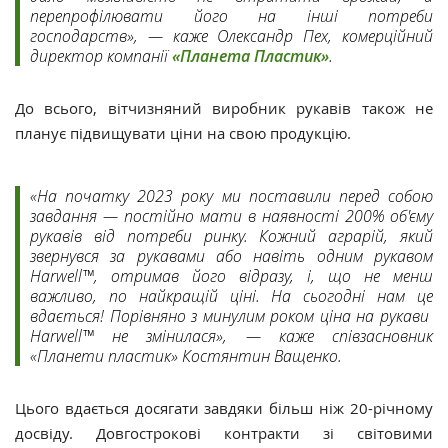
перепрофілювати його на інші потреби
господарств», — каже Олександр Пех, комерційний
директор компанії
«Планета Пластик»
.
До всього,
вітчизняний виробник рукавів також не
планує підвищувати ціни на свою продукцію.
«На початку 2023 року ми поставили перед собою
завдання — постійно мати в наявності 200% об'єму
рукавів від потреби ринку. Кожний аграрій, який
звернувся за рукавами або навіть одним рукавом
Harwell™, отримав його відразу, і, що не менш
важливо, по найкращій ціні. На сьогодні нам це
вдається! Порівняно з минулим роком ціна на рукави
Harwell™ не змінилася», — каже співзасновник
«Планети пластик» Костянтин Ващенко.
Цього вдається досягати завдяки більш ніж 20-річному
досвіду. Довгострокові контракти зі світовими