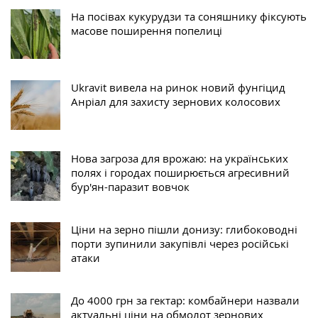
На посівах кукурудзи та соняшнику фіксують
масове поширення попелиці
Ukravit вивела на ринок новий фунгіцид
Анріал для захисту зернових колосових
Нова загроза для врожаю: на українських
полях і городах поширюється агресивний
бур'ян-паразит вовчок
Ціни на зерно пішли донизу: глибоководні
порти зупинили закупівлі через російські
атаки
До 4000 грн за гектар: комбайнери назвали
актуальні ціни на обмолот зернових