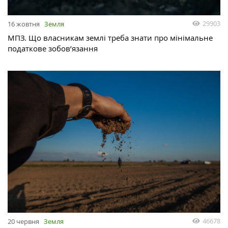
29903
16 жовтня
Земля
МПЗ. Що власникам землі треба знати про мінімальне
податкове зобов’язання
46678
20 червня
Земля