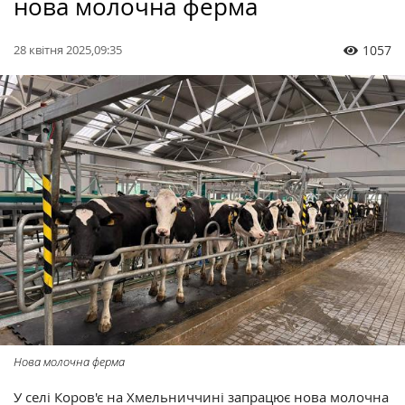
нова молочна ферма
28 квітня 2025,09:35
1057
Нова молочна ферма
У селі Коров'є на Хмельниччині запрацює нова молочна