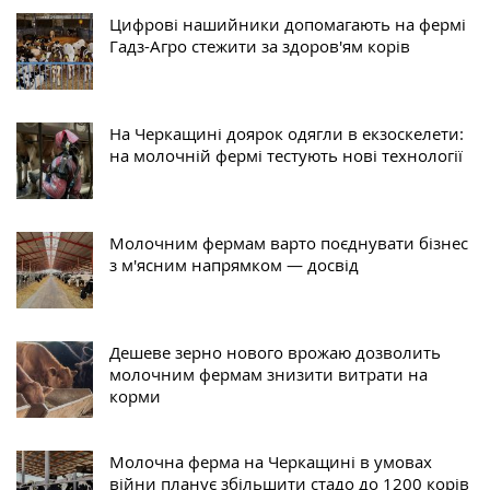
Цифрові нашийники допомагають на фермі
Гадз-Агро стежити за здоров'ям корів
На Черкащині доярок одягли в екзоскелети:
на молочній фермі тестують нові технології
Молочним фермам варто поєднувати бізнес
з м'ясним напрямком — досвід
Дешеве зерно нового врожаю дозволить
молочним фермам знизити витрати на
корми
Молочна ферма на Черкащині в умовах
війни планує збільшити стадо до 1200 корів