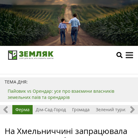
tog
me
ТЕМА ДНЯ:
Пайовик vs Орендар: усе про взаємини власників
земельних паїв та орендарів
ізнес
Ферма
Дім-Сад-Город
Громада
Зелений туризм
На Хмельниччині запрацювала