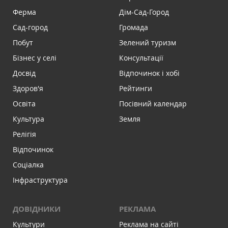
Ферма
Дім-Сад-Город
Сад-город
Громада
Побут
Зелений туризм
Бізнес у селі
Консультації
Досвід
Відпочинок і хобі
Здоров'я
Рейтинги
Освіта
Посівний календар
Культура
Земля
Релігія
Відпочинок
Соціалка
Інфраструктура
ДОВІДНИКИ
РЕКЛАМА
Культури
Реклама на сайті