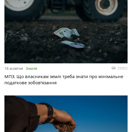
29902
16 жовтня
Земля
МПЗ. Що власникам землі треба знати про мінімальне
податкове зобов’язання