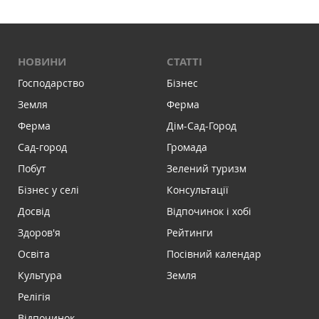
НОВИНИ
СТАТТІ
Господарство
Бізнес
Земля
Ферма
Ферма
Дім-Сад-Город
Сад-город
Громада
Побут
Зелений туризм
Бізнес у селі
Консультації
Досвід
Відпочинок і хобі
Здоров'я
Рейтинги
Освіта
Посівний календар
Культура
Земля
Релігія
Відпочинок