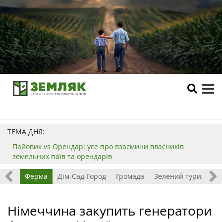
tog
me
ТЕМА ДНЯ:
Пайовик vs Орендар: усе про взаємини власників
земельних паїв та орендарів
ізнес
Ферма
Дім-Сад-Город
Громада
Зелений туризм
Німеччина закупить генератори