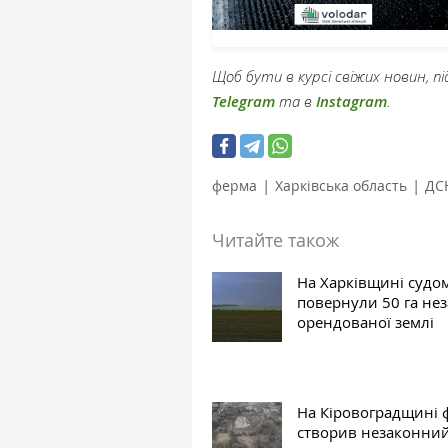
Щоб бути в курсі свіжих новин, 
Telegram
та в
Instagram
.
|
|
ферма
Харківська область
ДС
Читайте також
На Харківщині судо
повернули 50 га не
орендованої землі
На Кіровоградщині 
створив незаконни