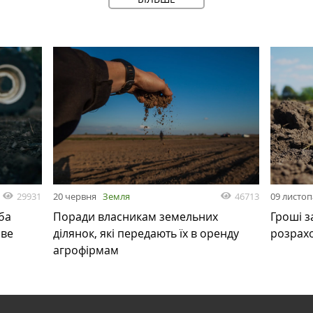
29931
46713
20 червня
Земля
09 листо
ба
Поради власникам земельних
Гроші з
ове
ділянок, які передають їх в оренду
розрах
агрофірмам