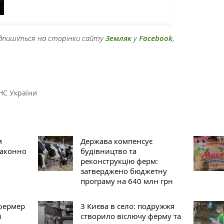
підпишіться на сторінки сайту
Земляк
у
Facebook
,
НС України
м
Держава компенсує
законно
будівництво та
реконструкцію ферм:
затверджено бюджетну
програму на 640 млн грн
фермер
З Києва в село: подружжя
й
створило віслючу ферму та