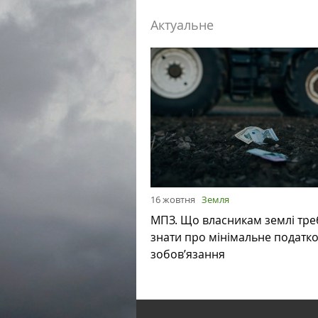
Актуальне
16 жовтня
Земля
МПЗ. Що власникам землі тре
знати про мінімальне податк
зобов’язання