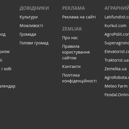
ДОВІДНИКИ
РЕКЛАМА
АГРАРНИЙ
Культури
Реклама на сайті
Latifundist.
Можливості
Kurkul.com
ZEMLIAK
род
Громади
AgroPolit.co
Про нас
Голови громад
Superagron
Правила
уризм
Elevatorist.
користування
сайтом
ії
Traktorist.ua
Контакти
і хобі
Zemelka.ua
Політика
AgroRobota.
конфіденційності
алендар
Meteo Farm
Feodal.Onlin