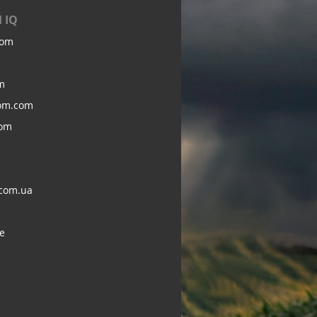
 IQ
com
m
om.com
com
com.ua
e