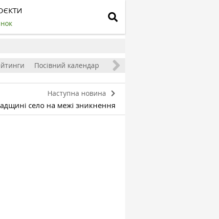
ОЄКТИ
инок
ейтинги
Посівний календар
Наступна новина
радщині село на межі зникнення