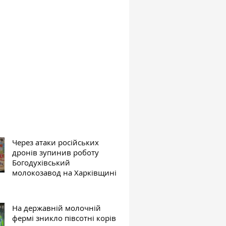
Через атаки російських
дронів зупинив роботу
Богодухівський
молокозавод на Харківщині
На державній молочній
фермі зникло півсотні корів