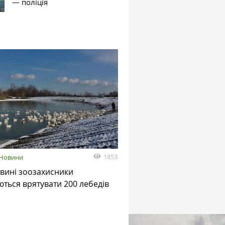
— поліція
1853
Новини
вині зоозахисники
ться врятувати 200 лебедів