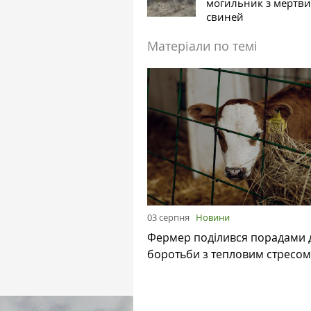
могильник з мертви
свиней
Матеріали по темі
03 серпня
Новини
Фермер поділився порадами 
боротьби з тепловим стресом 