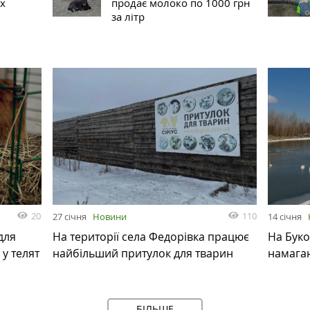
х
продає молоко по 1000 грн
за літр
20
110
27 січня
Новини
14 січня
для
На території села Федорівка працює
На Буко
у телят
найбільший притулок для тварин
намагаю
БІЛЬШЕ