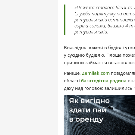
«Пожежа сталася близько 22
Служби порятунку на авт
рятувальників встановлено
горіла солома, близько 4 т
рятувальників.
Внаслідок пожежі в будівлі утв
у сусідню будівлю. Площа пожежі
причини займання встановлюю
Раніше,
Zemliak.com
повідомляв
області
багатодітна родина
вна
даху над головою залишились 1