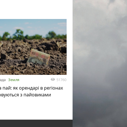
51760
пада
Земля
а пай: як орендарі в регіонах
овуються з пайовиками