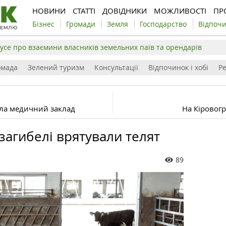
НОВИНИ
СТАТТІ
ДОВІДНИКИ
МОЖЛИВОСТІ
ПР
Бізнес
Громади
Земля
Господарство
Відпоч
усе про взаємини власників земельних паїв та орендарів
омада
Зелений туризм
Консультації
Відпочинок і хобі
Р
ла медичний заклад
На Кіровог
 загибелі врятували телят
89