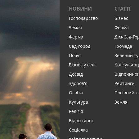
НОВИНИ
СТАТТІ
Господарство
Бізнес
Земля
Ферма
Ферма
Дім-Сад-Го
Сад-город
Громада
Побут
Зелений т
Бізнес у селі
Консультац
Досвід
Відпочинок 
Здоров'я
Рейтинги
Освіта
Посівний к
Культура
Земля
Релігія
Відпочинок
Соціалка