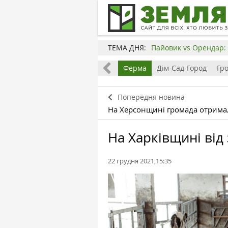
ТЕМА ДНЯ:
Пайовик vs Орендар: 
Все
Земля
Бізнес
Ферма
Дім-Сад-Город
Гр
Попередня новина
На Херсонщині громада отрима
На Харківщині від
22 грудня 2021,15:35