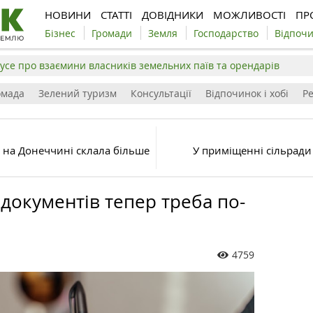
НОВИНИ
СТАТТІ
ДОВІДНИКИ
МОЖЛИВОСТІ
ПР
Бізнес
Громади
Земля
Господарство
Відпоч
усе про взаємини власників земельних паїв та орендарів
омада
Зелений туризм
Консультації
Відпочинок і хобі
Р
 на Донеччині склала більше
У приміщенні сільради
 документів тепер треба по-
4759