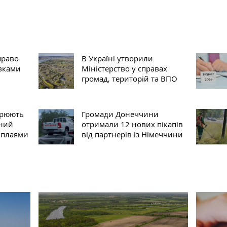
право
В Україні утворили
вками
Міністерство у справах
громад, територій та ВПО
орюють
Громади Донеччини
ний
отримали 12 нових пікапів
 плаями
від партнерів із Німеччини