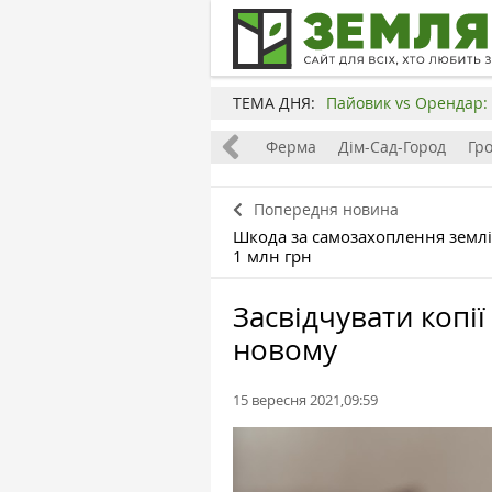
ТЕМА ДНЯ:
Пайовик vs Орендар: 
Все
Земля
Бізнес
Ферма
Дім-Сад-Город
Гр
Попередня новина
Шкода за самозахоплення землі
1 млн грн
Засвідчувати копії
новому
15 вересня 2021,09:59