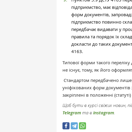
підприємство, має відповіда
форм документів, запровад
підприємство повинно склас
передбачає видавати у проц
правила та порядок їх скла
докласти до таких документ
4163.
Типової форми такого переліку 
не існує, тому, як його оформл
Стандартом передбачено лише т
уніфікованих форм документів з
закріплені в положенні (статуті)
Щоб бути в курсі свіжих новин, 
Telegram
та в
Instagram
.