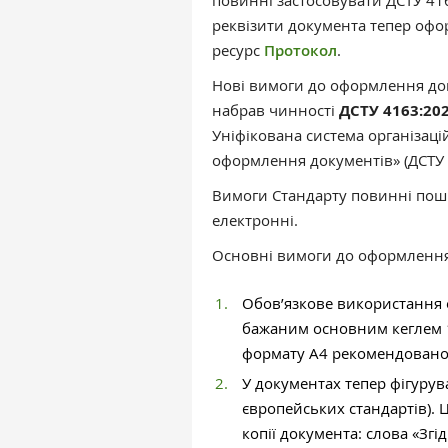
повинні застосовувати ДСТУ 416
реквізити документа тепер офо
ресурс
Протокол
.
Нові вимоги до оформлення док
набрав чинності
ДСТУ 4163:20
Уніфікована система організаці
оформлення документів» (ДСТУ 
Вимоги Стандарту повинні поши
електронні.
Основні вимоги до оформлення 
Обов’язкове використання 
бажаним основним кеглем 1
формату А4 рекомендовано 
У документах тепер фігурув
європейських стандартів). 
копії документа: слова «Згі