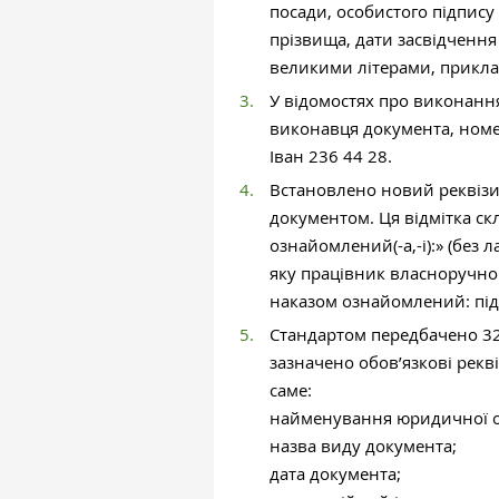
посади, особистого підпису о
прізвища, дати засвідчення
великими літерами, прикла
У відомостях про виконання
виконавця документа, номе
Іван 236 44 28.
Встановлено новий реквізи
документом. Ця відмітка ск
ознайомлений(-а,-і):» (без л
яку працівник власноручно 
наказом ознайомлений: підп
Стандартом передбачено 32
зазначено обов’язкові рекв
саме:
найменування юридичної о
назва виду документа;
дата документа;