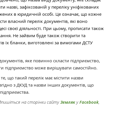
ти назві, зафіксованій у переліку уніфікованих
жених в юридичній особі. Це означає, що кожне
ти власний перелік документів, які воно
есі своєї діяльності. При цьому, прописати також
дання. Не зайвим буде також створити та
ів їх бланки, виготовлені за вимогами ДСТУ
документів, яке повинно скласти підприємство,
яти підприємство може вирішувати самостійно.
е, що такий перелік має містити назви
гідно з ДКУД та назви інших документів, що
 підприємства.
підпишіться на сторінки сайту
Земляк
у
Facebook
,