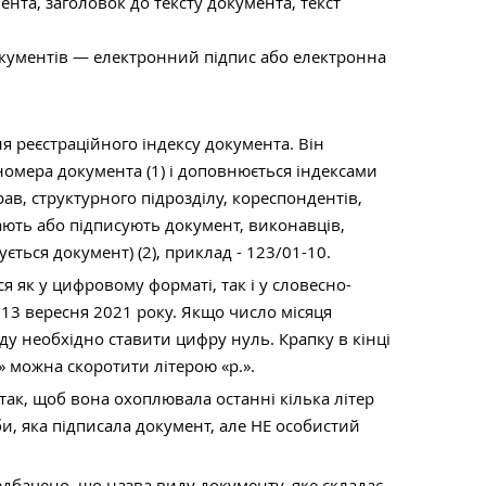
ента, заголовок до тексту документа, текст
окументів — електронний підпис або електронна
 реєстраційного індексу документа. Він
номера документа (1) і доповнюється індексами
ав, структурного підрозділу, кореспондентів,
дають або підписують документ, виконавців,
ується документ) (2), приклад - 123/01-10.
я як у цифровому форматі, так і у словесно-
13 вересня 2021 року. Якщо число місяця
ду необхідно ставити цифру нуль. Крапку в кінці
» можна скоротити літерою «р.».
так, щоб вона охоплювала останні кілька літер
, яка підписала документ, але НЕ особистий
дбачено, що назва виду документу, яке складає