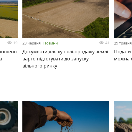
19
41
23 червня
Новини
29 травня
олошено
Документи для купівлі-продажу землі
Подати 
в
варто підготувати до запуску
можна 
вільного ринку