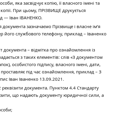
соби, яка засвідчує копію, її власного імені та
 копії. При цьому, ПРІЗВИЩЕ друкується
д — Іван ІВАНЕНКО.
 документа зазначаємо Прізвище і власне ім’я
р його службового телефону, приклад – Іваненко
т документа – відмітка про ознайомлення із
ладається з таких елементів: слів «З документом
апок), особистого підпису, власного імені, дати,
проставляє під час ознайомлення, приклад – З
ис Іван Іваненко 13.09.2021.
 реквізити документа. Пунктом 4.4 Стандарту
ізити, що надають документу юридичної сили, а
соби;