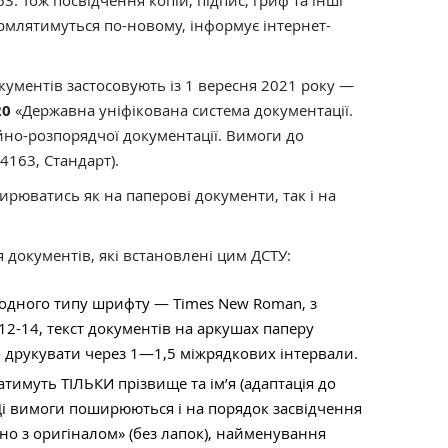
3. Тож посвідчення копій, підпис, гриф та інші
рмлятимуться по-новому, інформує інтернет-
ументів застосовують із 1 вересня 2021 року —
20
«Державна уніфікована система документації.
йно-розпорядчої документації. Вимоги до
4163, Стандарт).
рюватись як на паперові документи, так і на
документів, які встановлені цим ДСТУ:
одного типу шрифту — Times New Roman, з
2-14, текст документів на аркушах паперу
друкувати через 1—1,5 міжрядкових інтервали.
атимуть ТІЛЬКИ прізвище та ім’я (адаптація до
Ці вимоги поширюються і на порядок засвідчення
дно з оригіналом» (без лапок), найменування