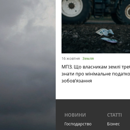
16 жовтня
Земля
МПЗ. Що власникам землі тре
знати про мінімальне податк
зобов’язання
НОВИНИ
СТАТТІ
Господарство
Бізнес