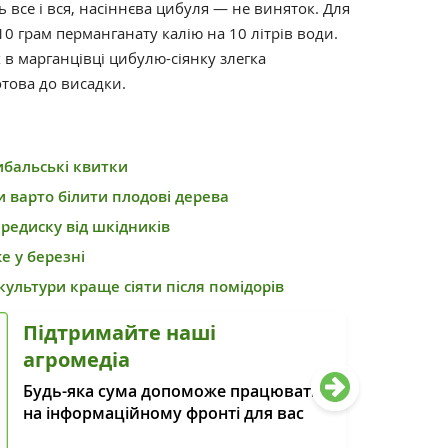
 все і вся, насіннєва цибуля — не виняток. Для
 грам перманганату калію на 10 літрів води.
в марганцівці цибулю-сіянку злегка
отова до висадки.
ибальські квитки
 варто білити плодові дерева
редиску від шкідників
е у березні
культури краще сіяти після помідорів
Підтримайте наші
агромедіа
Будь-яка сума допоможе працювати
на інформаційному фронті для вас