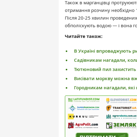
Також в марганцівці протруюють
отримання розчину необхідно 10
Після 20-25 хвилин проведених 
обполіскують водою — і вона г
Читайте також:
В Україні впроваджують р
Садівникам нагадали, коли
Тютюновий пил захистить 
Висівати моркву можна вж
Городникам нагадали, які 