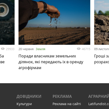
29933
46715
20 червня
Земля
09 листо
ба
Поради власникам земельних
Гроші з
ове
ділянок, які передають їх в оренду
розрах
агрофірмам
ДОВІДНИКИ
РЕКЛАМА
АГРАРНИЙ
Культури
Реклама на сайті
Latifundist.