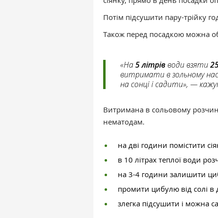
сіянку, прямо в день посадки оп
Потім підсушити пару-трійку го
Також перед посадкою можна о
«На
5 літрів
води взяти
25
витримати в зольному на
на сонці і садити», — каж
Витримана в сольовому розчині
нематодам.
на дві години помістити сі
в 10 літрах теплої води ро
на 3-4 години залишити ци
промити цибулю від солі в 
злегка підсушити і можна с