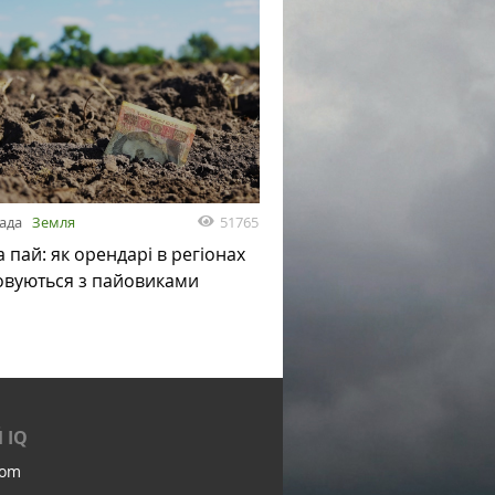
51765
пада
Земля
а пай: як орендарі в регіонах
овуються з пайовиками
 IQ
com