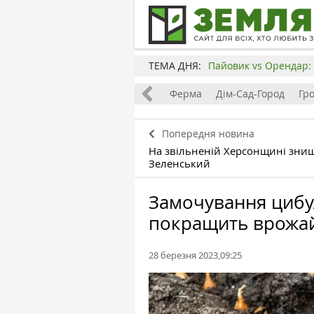
ТЕМА ДНЯ:
Пайовик vs Орендар: 
Все
Земля
Бізнес
Ферма
Дім-Сад-Город
Гр
Попередня новина
На звільненій Херсонщині знищ
Зеленський
Замочування цибу
покращить врожай
28 березня 2023,09:25