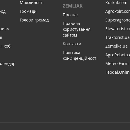
Можливості
Kurkul.com
ZEMLIAK
род
Громади
AgroPolit.co
Про нас
Голови громад
Superagron
Правила
уризм
Elevatorist.
користування
сайтом
ії
Traktorist.ua
Контакти
і хобі
Zemelka.ua
Політика
AgroRobota.
конфіденційності
алендар
Meteo Farm
Feodal.Onlin