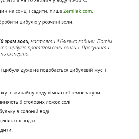
устити її на 10 хвилин у воду 45-50°С.
дин на сонці і садити, пише
Zemliak.com.
бробити цибулю у розчині золи.
0 грам золи,
настояти її близько години. Потім
стої цибулю протягом семи хвилин. Просушити
уть експерти.
 цибуля дуже не подобається цибулевій мусі і
янку в звичайну воду кімнатної температури
зчиняють 6 столових ложок солі
бульку в солоній воді
декількох водах
адити.