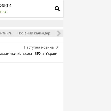
ОЄКТИ
инок
ейтинги
Посівний календар
Наступна новина
казники кількості ВРХ в Україні