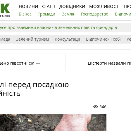
НОВИНИ
СТАТТІ
ДОВІДНИКИ
МОЖЛИВОСТІ
ПР
Бізнес
Громади
Земля
Господарство
Відпоч
усе про взаємини власників земельних паїв та орендарів
омада
Зелений туризм
Консультації
Відпочинок і хобі
Р
ено півсотні сіл —
Експерти назвали по
лі перед посадкою
ність
546