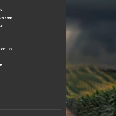
m
om.com
com
com.ua
e