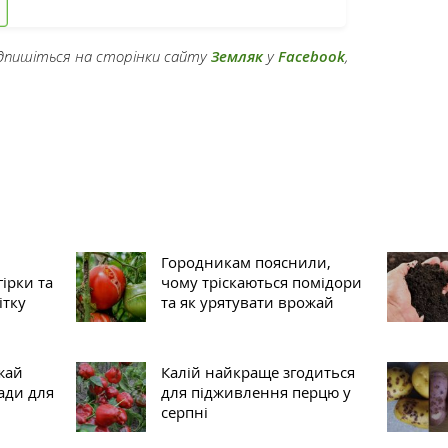
підпишіться на сторінки сайту
Земляк
у
Facebook
,
Городникам пояснили,
гірки та
чому тріскаються помідори
ітку
та як урятувати врожай
жай
Калій найкраще згодиться
ради для
для підживлення перцю у
серпні