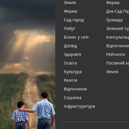
Земля
Ферма
Ферма
Дім-Сад-Го
Сад-город
Громада
Побут
Зелений т
Бізнес у селі
Консультац
Досвід
Відпочинок 
Здоров'я
Рейтинги
Освіта
Посівний к
Культура
Земля
Релігія
Відпочинок
Соціалка
Інфраструктура