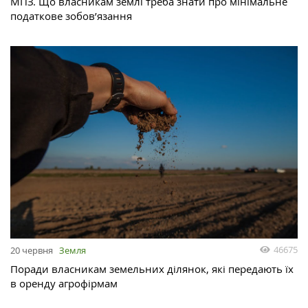
МПЗ. Що власникам землі треба знати про мінімальне
податкове зобов’язання
46675
20 червня
Земля
Поради власникам земельних ділянок, які передають їх
в оренду агрофірмам