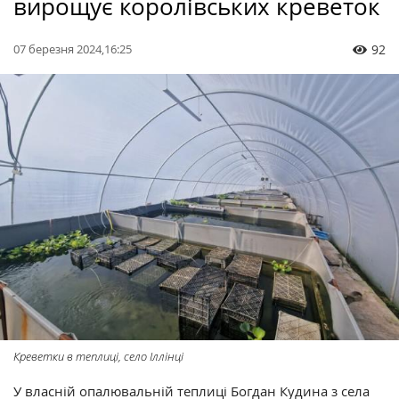
вирощує королівських креветок
07 березня 2024,16:25
92
Креветки в теплиці, село Іллінці
У власній опалювальній теплиці Богдан Кудина з села