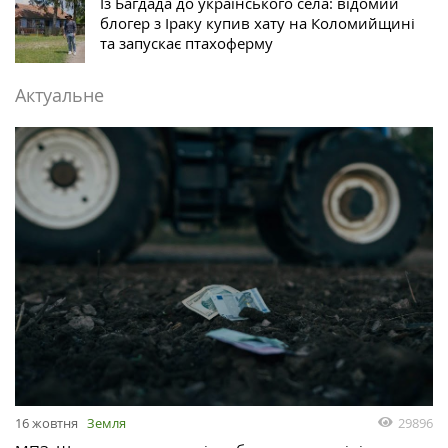
Із Багдада до українського села: відомий
блогер з Іраку купив хату на Коломийщині
та запускає птахоферму
Актуальне
29896
16 жовтня
Земля