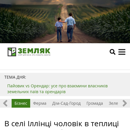
tog
me
ТЕМА ДНЯ:
Пайовик vs Орендар: усе про взаємини власників
земельних паїв та орендарів
емля
Бізнес
Ферма
Дім-Сад-Город
Громада
Зелений т
В селі Іллінці чоловік в теплиці