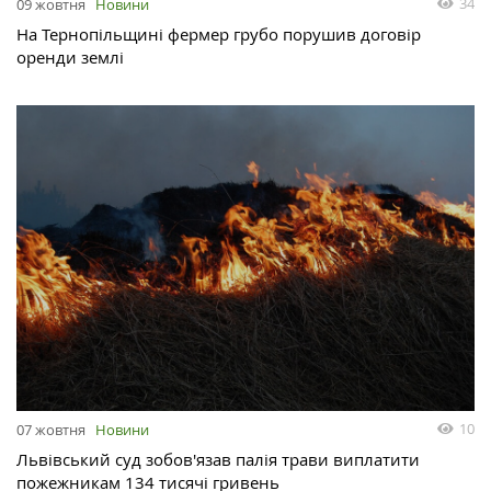
34
09 жовтня
Новини
На Тернопільщині фермер грубо порушив договір
оренди землі
10
07 жовтня
Новини
Львівський суд зобов'язав палія трави виплатити
пожежникам 134 тисячі гривень