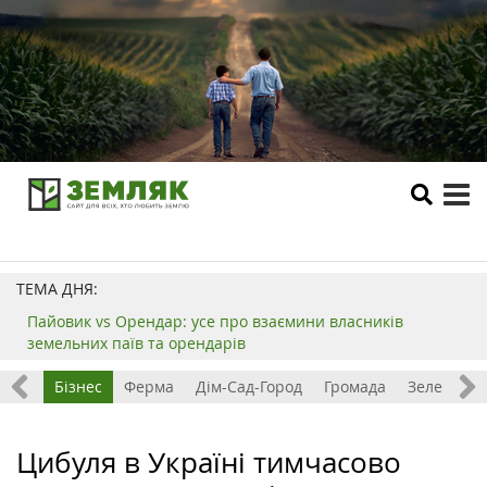
tog
me
ТЕМА ДНЯ:
Пайовик vs Орендар: усе про взаємини власників
земельних паїв та орендарів
емля
Бізнес
Ферма
Дім-Сад-Город
Громада
Зелений т
Цибуля в Україні тимчасово