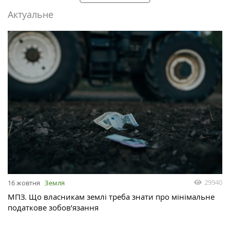
Актуальне
29940
16 жовтня
Земля
МПЗ. Що власникам землі треба знати про мінімальне
податкове зобов’язання