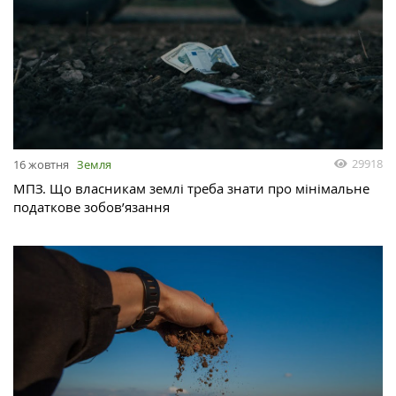
29918
16 жовтня
Земля
МПЗ. Що власникам землі треба знати про мінімальне
податкове зобов’язання