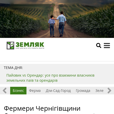
tog
me
ТЕМА ДНЯ:
Пайовик vs Орендар: усе про взаємини власників
земельних паїв та орендарів
емля
Бізнес
Ферма
Дім-Сад-Город
Громада
Зелений т
Фермери Чернігівщини