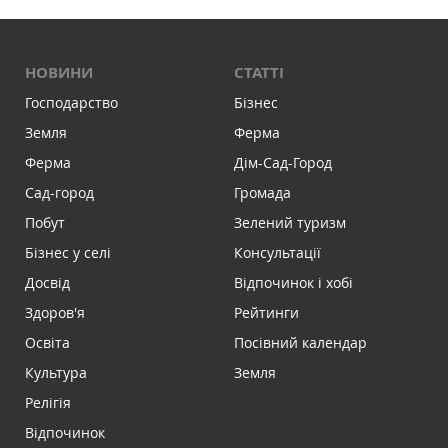
НОВИНИ
СТАТТІ
Господарство
Бізнес
Земля
Ферма
Ферма
Дім-Сад-Город
Сад-город
Громада
Побут
Зелений туризм
Бізнес у селі
Консультації
Досвід
Відпочинок і хобі
Здоров'я
Рейтинги
Освіта
Посівний календар
Культура
Земля
Релігія
Відпочинок