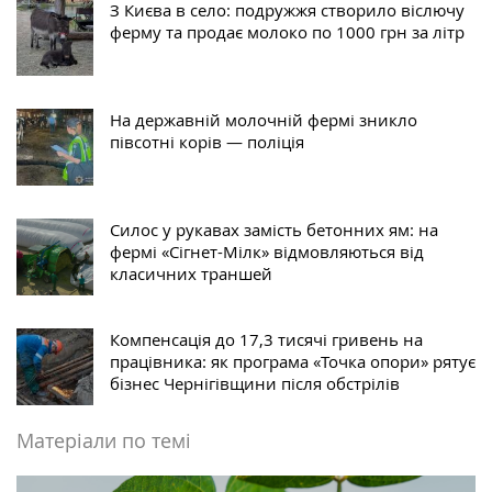
З Києва в село: подружжя створило віслючу
ферму та продає молоко по 1000 грн за літр
На державній молочній фермі зникло
півсотні корів — поліція
Силос у рукавах замість бетонних ям: на
фермі «Сігнет-Мілк» відмовляються від
класичних траншей
Компенсація до 17,3 тисячі гривень на
працівника: як програма «Точка опори» рятує
бізнес Чернігівщини після обстрілів
Матеріали по темі