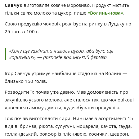
Савчук
виготовляє козяче морозиво. Продукт містить
тільки свіже молоко та цукор, пише
«Волинь-нова»
.
Свою продукцію чоловік реалізує на ринку в Луцьку по
25 грн за 100 г.
«Хочу ще замінити чимось цукор, аби було ще
корисніше», — розповів волинський фермер.
Ігор Савчук утримує найбільше стадо кіз на Волині —
близько 150 голів.
Розводити їх почав уже давно. Мав домовленість про
закупівлю усього молока, але сталося так, що чоловікові
довелося самому думати, куди збувати продукцію.
Тож почав виготовляти сири. Нині має в асортименті 15
видів: бринза, рікота, сулугуні, моцарела, качота, гауда,
голландський, рокфор із пліснявою, косички, шеврон,