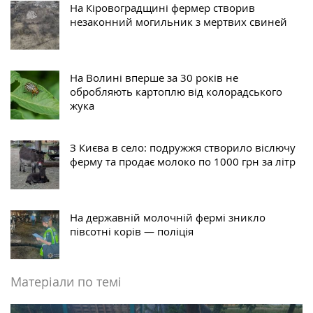
На Кіровоградщині фермер створив
незаконний могильник з мертвих свиней
На Волині вперше за 30 років не
обробляють картоплю від колорадського
жука
З Києва в село: подружжя створило віслючу
ферму та продає молоко по 1000 грн за літр
На державній молочній фермі зникло
півсотні корів — поліція
Матеріали по темі