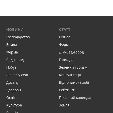
НОВИНИ
СТАТТІ
Господарство
Бізнес
Земля
Ферма
Ферма
Дім-Сад-Город
Сад-город
Громада
Побут
Зелений туризм
Бізнес у селі
Консультації
Досвід
Відпочинок і хобі
Здоров'я
Рейтинги
Освіта
Посівний календар
Культура
Земля
Релігія