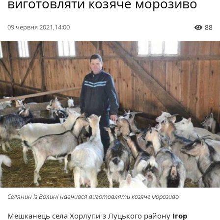
виготовляти козяче морозиво
09 червня 2021,14:00
88
Селянин із Волині навчився виготовляти козяче морозиво
Мешканець села Хорлупи з Луцького району
Ігор