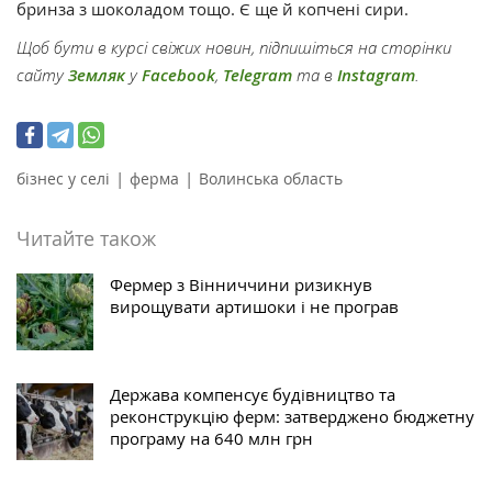
бринза з шоколадом тощо. Є ще й копчені сири.
Щоб бути в курсі свіжих новин, підпишіться на сторінки
сайту
Земляк
у
Facebook
,
Telegram
та в
Instagram
.
|
|
бізнес у селі
ферма
Волинська область
Читайте також
Фермер з Вінниччини ризикнув
вирощувати артишоки і не програв
Держава компенсує будівництво та
реконструкцію ферм: затверджено бюджетну
програму на 640 млн грн