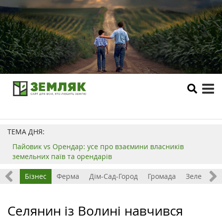
tog
me
ТЕМА ДНЯ:
Пайовик vs Орендар: усе про взаємини власників
земельних паїв та орендарів
емля
Бізнес
Ферма
Дім-Сад-Город
Громада
Зелений т
Селянин із Волині навчився