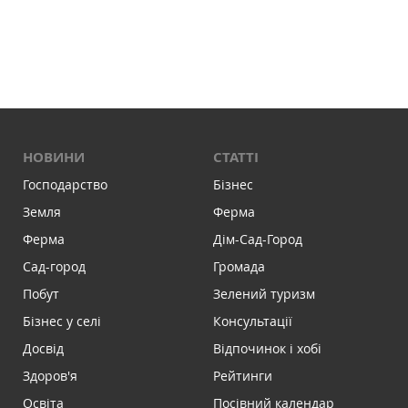
НОВИНИ
СТАТТІ
Господарство
Бізнес
Земля
Ферма
Ферма
Дім-Сад-Город
Сад-город
Громада
Побут
Зелений туризм
Бізнес у селі
Консультації
Досвід
Відпочинок і хобі
Здоров'я
Рейтинги
Освіта
Посівний календар