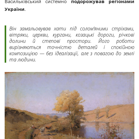
Васильківський системно
подорожував регіонами
України
.
Він замальовував хати під солом’яними стріхами,
вітряки, церкви, кургани, козацькі дороги, річкові
долини й степові простори. Його роботи
вирізняються точністю деталей і спокійною
композицією — без ідеалізації, але з повагою до землі
та людини.