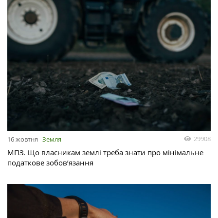
29908
16 жовтня
Земля
МПЗ. Що власникам землі треба знати про мінімальне
податкове зобов’язання