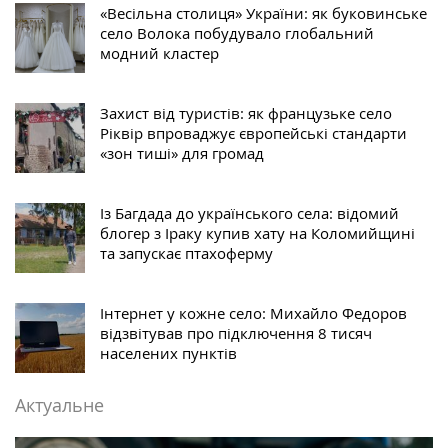
«Весільна столиця» України: як буковинське
село Волока побудувало глобальний
модний кластер
Захист від туристів: як французьке село
Ріквір впроваджує європейські стандарти
«зон тиші» для громад
Із Багдада до українського села: відомий
блогер з Іраку купив хату на Коломийщині
та запускає птахоферму
Інтернет у кожне село: Михайло Федоров
відзвітував про підключення 8 тисяч
населених пунктів
Актуальне