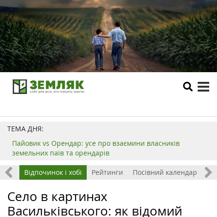
tog
me
ТЕМА ДНЯ:
Пайовик vs Орендар: усе про взаємини власників
земельних паїв та орендарів
тації
Відпочинок і хобі
Рейтинги
Посівний календар
Село в картинах
Васильківського: як відомий