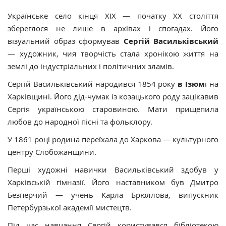
Українське село кінця ХІХ — початку ХХ століття
збереглося не лише в архівах і спогадах. Його
візуальний образ сформував
Сергій Васильківський
— художник, чия творчість стала хронікою життя на
землі до індустріальних і політичних зламів.
Сергій Васильківський народився 1854 року
в Ізюм
і на
Харківщині. Його дід-чумак із козацького роду зацікавив
Сергія українською старовиною. Мати прищепила
любов до народної пісні та фольклору.
У 1861 році родина переїхала до Харкова — культурного
центру Слобожанщини.
Перші художні навички Васильківський здобув у
Харківській гімназії. Його наставником був Дмитро
Безперчий — учень Карла Брюллова, випускник
Петербурзької академії мистецтв.
Під час навчання Сергій користувався бібліотекою