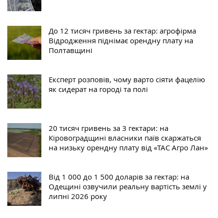
До 12 тисяч гривень за гектар: агрофірма
Відродження піднімає орендну плату на
Полтавщині
Експерт розповів, чому варто сіяти фацелію
як сидерат на городі та полі
20 тисяч гривень за 3 гектари: на
Кіровоградщині власники паїв скаржаться
на низьку орендну плату від «ТАС Агро Лан»
Від 1 000 до 1 500 доларів за гектар: на
Одещині озвучили реальну вартість землі у
липні 2026 року