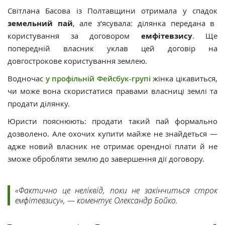
Світлана Басова із Полтавщини отримала у спадок
земельний пай
, але з’ясувала: ділянка передана в
користування за договором
емфітевзису
. Ще
попередній власник уклав цей договір на
довгострокове користування землею.
Водночас
у профільній Фейсбук-групі
жінка цікавиться,
чи може вона скористатися правами власниці землі та
продати ділянку.
Юристи пояснюють: продати такий пай формально
дозволено. Але охочих купити майже не знайдеться —
адже новий власник не отримає орендної плати й не
зможе обробляти землю до завершення дії договору.
«Фактично це неліквід, поки не закінчиться строк
емфітевзису», — коментує Олександр Бойко.