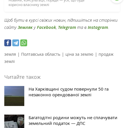
Новини, консультації, поради — усе, що буде
корисно власнику землі
Щоб бути в курсі свіжих новин, підпишіться на сторінки
сайту
Земляк
у
Facebook
,
Telegram
та в
Instagram
.
|
|
|
земля
Полтавська область
ціна за землю
продаж
землі
Читайте також
На Харківщині судом повернули 50 га
незаконно орендованої землі
Багатодітні родини можуть не сплачувати
земельний податок — ДПС