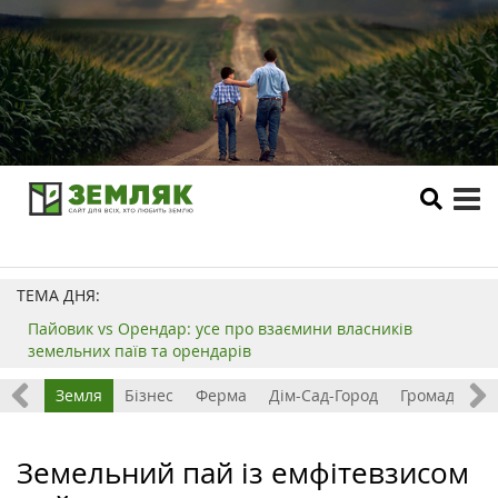
tog
me
ТЕМА ДНЯ:
Пайовик vs Орендар: усе про взаємини власників
земельних паїв та орендарів
Все
Земля
Бізнес
Ферма
Дім-Сад-Город
Громада
З
Земельний пай із емфітевзисом