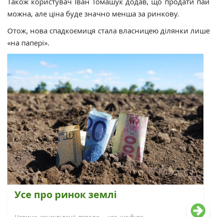
Також користувач Іван Томашук додав, що продати пай
можна, але ціна буде значно менша за ринкову.
Отож, нова спадкоємиця стала власницею ділянки лише
«на папері».
Усе про ринок землі