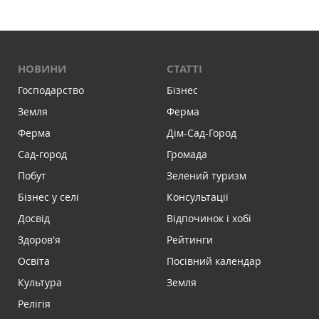
НОВИНИ
СТАТТІ
Господарство
Бізнес
Земля
Ферма
Ферма
Дім-Сад-Город
Сад-город
Громада
Побут
Зелений туризм
Бізнес у селі
Консультації
Досвід
Відпочинок і хобі
Здоров'я
Рейтинги
Освіта
Посівний календар
Культура
Земля
Релігія