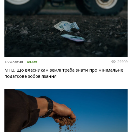
29909
16 жовтня
Земля
МПЗ. Що власникам землі треба знати про мінімальне
податкове зобов’язання