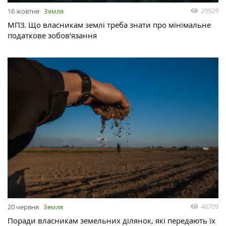
29929
16 жовтня
Земля
МПЗ. Що власникам землі треба знати про мінімальне
податкове зобов’язання
46709
20 червня
Земля
Поради власникам земельних ділянок, які передають їх