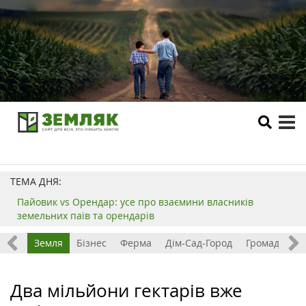
tog
me
ТЕМА ДНЯ:
Пайовик vs Орендар: усе про взаємини власників
земельних паїв та орендарів
Все
Земля
Бізнес
Ферма
Дім-Сад-Город
Громада
З
Два мільйони гектарів вже