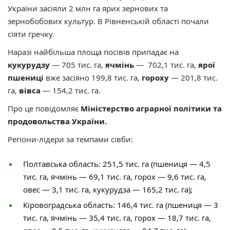
України засіяли 2 млн га ярих зернових та
зернобобових культур. В Рівненській області почали
сіяти гречку.
Наразі найбільша площа посівів припадає на
кукурудзу
— 705 тис. га,
ячмінь
— 702,1 тис. га,
ярої
пшениці
вже засіяно 199,8 тис. га,
гороху
— 201,8 тис.
га,
вівса
— 154,2 тис. га.
Про це повідомляє
Міністерство аграрної політики та
продовольства України.
Регіони-лідери за темпами сівби:
Полтавська область: 251,5 тис. га (пшениця — 4,5
тис. га, ячмінь — 69,1 тис. га, горох — 9,6 тис. га,
овес — 3,1 тис. га, кукурудза — 165,2 тис. га);
Кіровоградська область: 146,4 тис. га (пшениця — 3
тис. га, ячмінь — 35,4 тис. га, горох — 18,7 тис. га,