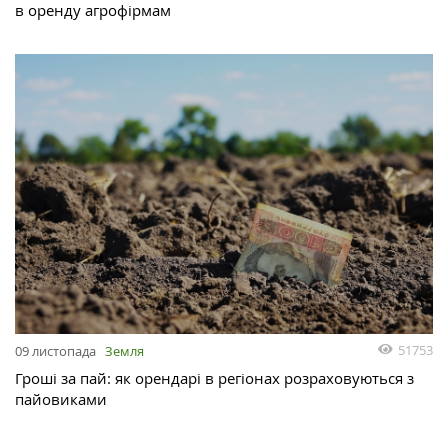
в оренду агрофірмам
51753
09 листопада
Земля
Гроші за пай: як орендарі в регіонах розраховуються з
пайовиками