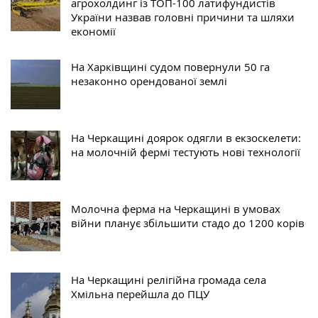
агрохолдинг із ТОП-100 латифундистів
України назвав головні причини та шляхи
економії
На Харківщині судом повернули 50 га
незаконно орендованої землі
На Черкащині доярок одягли в екзоскелети:
на молочній фермі тестують нові технології
Молочна ферма на Черкащині в умовах
війни планує збільшити стадо до 1200 корів
На Черкащині релігійна громада села
Хмільна перейшла до ПЦУ