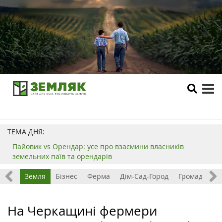
tog
me
ТЕМА ДНЯ:
Пайовик vs Орендар: усе про взаємини власників
земельних паїв та орендарів
Все
Земля
Бізнес
Ферма
Дім-Сад-Город
Громада
З
На Черкащині фермери