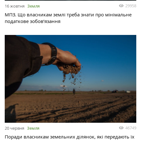
29958
16 жовтня
Земля
МПЗ. Що власникам землі треба знати про мінімальне
податкове зобов’язання
46749
20 червня
Земля
Поради власникам земельних ділянок, які передають їх