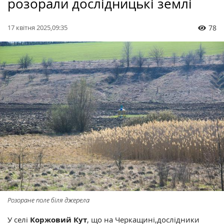
розорали дослідницькі землі
17 квітня 2025,09:35
78
Розоране поле біля джерела
У селі
Коржовий Кут
, що на Черкащині,дослідники