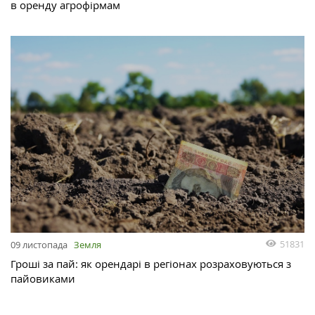
в оренду агрофірмам
51831
09 листопада
Земля
Гроші за пай: як орендарі в регіонах розраховуються з
пайовиками