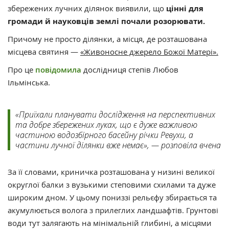
збережених лучних ділянок виявили, що
цінні для
громади й науковців землі почали розорювати.
Причому не просто ділянки, а місця, де розташована
місцева святиня —
«Живоносне джерело Божої Матері».
Про це
повідомила
дослідниця степів Любов
Ільмінська.
«Приїхали планувати дослідження на перспективних
та добре збережених луках, що є дуже важливою
частиною водозбірного басейну річки Ревухи, а
частини лучної ділянки вже немає», — розповіла вчена
За її словами, криничка розташована у низині великої
округлої балки з вузькими степовими схилами та дуже
широким дном. У цьому пониззі рельєфу збирається та
акумулюється волога з прилеглих ландшафтів. Грунтові
води тут залягають на мінімальній глибині, а місцями