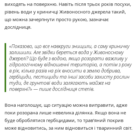
виходять на поверхню. Навіть після трьох років посухи,
рівень води у криничці Живоносного джерела такий,
що можна зачерпнути просто рукою, зазначає
дослідниця.
«Показово, що все навкруги знищили, а саму криничку
залишили. Але звідки береться вода у Живоносному
джерелі? Що буде з водою, якщо розорати важливу у
гідрологічному відношенні територію, а потім з року
в рік, кілька разів на рік вносити в землю добрива,
гербіциди, пестициди та інші засоби захисту рослин
туди, де грунтові води залягають майже на
поверхні?» — пише дослідниця степів.
Вона наголошує, що ситуацію можна виправити, адже
поки розорана лише невелика ділянка. Якщо вона не
буде оброблятися гербіцидами, то трав’яний покрив
може відновитись, за ним відновиться і тваринний світ.