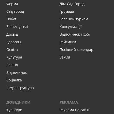
Ферма
Дім-Сад-Город
Сад-город
Громада
Побут
Зелений туризм
Бізнес у селі
Консультації
Досвід
Відпочинок і хобі
Здоров'я
Рейтинги
Освіта
Посівний календар
Культура
Земля
Релігія
Відпочинок
Соціалка
Інфраструктура
ДОВІДНИКИ
РЕКЛАМА
Культури
Реклама на сайті