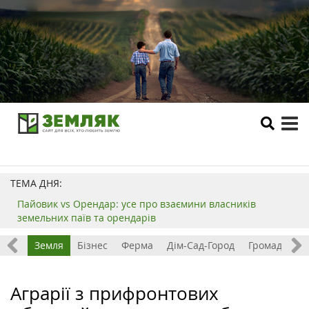
tog
me
ТЕМА ДНЯ:
Пайовик vs Орендар: усе про взаємини власників
земельних паїв та орендарів
Все
Земля
Бізнес
Ферма
Дім-Сад-Город
Громада
З
Аграрії з прифронтових