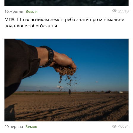
29910
16 жовтня
Земля
МПЗ. Що власникам землі треба знати про мінімальне
податкове зобов’язання
46684
20 червня
Земля