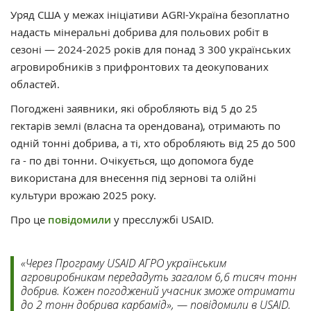
Уряд США у межах ініціативи AGRI-Україна безоплатно
надасть мінеральні добрива для польових робіт в
сезоні — 2024-2025 років для понад 3 300 українських
агровиробників з прифронтових та деокупованих
областей.
Погоджені заявники, які обробляють від 5 до 25
гектарів землі (власна та орендована), отримають по
одній тонні добрива, а ті, хто обробляють від 25 до 500
га - по дві тонни. Очікується, що допомога буде
використана для внесення під зернові та олійні
культури врожаю 2025 року.
Про це
повідомили
у пресслужбі USAID.
«Через Програму USAID АГРО українським
агровиробникам передадуть загалом 6,6 тисяч тонн
добрив. Кожен погоджений учасник зможе отримати
до 2 тонн добрива карбамід», — повідомили в USAID.