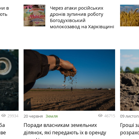
ни в
Через атаки російських
ють
дронів зупинив роботу
Богодухівський
молокозавод на Харківщині
29934
46715
20 червня
Земля
09 листо
ба
Поради власникам земельних
Гроші з
ове
ділянок, які передають їх в оренду
розрах