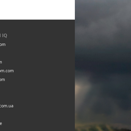
 IQ
com
m
om.com
com
com.ua
e