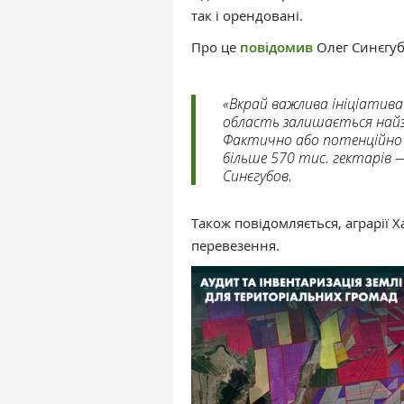
так і орендовані.
Про це
повідомив
Олег Синєгуб
«Вкрай важлива ініціатива
область залишається найз
Фактично або потенційно з
більше 570 тис. гектарів —
Синєгубов.
Також повідомляється, аграрії
перевезення.