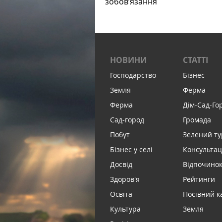
зобов’язання
НОВИНИ
СТАТТІ
Господарство
Бізнес
Земля
Ферма
Ферма
Дім-Сад-Го
Сад-город
Громада
Побут
Зелений т
Бізнес у селі
Консультац
Досвід
Відпочинок 
Здоров'я
Рейтинги
Освіта
Посівний к
Культура
Земля