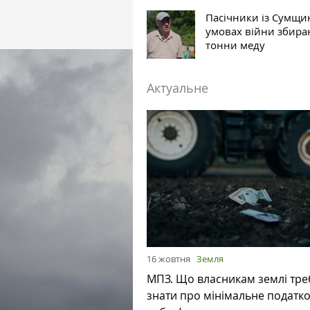
Пасічники із Сумщи
умовах війни збира
тонни меду
Актуальне
16 жовтня
Земля
МПЗ. Що власникам землі тре
знати про мінімальне податк