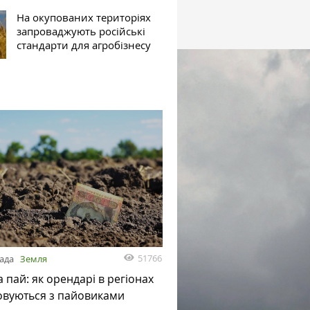
На окупованих територіях
запроваджують російські
стандарти для агробізнесу
51766
пада
Земля
а пай: як орендарі в регіонах
овуються з пайовиками