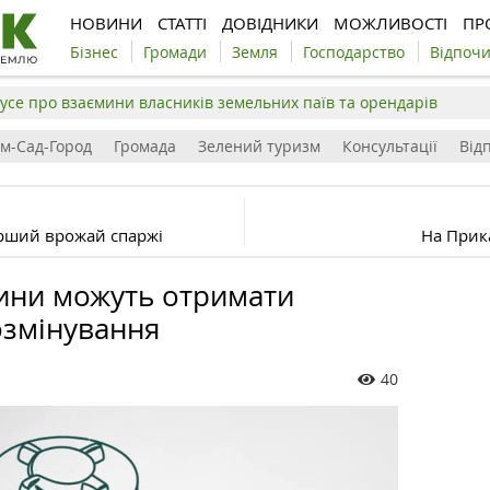
НОВИНИ
СТАТТІ
ДОВІДНИКИ
МОЖЛИВОСТІ
ПР
Бізнес
Громади
Земля
Господарство
Відпоч
усе про взаємини власників земельних паїв та орендарів
ім-Сад-Город
Громада
Зелений туризм
Консультації
Відп
рший врожай спаржі
На Прик
ини можуть отримати
озмінування
40