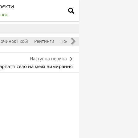
ОЄКТИ
инок
очинок і хобі
Рейтинги
Посівний календар
Наступна новина
арпатті село на межі вимирання