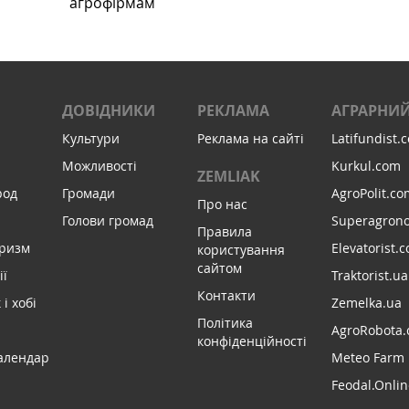
агрофірмам
ДОВІДНИКИ
РЕКЛАМА
АГРАРНИЙ
Культури
Реклама на сайті
Latifundist.
Можливості
Kurkul.com
ZEMLIAK
род
Громади
AgroPolit.co
Про нас
Голови громад
Superagron
Правила
уризм
Elevatorist.
користування
сайтом
ії
Traktorist.ua
Контакти
і хобі
Zemelka.ua
Політика
AgroRobota.
конфіденційності
алендар
Meteo Farm
Feodal.Onlin