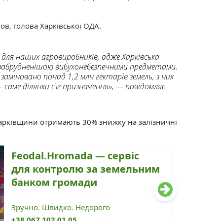
ов, голова Харківської ОДА.
 для наших агровиробників, адже Харківська
абрудненішою вибухонебезпечними предметами.
аміновано понад 1,2 млн гектарів земель, з них
 саме ділянки с\г призначення», — повідомляє
 Харківщини отримають 30% знижку на залізничні
Feodal.Hromada — сервіс
для контролю за земельним
банком громади
Зручно. Швидко. Недорого
+38 067 102 01 05