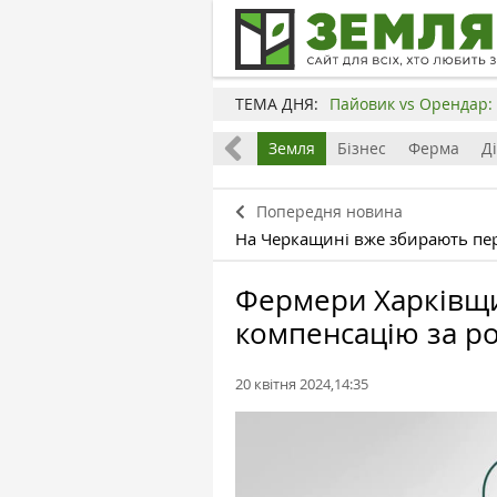
ТЕМА ДНЯ:
Пайовик vs Орендар: 
Все
Земля
Бізнес
Ферма
Д
Попередня новина
На Черкащині вже збирають пе
Фермери Харківщ
компенсацію за р
20 квітня 2024,14:35