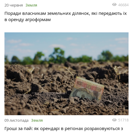
46684
20 червня
Земля
Поради власникам земельних ділянок, які передають їх
в оренду агрофірмам
51718
09 листопада
Земля
Гроші за пай: як орендарі в регіонах розраховуються з