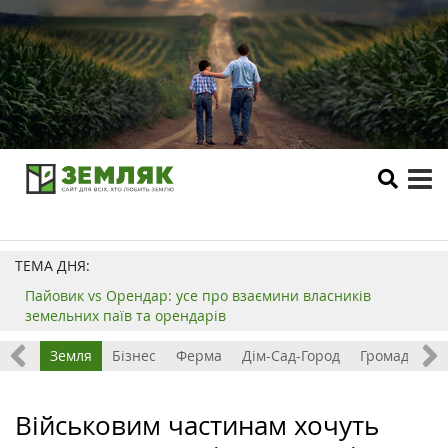
tog
me
ТЕМА ДНЯ:
Пайовик vs Орендар: усе про взаємини власників
земельних паїв та орендарів
Все
Земля
Бізнес
Ферма
Дім-Сад-Город
Громада
З
Військовим частинам хочуть