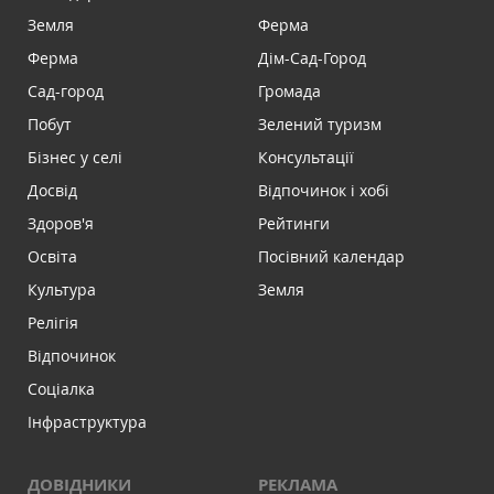
Земля
Ферма
Ферма
Дім-Сад-Город
Сад-город
Громада
Побут
Зелений туризм
Бізнес у селі
Консультації
Досвід
Відпочинок і хобі
Здоров'я
Рейтинги
Освіта
Посівний календар
Культура
Земля
Релігія
Відпочинок
Соціалка
Інфраструктура
ДОВІДНИКИ
РЕКЛАМА