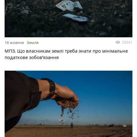
29941
16 жовтня
Земля
МПЗ. Що власникам землі треба знати про мінімальне
податкове зобов’язання