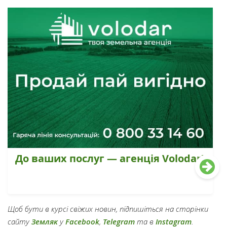
До ваших послуг — агенція Volodar!
Щоб бути в курсі свіжих новин, підпишіться на сторінки
сайту
Земляк
у
Facebook
,
Telegram
та в
Instagram
.