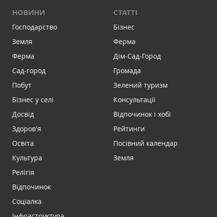
НОВИНИ
СТАТТІ
Господарство
Бізнес
Земля
Ферма
Ферма
Дім-Сад-Город
Сад-город
Громада
Побут
Зелений туризм
Бізнес у селі
Консультації
Досвід
Відпочинок і хобі
Здоров'я
Рейтинги
Освіта
Посівний календар
Культура
Земля
Релігія
Відпочинок
Соціалка
Інфраструктура