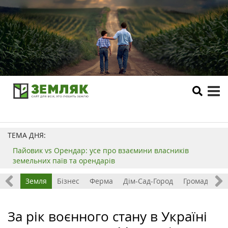
tog
me
ТЕМА ДНЯ:
Пайовик vs Орендар: усе про взаємини власників
земельних паїв та орендарів
Все
Земля
Бізнес
Ферма
Дім-Сад-Город
Громада
З
За рік воєнного стану в Україні