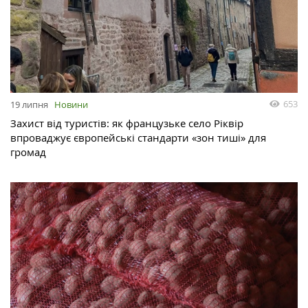
653
19 липня
Новини
Захист від туристів: як французьке село Ріквір
впроваджує європейські стандарти «зон тиші» для
громад