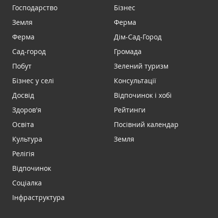
Господарство
Бізнес
Земля
Ферма
Ферма
Дім-Сад-Город
Сад-город
Громада
Побут
Зелений туризм
Бізнес у селі
Консультації
Досвід
Відпочинок і хобі
Здоров'я
Рейтинги
Освіта
Посівний календар
Культура
Земля
Релігія
Відпочинок
Соціалка
Інфраструктура