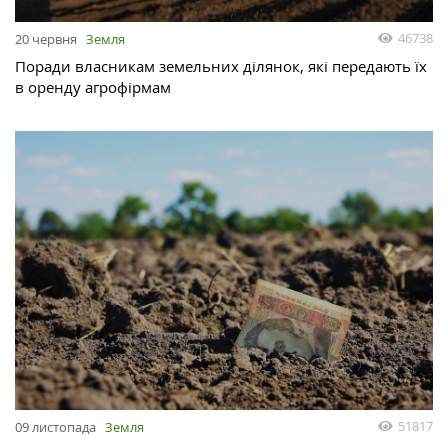
46738
20 червня
Земля
Поради власникам земельних ділянок, які передають їх
в оренду агрофірмам
51817
09 листопада
Земля