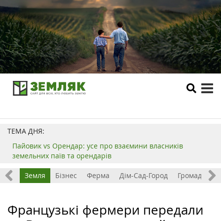
tog
me
ТЕМА ДНЯ:
Пайовик vs Орендар: усе про взаємини власників
земельних паїв та орендарів
Все
Земля
Бізнес
Ферма
Дім-Сад-Город
Громада
З
Французькі фермери передали