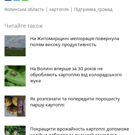
|
|
Волинська область
картопля
Підтримка_громад
Читайте також
На Житомирщині меліорація повернула
полям високу продуктивність
На Волині вперше за 30 років не
обробляють картоплю від колорадського
жука
Як розпізнати та попередити порошисту
паршу картоплі
Покращити врожайність картоплі допоможе
калійне добриво та вчасний захист від