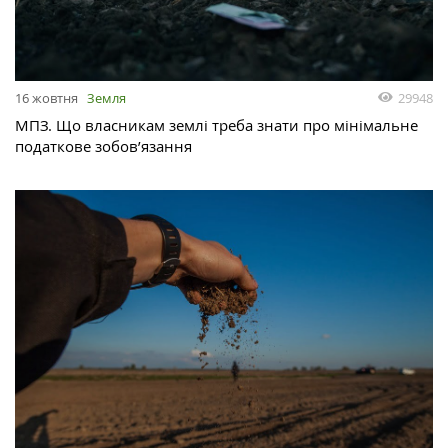
29948
16 жовтня
Земля
МПЗ. Що власникам землі треба знати про мінімальне
податкове зобов’язання