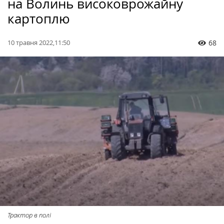
на Волинь високоврожайну
картоплю
10 травня 2022,11:50
68
Трактор в полі