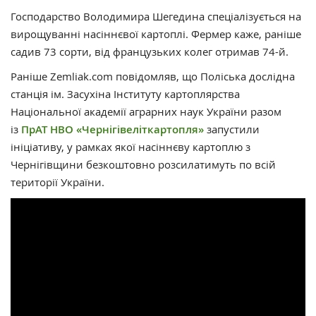
Господарство Володимира Шегедина спеціалізується на
вирощуванні насіннєвої картоплі. Фермер каже, раніше
садив 73 сорти, від французьких колег отримав 74-й.
Раніше Zemliak.com повідомляв, що Поліська дослідна
станція ім. Засухіна Інституту картоплярства
Національної академії аграрних наук України разом
із
ПрАТ НВО «Чернігівеліткартопля»
запустили
ініціативу, у рамках якої насіннєву картоплю з
Чернігівщини безкоштовно розсилатимуть по всій
території України.