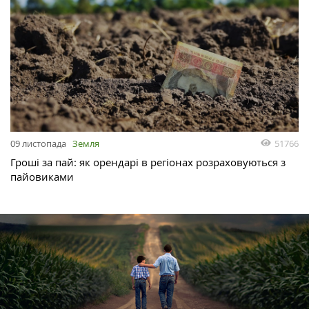
51766
09 листопада
Земля
Гроші за пай: як орендарі в регіонах розраховуються з
пайовиками