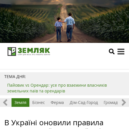
tog
me
ТЕМА ДНЯ:
Пайовик vs Орендар: усе про взаємини власників
земельних паїв та орендарів
Все
Земля
Бізнес
Ферма
Дім-Сад-Город
Громада
З
В Україні оновили правила