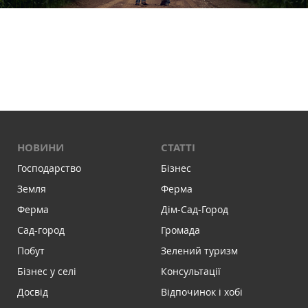
НОВИНИ
СТАТТІ
Господарство
Бізнес
Земля
Ферма
Ферма
Дім-Сад-Город
Сад-город
Громада
Побут
Зелений туризм
Бізнес у селі
Консультації
Досвід
Відпочинок і хобі