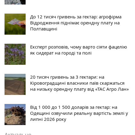
До 12 тисяч гривень за гектар: агрофірма
Відродження піднімає орендну плату на
Полтавщині
Експерт розповів, чому варто сіяти фацелію
як сидерат на городі та полі
20 тисяч гривень за 3 гектари: на
Кіровоградщині власники паїв скаржаться
на низьку орендну плату від «ТАС Агро Лан»
Від 1 000 до 1 500 доларів за гектар: на
Одещині озвучили реальну вартість землі у
липні 2026 року
Актуальне